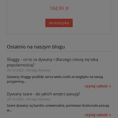
184,99 zł
do koszyka
Ostatnio na naszym blogu
Shaggy - co to za dywany i dlaczego cieszą się taką
popularnością?
29-12-2022 , Omega dywany
Dywany shaggy podbiły serca wielu osób ze względu na swoją
przyjemną...
czytaj całość »
Dywany szare - do jakich wnętrz pasują?
28-12-2022 , Omega dywany
Szare dywany są bardzo uniwersalne, ponieważ doskonale pasuję
w...
czytaj całość »