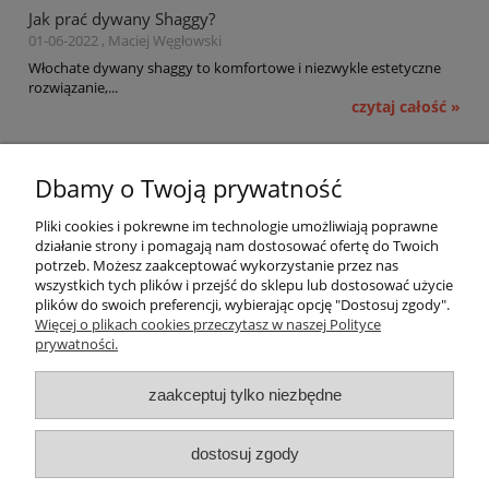
Jak prać dywany Shaggy?
01-06-2022 , Maciej Węgłowski
Włochate dywany shaggy to komfortowe i niezwykle estetyczne
rozwiązanie,...
czytaj całość »
Pomoc
Dbamy o Twoją prywatność
Moje konto
Pliki cookies i pokrewne im technologie umożliwiają poprawne
działanie strony i pomagają nam dostosować ofertę do Twoich
potrzeb. Możesz zaakceptować wykorzystanie przez nas
Płatności i dostawa
wszystkich tych plików i przejść do sklepu lub dostosować użycie
plików do swoich preferencji, wybierając opcję "Dostosuj zgody".
Informacje
Więcej o plikach cookies przeczytasz w naszej Polityce
prywatności.
O nas
zaakceptuj tylko niezbędne
OMEGA Spółka Jawna
dostosuj zgody
Witosz i Spółka
44-203 Rybnik ul. Brzezińska 50c