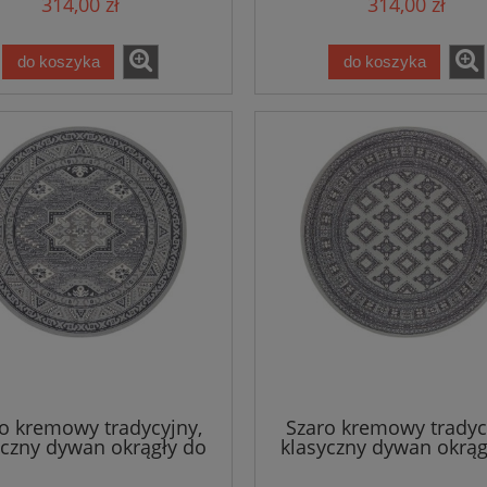
314,00 zł
314,00 zł
do koszyka
do koszyka
o kremowy tradycyjny,
Szaro kremowy tradyc
yczny dywan okrągły do
klasyczny dywan okrąg
onu Nouristan 160cm
salonu Nouristan 1