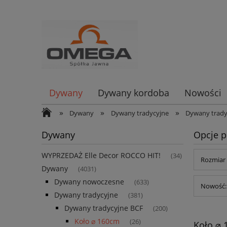
Dywany
Dywany kordoba
Nowości
»
»
»
Dywany
Dywany tradycyjne
Dywany trady
Dywany
Opcje p
WYPRZEDAŻ Elle Decor ROCCO HIT!
(34)
Rozmiar 
Dywany
(4031)
Dywany nowoczesne
(633)
Nowość: 
Dywany tradycyjne
(381)
Dywany tradycyjne BCF
(200)
Koło ⌀ 160cm
(26)
Koło ⌀