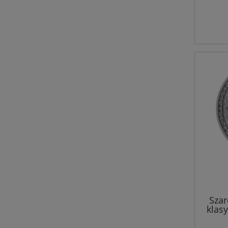
Szar
klas
sal