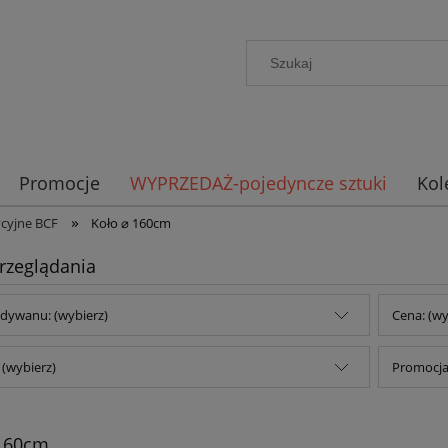
Promocje
WYPRZEDAŻ-pojedyncze sztuki
Kol
»
cyjne BCF
Koło ⌀ 160cm
rzeglądania
dywanu: (wybierz)
Cena: (wy
(wybierz)
Promocja:
 160cm