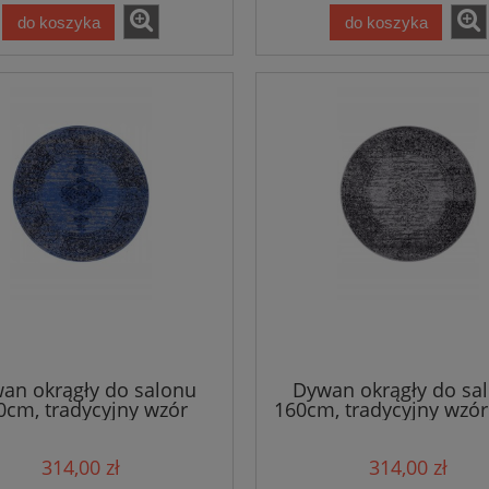
do koszyka
do koszyka
an okrągły do salonu
Dywan okrągły do sa
0cm, tradycyjny wzór
160cm, tradycyjny wzór
ranatowo kremowo z
grafitowy z miękkim w
kim włosem- Nouristan
HANSE HOME
314,00 zł
314,00 zł
GLORIA