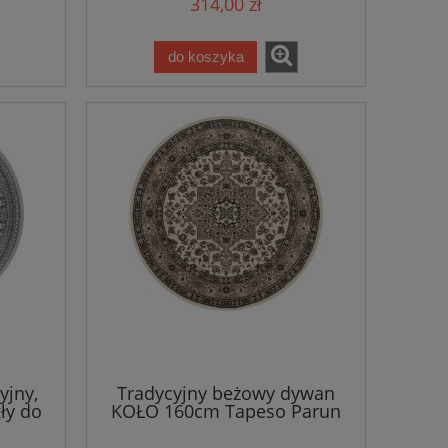
314,00 zł
do koszyka
yjny,
Tradycyjny beżowy dywan
ły do
KOŁO 160cm Tapeso Parun
60cm