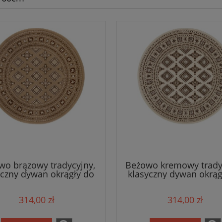
wo brązowy tradycyjny,
Beżowo kremowy trady
yczny dywan okrągły do
klasyczny dywan okrąg
onu Hanse Home160cm
salonu Nouristan 1
314,00 zł
314,00 zł