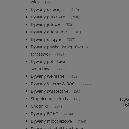
włos
(79)
Dywany dziecięce
(219)
Dywany pluszowe
(258)
Dywany jutowe
(80)
Dywany orientalne
(294)
Dywany okrągłe
(337)
Dywany płasko tkane( również
tarasowe)
(1191)
Dywany pętelkowe-
sznurkowe
(129)
Dywany wełniane
(123)
Dywany Villeroy & BOCH
(227)
Dywany świąteczne
(20)
Dyw
Stopnice na schody
(12)
16
Chodniki
(574)
beżo
Dywany BOHO
w
(264)
Dywany młodzieżowe
(164)
Dywany, chodniki kuchenne i