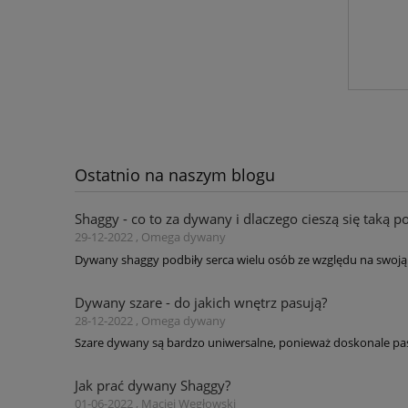
Ostatnio na naszym blogu
Shaggy - co to za dywany i dlaczego cieszą się taką p
29-12-2022 , Omega dywany
Dywany shaggy podbiły serca wielu osób ze względu na swoją 
Dywany szare - do jakich wnętrz pasują?
28-12-2022 , Omega dywany
Szare dywany są bardzo uniwersalne, ponieważ doskonale pas
Jak prać dywany Shaggy?
01-06-2022 , Maciej Węgłowski