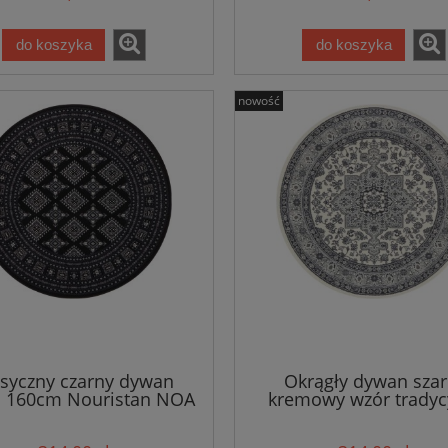
do koszyka
do koszyka
nowość
asyczny czarny dywan
Okrągły dywan szar
 160cm Nouristan NOA
kremowy wzór tradyc
160cm