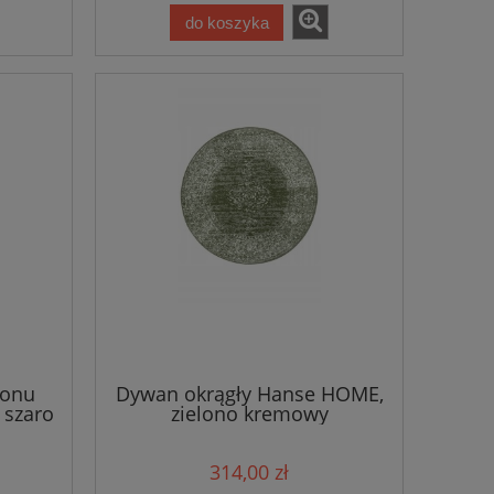
do koszyka
lonu
Dywan okrągły Hanse HOME,
 szaro
zielono kremowy
łosem-
tradycyjny,klasyczny wzór ø
160 cm
314,00 zł