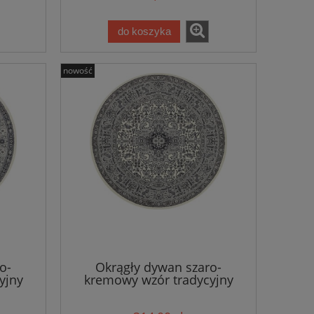
do koszyka
nowość
o-
Okrągły dywan szaro-
yjny
kremowy wzór tradycyjny
160cm