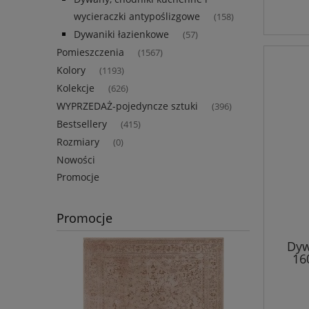
wycieraczki antypoślizgowe
(158)
Dywaniki łazienkowe
(57)
Pomieszczenia
(1567)
Kolory
(1193)
Kolekcje
(626)
WYPRZEDAŻ-pojedyncze sztuki
(396)
Bestsellery
(415)
Rozmiary
(0)
Nowości
Promocje
Promocje
Dyw
16
g
mięk