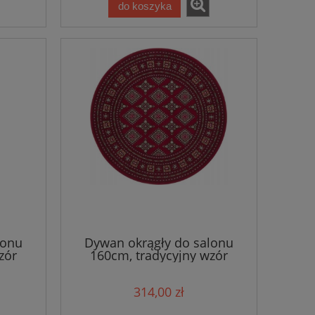
do koszyka
lonu
Dywan okrągły do salonu
zór
160cm, tradycyjny wzór
owy z
czerwono kremowo z
nse
miękkim włosem- Nouristan
314,00 zł
Sao Buchara