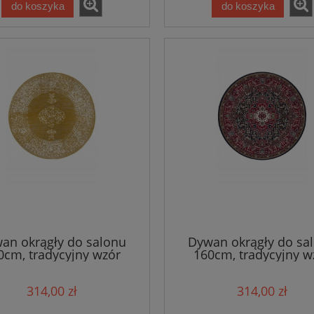
do koszyka
do koszyka
an okrągły do salonu
Dywan okrągły do sa
0cm, tradycyjny wzór
160cm, tradycyjny w
wo kremowy z miękkim
czerwono czarno krem
łosem- Hanse Home
miękkim włosem- Ha
314,00 zł
314,00 zł
Home