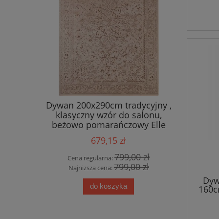
 salonu
Dywan 200x290cm tradycyjny ,
Eksklu
ME EVA ,
klasyczny wzór do salonu,
bawełnia
żowy wzór
beżowo pomarańczowy Elle
med
Decor Machasi
679,15 zł
0 zł
799,00 zł
Cena regularna:
Cena
0 zł
799,00 zł
Najniższa cena:
Najn
Dyw
do koszyka
160c
Cava