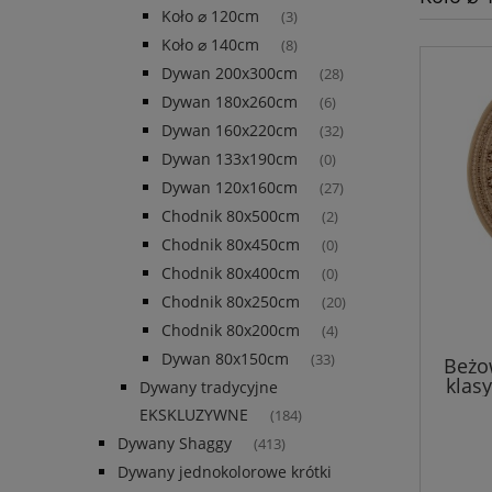
Koło ⌀ 120cm
(3)
Koło ⌀ 140cm
(8)
Dywan 200x300cm
(28)
Dywan 180x260cm
(6)
Dywan 160x220cm
(32)
Dywan 133x190cm
(0)
Dywan 120x160cm
(27)
Chodnik 80x500cm
(2)
Chodnik 80x450cm
(0)
Chodnik 80x400cm
(0)
Chodnik 80x250cm
(20)
Chodnik 80x200cm
(4)
Dywan 80x150cm
(33)
Beżo
klas
Dywany tradycyjne
sal
EKSKLUZYWNE
(184)
Dywany Shaggy
(413)
Dywany jednokolorowe krótki