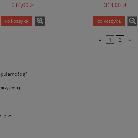
314,00 zł
314,00 zł
do koszyka
do koszyka
«
1
2
»
opularnością?
przyjemną...
uję w...