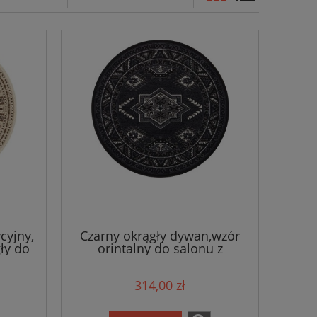
cyjny,
Czarny okrągły dywan,wzór
ły do
orintalny do salonu z
60cm
miękkim włosem Tapeso
Saricha 160cm
314,00 zł