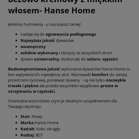
włosem- Hanse Home
Jeteśmy hurtownią - u nas kupisz taniej!
nadaje się do
ogrzewania podłogowego
Najwyższa jakość
dywanów
wewnętrzny
solidnie wykonany
i obszyty ze wszystkich stron
dywan
uniwersalny
, doskonały do
salonu
,
sypialni
Bezkompromisowa jakość
wykonania dywanów Hanse Home to
bez wątpienia ich największy atut. Wprowadź
komfort
do swojej
przestrzeni życiowej, ponieważ dywany - są nie tylko
niezwykle
trwałe i piękne
ale przede wszystkim wyjątkowo
proste w
utrzymaniu w czystości
.
Orientalne wzornictwo czyni je idealnym uzupełnieniem dla
Twojego wystroju.
Stan
: Nowy
Marka
:Hanse Home
Kształt
: Koło, okrągły
Rodzaj
: BCF