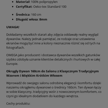
Materiał
: 100% polipropylen
Certyfikat
: Oeko-tex Standard 100
Średnica
: 160 cm
Długość włosa
:
8mm
UWAGA!
Dokładamy wszelkich starań aby zdjęcia oddawały realny wygląd
dywanów. Należy jednak pamiętać, że rodzaje oraz ustawienia
ekranów mogą być inne a kolory nieznacznie różnić się od tych na
fotografiach.
OMEGA jako producent i dostawca dywanów wszelkich gatunków
szybko zdobyła uznanie klientów detalicznych i hurtowych w całej
Europie.
Okrągły Dywan 160cm do Salonu z Klasycznym Tradycyjnym
Wzorem i Miękkim Krótkim Włosem
Wprowadź do swojego salonu odrobinę elegancji i komfortu dzięki
naszemu okrągłemu dywanowi o średnicy 160cm. Ten dywan łączy
w sobie klasyczny, tradycyjny wzór z nowoczesnym komfortem, co
czyni go idealnym dodatkiem do każdego wnętrza.
Cechy produktu: