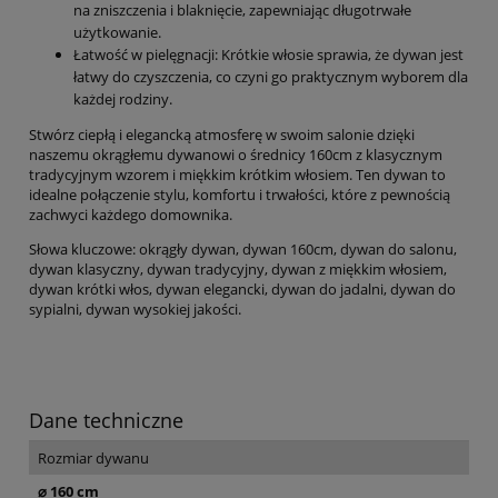
na zniszczenia i blaknięcie, zapewniając długotrwałe
użytkowanie.
Łatwość w pielęgnacji: Krótkie włosie sprawia, że dywan jest
łatwy do czyszczenia, co czyni go praktycznym wyborem dla
każdej rodziny.
Stwórz ciepłą i elegancką atmosferę w swoim salonie dzięki
naszemu okrągłemu dywanowi o średnicy 160cm z klasycznym
tradycyjnym wzorem i miękkim krótkim włosiem. Ten dywan to
idealne połączenie stylu, komfortu i trwałości, które z pewnością
zachwyci każdego domownika.
Słowa kluczowe: okrągły dywan, dywan 160cm, dywan do salonu,
dywan klasyczny, dywan tradycyjny, dywan z miękkim włosiem,
dywan krótki włos, dywan elegancki, dywan do jadalni, dywan do
sypialni, dywan wysokiej jakości.
Dane techniczne
Rozmiar dywanu
⌀ 160 cm