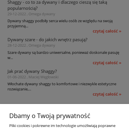
Shaggy - co to za dywany i dlaczego cieszą się taką
popularnością?
29-12-2022 , Omega dywany
Dywany shaggy podbiły serca wielu osób ze względu na swoją
przyjemną...
czytaj całość »
Dywany szare - do jakich wnętrz pasują?
28-12-2022 , Omega dywany
Szare dywany są bardzo uniwersalne, ponieważ doskonale pasuję
w...
czytaj całość »
Jak prać dywany Shaggy?
01-06-2022 , Maciej Węgłowski
Włochate dywany shaggy to komfortowe i niezwykle estetyczne
rozwiązanie,...
czytaj całość »
Pomoc
Dbamy o Twoją prywatność
Moje konto
Pliki cookies i pokrewne im technologie umożliwiają poprawne