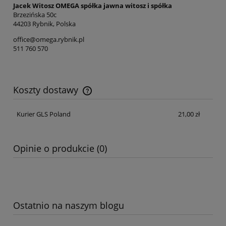
Jacek Witosz OMEGA spółka jawna witosz i spółka
Brzezińska 50c
44203 Rybnik, Polska
office@omega.rybnik.pl
511 760 570
Koszty dostawy
Cena nie zawiera ewentualnych kosztów płatności
Kurier GLS Poland
21,00 zł
Opinie o produkcie (0)
Ostatnio na naszym blogu