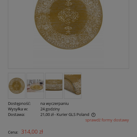
Dostępność:
na wyczerpaniu
Wysyłka w:
24 godziny
Dostawa:
21,00 zł
- Kurier GLS Poland
sprawdź formy dostawy
Cena nie zawiera ewentualnych kosztów płatności
314,00 zł
Cena: