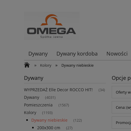
Dywany
Dywany kordoba
Nowości
»
»
Kolory
Dywany niebieskie
Dywany
Opcje p
WYPRZEDAŻ Elle Decor ROCCO HIT!
(34)
Oferty w
Dywany
(4031)
Pomieszczenia
(1567)
Cena: (w
Kolory
(1193)
Dywany niebieskie
(122)
Promocja
200x300 cm
(27)