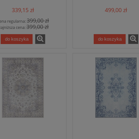
RIENTAL MEDALLION
339,15 zł
499,00 zł
135x195cm
399,00 zł
ena regularna:
399,00 zł
ajniższa cena:
do koszyka
do koszyka