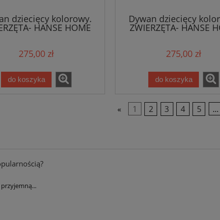
n dziecięcy kolorowy.
Dywan dziecięcy kolo
ERZĘTA- HANSE HOME
ZWIERZĘTA- HANSE 
160x220cm
160x230cm
275,00 zł
275,00 zł
do koszyka
do koszyka
«
1
2
3
4
5
...
opularnością?
przyjemną...