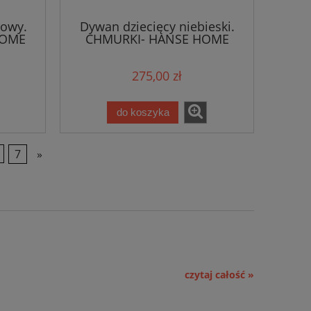
rowy.
Dywan dziecięcy niebieski.
HOME
CHMURKI- HANSE HOME
160x230cm
275,00 zł
do koszyka
7
»
czytaj całość »