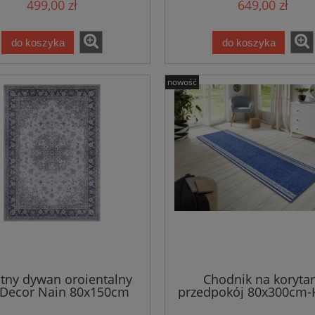
499,00 zł
649,00 zł
do koszyka
do koszyka
nowość
itny dywan oroientalny
Chodnik na korytar
e Decor Nain 80x150cm
przedpokój 80x300cm-
Home z krótkim mię