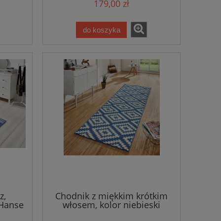
179,00 zł
do koszyka
z,
Chodnik z miękkim krótkim
Hanse
włosem, kolor niebieski
kkim
Hanse Home 80x300cm