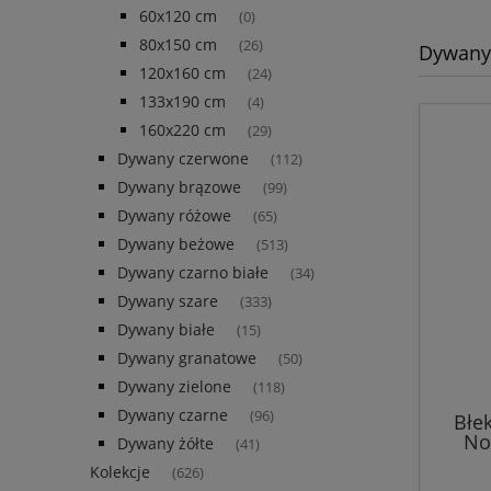
60x120 cm
(0)
80x150 cm
(26)
Dywany 
120x160 cm
(24)
133x190 cm
(4)
160x220 cm
(29)
Dywany czerwone
(112)
Dywany brązowe
(99)
Dywany różowe
(65)
Dywany beżowe
(513)
Dywany czarno białe
(34)
Dywany szare
(333)
Dywany białe
(15)
Dywany granatowe
(50)
Dywany zielone
(118)
Dywany czarne
(96)
Błe
No
Dywany żółte
(41)
Kolekcje
(626)