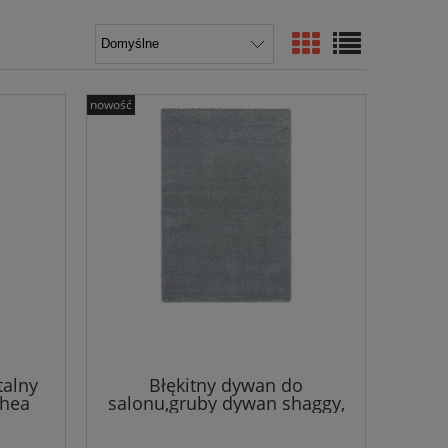
nowość
talny
Błękitny dywan do
thea
salonu,gruby dywan shaggy,
Elle Decor wzór 80x150 cm