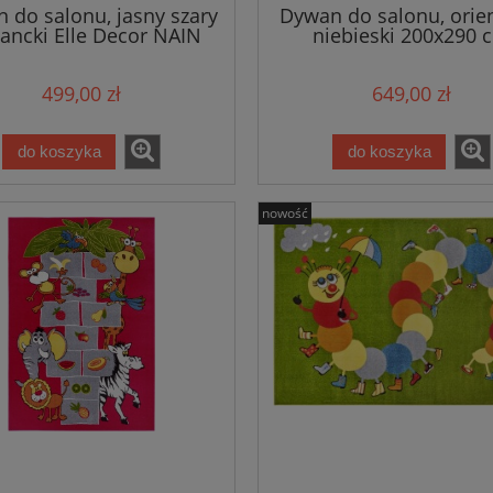
 do salonu, jasny szary
Dywan do salonu, orie
ancki Elle Decor NAIN
niebieski 200x290 
160x230 cm
499,00 zł
649,00 zł
do koszyka
do koszyka
nowość