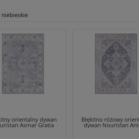
niebieskie
kitny orientalny dywan
Błękitno różowy orien
uristan Asmar Gratia
dywan Nouristan An
160x230cm
200x290cm