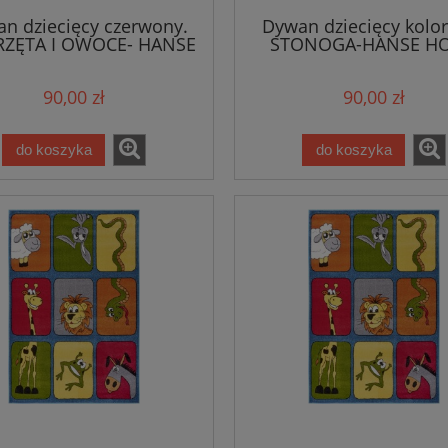
n dziecięcy czerwony.
Dywan dziecięcy kolo
RZĘTA I OWOCE- HANSE
STONOGA-HANSE H
HOME 80x150cm
80x150cm
90,00 zł
90,00 zł
do koszyka
do koszyka