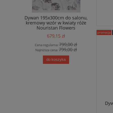
ty HANSE
Dywan 195x300cm do salonu,
Eksklu
30cm w
kremowy wzór w kwiaty róże
wiskoz
wzorem
Nouristan Flowers
Bel
any
promocja
679,15 zł
0 zł
799,00 zł
Cena regularna:
Cena
0 zł
799,00 zł
Najniższa cena:
Najn
do koszyka
Dyw
w