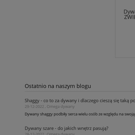
Dywa
ZWI
Ostatnio na naszym blogu
Shaggy - co to za dywany i dlaczego cieszą się taką p
29-12-2022 , Omega dywany
Dywany shaggy podbiły serca wielu osób ze względu na swoją 
Dywany szare - do jakich wnętrz pasują?
28-12-2022 , Omega dywany