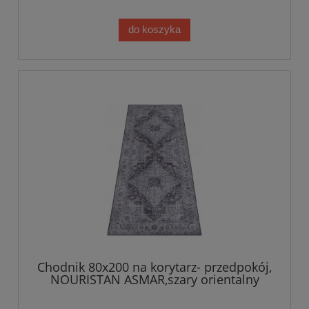
do koszyka
Chodnik 80x200 na korytarz- przedpokój,
NOURISTAN ASMAR,szary orientalny
wzór płasko tkany