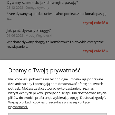
Dywany szare - do jakich wnętrz pasują?
28-12-2022 , Omega dywany
Szare dywany są bardzo uniwersalne, ponieważ doskonale pasuję
w...
czytaj całość »
Jak prać dywany Shaggy?
01-06-2022 , Maciej Węgłowski
Włochate dywany shaggy to komfortowe i niezwykle estetyczne
rozwiązanie,...
czytaj całość »
Pomoc
Dbamy o Twoją prywatność
Moje konto
Pliki cookies i pokrewne im technologie umożliwiają poprawne
działanie strony i pomagają nam dostosować ofertę do Twoich
potrzeb. Możesz zaakceptować wykorzystanie przez nas
Płatności i dostawa
wszystkich tych plików i przejść do sklepu lub dostosować użycie
plików do swoich preferencji, wybierając opcję "Dostosuj zgody".
Informacje
Więcej o plikach cookies przeczytasz w naszej Polityce
prywatności.
O nas