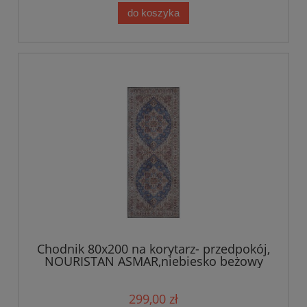
do koszyka
Chodnik 80x200 na korytarz- przedpokój,
NOURISTAN ASMAR,niebiesko beżowy
orientalny wzór płasko tkany
299,00 zł