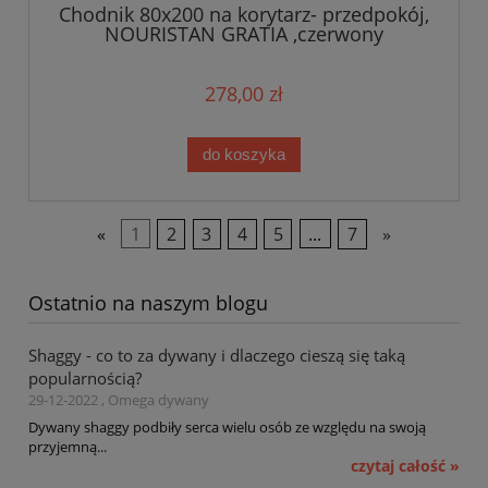
Chodnik 80x200 na korytarz- przedpokój,
NOURISTAN GRATIA ,czerwony
orientalny wzór płasko tkany
278,00 zł
do koszyka
«
1
2
3
4
5
...
7
»
Ostatnio na naszym blogu
Shaggy - co to za dywany i dlaczego cieszą się taką
popularnością?
29-12-2022 , Omega dywany
Dywany shaggy podbiły serca wielu osób ze względu na swoją
przyjemną...
czytaj całość »