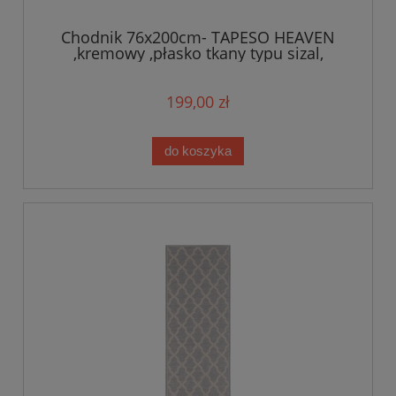
Chodnik 76x200cm- TAPESO HEAVEN
,kremowy ,płasko tkany typu sizal,
zewnętrzno-wewnętrzny, sznurkowy
199,00 zł
do koszyka