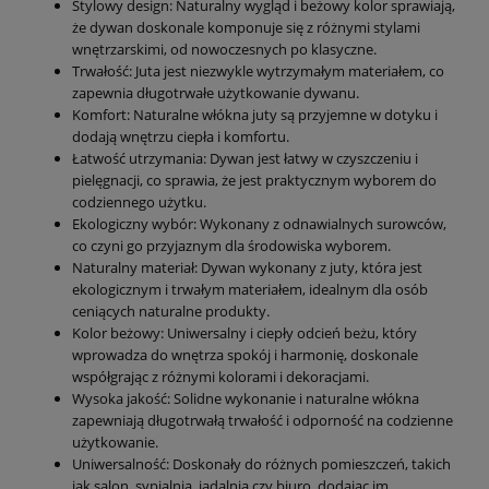
Stylowy design: Naturalny wygląd i beżowy kolor sprawiają,
że dywan doskonale komponuje się z różnymi stylami
wnętrzarskimi, od nowoczesnych po klasyczne.
Trwałość: Juta jest niezwykle wytrzymałym materiałem, co
zapewnia długotrwałe użytkowanie dywanu.
Komfort: Naturalne włókna juty są przyjemne w dotyku i
dodają wnętrzu ciepła i komfortu.
Łatwość utrzymania: Dywan jest łatwy w czyszczeniu i
pielęgnacji, co sprawia, że jest praktycznym wyborem do
codziennego użytku.
Ekologiczny wybór: Wykonany z odnawialnych surowców,
co czyni go przyjaznym dla środowiska wyborem.
Naturalny materiał: Dywan wykonany z juty, która jest
ekologicznym i trwałym materiałem, idealnym dla osób
ceniących naturalne produkty.
Kolor beżowy: Uniwersalny i ciepły odcień beżu, który
wprowadza do wnętrza spokój i harmonię, doskonale
współgrając z różnymi kolorami i dekoracjami.
Wysoka jakość: Solidne wykonanie i naturalne włókna
zapewniają długotrwałą trwałość i odporność na codzienne
użytkowanie.
Uniwersalność: Doskonały do różnych pomieszczeń, takich
jak salon, sypialnia, jadalnia czy biuro, dodając im