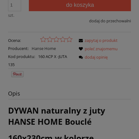
do koszyka
szt.
dodaj do przechowalni
Ocena:
zapytaj o produkt
Producent:
Hanse Home
poleć znajomemu
Kod produktu:
160 ACP X -JUTA
dodaj opinię
135
Opis
DYWAN naturalny z juty
HANSE HOME Bouclé
160x230cm w kolorze