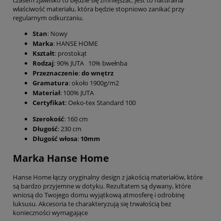
właściwość materiału, która będzie stopniowo zanikać przy
regularnym odkurzaniu.
Stan
: Nowy
Marka
: HANSE HOME
Kształt
: prostokąt
Rodzaj
: 90% JUTA 10% bwełnba
Przeznaczenie
:
do wnętrz
Gramatura
: około 1900g/m2
Materiał
: 100% JUTA
Certyfikat
: Oeko-tex Standard 100
Szerokość
: 160 cm
Długość
: 230 cm
Długość włosa
:
10mm
Marka Hanse Home
Hanse Home łączy oryginalny design z jakością materiałów, które
są bardzo przyjemne w dotyku. Rezultatem są dywany, które
wniosą do Twojego domu wyjątkową atmosferę i odrobinę
luksusu. Akcesoria te charakteryzują się trwałością bez
konieczności wymagające