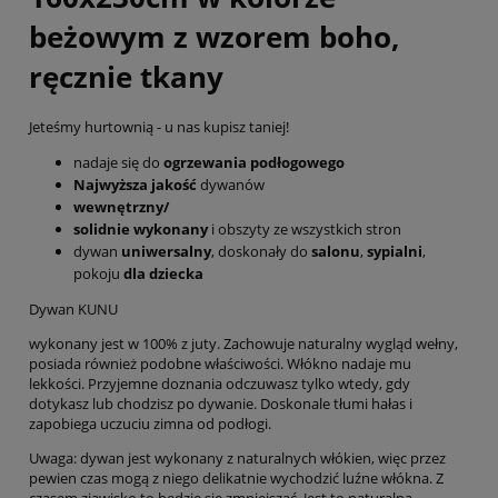
beżowym z wzorem boho,
ręcznie tkany
Jeteśmy hurtownią - u nas kupisz taniej!
nadaje się do
ogrzewania podłogowego
Najwyższa jakość
dywanów
wewnętrzny/
solidnie wykonany
i obszyty ze wszystkich stron
dywan
uniwersalny
, doskonały do
salonu
,
sypialni
,
pokoju
dla dziecka
Dywan KUNU
wykonany jest w 100% z juty. Zachowuje naturalny wygląd wełny,
posiada również podobne właściwości. Włókno nadaje mu
lekkości. Przyjemne doznania odczuwasz tylko wtedy, gdy
dotykasz lub chodzisz po dywanie. Doskonale tłumi hałas i
zapobiega uczuciu zimna od podłogi.
Uwaga: dywan jest wykonany z naturalnych włókien, więc przez
pewien czas mogą z niego delikatnie wychodzić luźne włókna. Z
czasem zjawisko to będzie się zmniejszać. Jest to naturalna