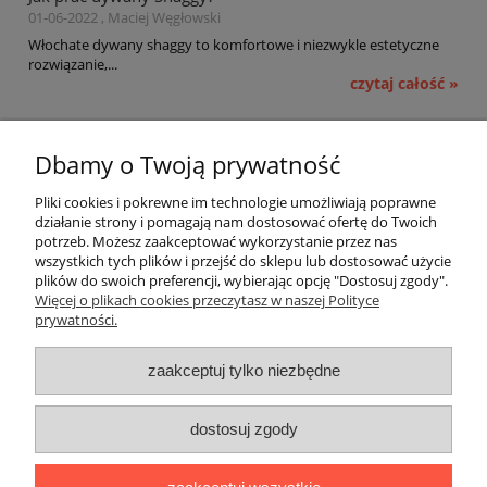
01-06-2022 , Maciej Węgłowski
Włochate dywany shaggy to komfortowe i niezwykle estetyczne
rozwiązanie,...
czytaj całość »
Pomoc
Dbamy o Twoją prywatność
Moje konto
Pliki cookies i pokrewne im technologie umożliwiają poprawne
działanie strony i pomagają nam dostosować ofertę do Twoich
potrzeb. Możesz zaakceptować wykorzystanie przez nas
Płatności i dostawa
wszystkich tych plików i przejść do sklepu lub dostosować użycie
plików do swoich preferencji, wybierając opcję "Dostosuj zgody".
Informacje
Więcej o plikach cookies przeczytasz w naszej Polityce
prywatności.
O nas
zaakceptuj tylko niezbędne
OMEGA Spółka Jawna
dostosuj zgody
Witosz i Spółka
44-203 Rybnik ul. Brzezińska 50c