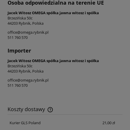
Osoba odpowiedzialna na terenie UE
Jacek Witosz OMEGA spółka jawna witosz i spółka
Brzezińska 50c
44203 Rybnik, Polska
office@omega.rybnik.pl
511 760 570
Importer
Jacek Witosz OMEGA spółka jawna witosz i spółka
Brzezińska 50c
44203 Rybnik, Polska
office@omega.rybnik.pl
511 760 570
Koszty dostawy
Cena nie zawiera ewentualnych kosztów płatności
Kurier GLS Poland
21,00 zł