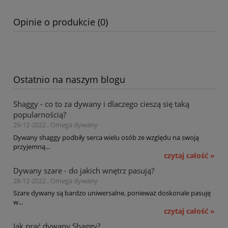
Opinie o produkcie (0)
Ostatnio na naszym blogu
Shaggy - co to za dywany i dlaczego cieszą się taką
popularnością?
29-12-2022 , Omega dywany
Dywany shaggy podbiły serca wielu osób ze względu na swoją
przyjemną...
czytaj całość »
Dywany szare - do jakich wnętrz pasują?
28-12-2022 , Omega dywany
Szare dywany są bardzo uniwersalne, ponieważ doskonale pasuję
w...
czytaj całość »
Jak prać dywany Shaggy?