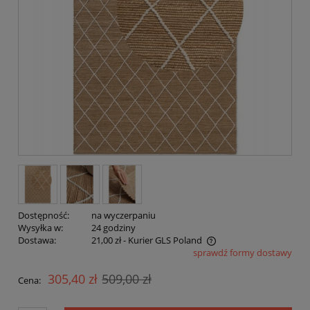
Dostępność:
na wyczerpaniu
Wysyłka w:
24 godziny
Dostawa:
21,00 zł
- Kurier GLS Poland
sprawdź formy dostawy
Cena nie zawiera ewentualnych kosztów płatności
305,40 zł
509,00 zł
Cena: