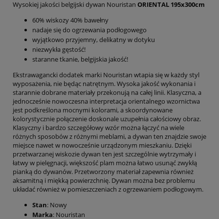
Wysokiej jakości belgijski dywan Nouristan
ORIENTAL 195x300cm
60% wiskozy 40% bawełny
nadaje się do ogrzewania podłogowego
wyjątkowo przyjemny, delikatny w dotyku
niezwykła gęstość!
staranne tkanie, belgijskia jakość!
Ekstrawagancki dodatek marki Nouristan wtapia się w każdy styl
wyposażenia, nie będąc natrętnym. Wysoka jakość wykonania i
starannie dobrane materiały przekonują na całej linii. Klasyczna, a
jednocześnie nowoczesna interpretacja orientalnego wzornictwa
jest podkreślona mocnymi kolorami, a skoordynowane
kolorystycznie połączenie doskonale uzupełnia całościowy obraz.
Klasyczny i bardzo szczegółowy wzór można łączyć na wiele
różnych sposobów z różnymi meblami, a dywan ten znajdzie swoje
miejsce nawet w nowocześnie urządzonym mieszkaniu. Dzięki
przetwarzanej wiskozie dywan ten jest szczególnie wytrzymały i
łatwy w pielęgnacji, większość plam można łatwo usunąć zwykłą
pianką do dywanów. Przetworzony materiał zapewnia również
aksamitną i miękką powierzchnię. Dywan można bez problemu
układać również w pomieszczeniach z ogrzewaniem podłogowym.
Stan
: Nowy
Marka
: Nouristan