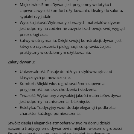
Miękki włos 5mm: Dywan jest przyjemny w dotyku i
zapewnia wysoki komfort użytkowania, idealny do salonu,
sypialni czy jadalni.
Wysoka jakość: Wykonany z trwałych materiałów, dywan
jest odporny na codzienne zużycie i zachowuje swój wygląd
przez długi czas.
Łatwy w utrzymaniu: Dzięki swojej konstrukcji, dywan jest
łatwy do czyszczenia i pielęgnacji, co sprawia, że jest
praktyczny w codziennym użytkowaniu.
Zalety dywanu:
Uniwersalność: Pasuje do różnych stylów wnętrz, od
klasycznych po nowoczesne.
Komfort: Miękki włos o grubości 5mm zapewnia
przyjemność podczas chodzenia i siedzenia.
Trwałość: Wykonany z wysokiej jakości materiałów, dywan
jest odporny na zniszczenia i blaknięcie.
Estetyka: Tradycyjny wzór dodaje elegancji i podkreśla
charakter każdego pomieszczenia.
Stwórz ciepłą i elegancką atmosferę w swoim domu dzięki
naszemu tradycyjnemu dywanowi z miękkim włosem o grubości
5mm. Idealny do salonu, sypialni czy jadalni, ten dywan to