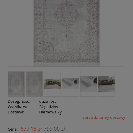
Dostępność:
duża ilość
Wysyłka w:
24 godziny
Dostawa:
Darmowa
sprawdź formy dostawy
Cena nie zawiera ewentualnych kosztów płatności
679,15 zł
799,00 zł
Cena: