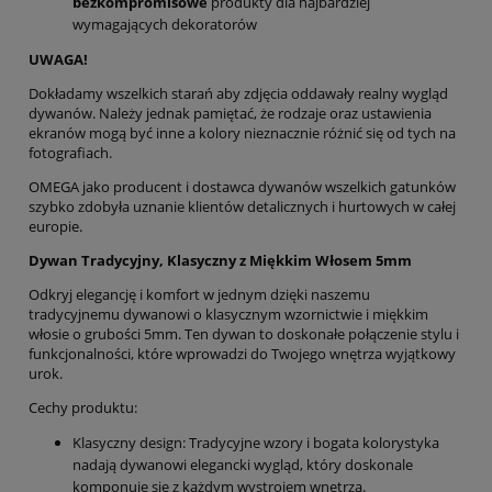
bezkompromisowe
produkty dla najbardziej
wymagających dekoratorów
UWAGA!
Dokładamy wszelkich starań aby zdjęcia oddawały realny wygląd
dywanów. Należy jednak pamiętać, że rodzaje oraz ustawienia
ekranów mogą być inne a kolory nieznacznie różnić się od tych na
fotografiach.
OMEGA jako producent i dostawca dywanów wszelkich gatunków
szybko zdobyła uznanie klientów detalicznych i hurtowych w całej
europie.
Dywan Tradycyjny, Klasyczny z Miękkim Włosem 5mm
Odkryj elegancję i komfort w jednym dzięki naszemu
tradycyjnemu dywanowi o klasycznym wzornictwie i miękkim
włosie o grubości 5mm. Ten dywan to doskonałe połączenie stylu i
funkcjonalności, które wprowadzi do Twojego wnętrza wyjątkowy
urok.
Cechy produktu:
Klasyczny design: Tradycyjne wzory i bogata kolorystyka
nadają dywanowi elegancki wygląd, który doskonale
komponuje się z każdym wystrojem wnętrza.