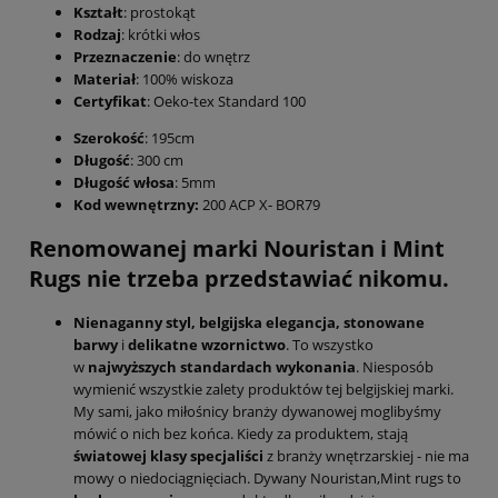
Kształt
: prostokąt
Rodzaj
: krótki włos
Przeznaczenie
: do wnętrz
Materiał
: 100% wiskoza
Certyfikat
: Oeko-tex Standard 100
Szerokość
: 195cm
Długość
: 300 cm
Długość włosa
: 5mm
Kod wewnętrzny:
200 ACP X- BOR79
Renomowanej marki Nouristan i Mint
Rugs nie trzeba przedstawiać nikomu.
Nienaganny styl,
belgijska elegancja,
stonowane
barwy
i
delikatne wzornictwo
. To wszystko
w
najwyższych standardach
wykonania
. Niesposób
wymienić wszystkie zalety produktów tej belgijskiej marki.
My sami, jako miłośnicy branży dywanowej moglibyśmy
mówić o nich bez końca. Kiedy za produktem, stają
światowej klasy specjaliści
z branży wnętrzarskiej - nie ma
mowy o niedociągnięciach. Dywany Nouristan,Mint rugs to