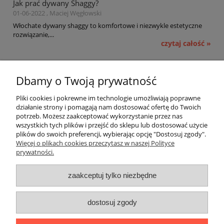
Jak prać dywany Shaggy?
01-06-2022 , Maciej Węgłowski
Włochate dywany shaggy to komfortowe i niezwykle estetyczne
rozwiązanie,...
czytaj całość »
Pomoc
Dbamy o Twoją prywatność
Moje konto
Pliki cookies i pokrewne im technologie umożliwiają poprawne
działanie strony i pomagają nam dostosować ofertę do Twoich
potrzeb. Możesz zaakceptować wykorzystanie przez nas
Płatności i dostawa
wszystkich tych plików i przejść do sklepu lub dostosować użycie
plików do swoich preferencji, wybierając opcję "Dostosuj zgody".
Informacje
Więcej o plikach cookies przeczytasz w naszej Polityce
prywatności.
O nas
zaakceptuj tylko niezbędne
OMEGA Spółka Jawna
dostosuj zgody
Witosz i Spółka
44-203 Rybnik ul. Brzezińska 50c