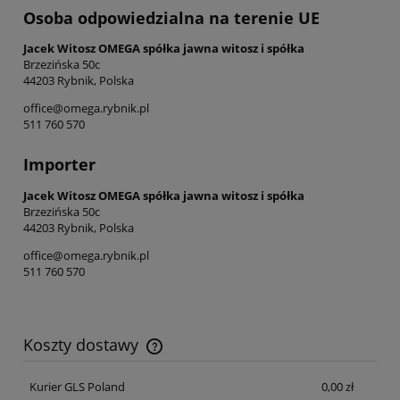
Osoba odpowiedzialna na terenie UE
Jacek Witosz OMEGA spółka jawna witosz i spółka
Brzezińska 50c
44203 Rybnik, Polska
office@omega.rybnik.pl
511 760 570
Importer
Jacek Witosz OMEGA spółka jawna witosz i spółka
Brzezińska 50c
44203 Rybnik, Polska
office@omega.rybnik.pl
511 760 570
Koszty dostawy
Cena nie zawiera ewentualnych kosztów płatności
Kurier GLS Poland
0,00 zł