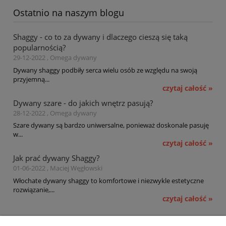
Ostatnio na naszym blogu
Shaggy - co to za dywany i dlaczego cieszą się taką
popularnością?
29-12-2022 , Omega dywany
Dywany shaggy podbiły serca wielu osób ze względu na swoją
przyjemną...
czytaj całość »
Dywany szare - do jakich wnętrz pasują?
28-12-2022 , Omega dywany
Szare dywany są bardzo uniwersalne, ponieważ doskonale pasuję
w...
czytaj całość »
Jak prać dywany Shaggy?
01-06-2022 , Maciej Węgłowski
Włochate dywany shaggy to komfortowe i niezwykle estetyczne
rozwiązanie,...
czytaj całość »
Pomoc