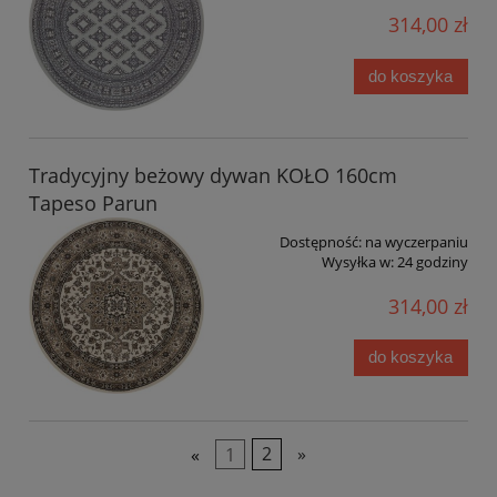
314,00 zł
do koszyka
Tradycyjny beżowy dywan KOŁO 160cm
Tapeso Parun
Dostępność:
na wyczerpaniu
Wysyłka w:
24 godziny
314,00 zł
do koszyka
«
1
2
»