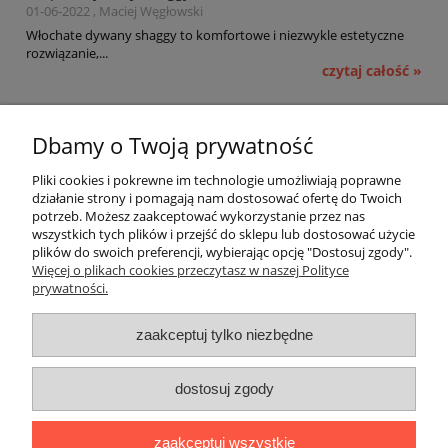
01-06-2022 , Maciej Węgłowski
Włochate dywany shaggy to komfortowe i niezwykle estetyczne
rozwiązanie,...
czytaj całość »
Pomoc
Dbamy o Twoją prywatność
Moje konto
Pliki cookies i pokrewne im technologie umożliwiają poprawne
działanie strony i pomagają nam dostosować ofertę do Twoich
potrzeb. Możesz zaakceptować wykorzystanie przez nas
Płatności i dostawa
wszystkich tych plików i przejść do sklepu lub dostosować użycie
plików do swoich preferencji, wybierając opcję "Dostosuj zgody".
Informacje
Więcej o plikach cookies przeczytasz w naszej Polityce
prywatności.
O nas
zaakceptuj tylko niezbędne
OMEGA Spółka Jawna
dostosuj zgody
Witosz i Spółka
44-203 Rybnik ul. Brzezińska 50c
zaakceptuj wszystkie