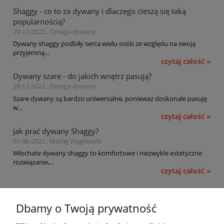
Shaggy - co to za dywany i dlaczego cieszą się taką
popularnością?
29-12-2022 , Omega dywany
Dywany shaggy podbiły serca wielu osób ze względu na swoją
przyjemną...
czytaj całość »
Dywany szare - do jakich wnętrz pasują?
28-12-2022 , Omega dywany
Szare dywany są bardzo uniwersalne, ponieważ doskonale pasuję
w...
czytaj całość »
Jak prać dywany Shaggy?
01-06-2022 , Maciej Węgłowski
Włochate dywany shaggy to komfortowe i niezwykle estetyczne
rozwiązanie,...
czytaj całość »
Pomoc
Dbamy o Twoją prywatność
Moje konto