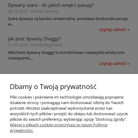
Dywany szare - do jakich wnętrz pasują?
28-12-2022 , Omega dywany
Szare dywany są bardzo uniwersalne, ponieważ doskonale pasuję
w...
czytaj całość »
Jak prać dywany Shaggy?
01-06-2022 , Maciej Węgłowski
Włochate dywany shaggy to komfortowe i niezwykle estetyczne
rozwiązanie,...
czytaj całość »
Pomoc
Dbamy o Twoją prywatność
Moje konto
Pliki cookies i pokrewne im technologie umożliwiają poprawne
działanie strony i pomagają nam dostosować ofertę do Twoich
potrzeb. Możesz zaakceptować wykorzystanie przez nas
Płatności i dostawa
wszystkich tych plików i przejść do sklepu lub dostosować użycie
plików do swoich preferencji, wybierając opcję "Dostosuj zgody".
Informacje
Więcej o plikach cookies przeczytasz w naszej Polityce
prywatności.