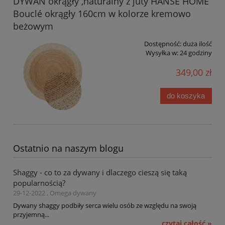
DYWAN okrągły ,naturalny z juty HANSE HOME
Bouclé okrągły 160cm w kolorze kremowo
beżowym
Dostępność:
duża ilość
Wysyłka w:
24 godziny
349,00 zł
do koszyka
Ostatnio na naszym blogu
Shaggy - co to za dywany i dlaczego cieszą się taką
popularnością?
29-12-2022 , Omega dywany
Dywany shaggy podbiły serca wielu osób ze względu na swoją
przyjemną...
czytaj całość »