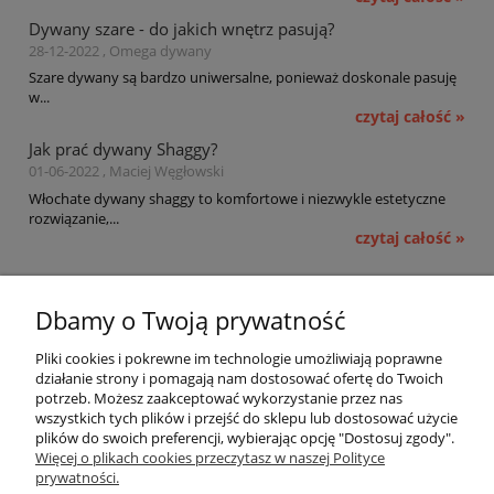
Dywany szare - do jakich wnętrz pasują?
28-12-2022 , Omega dywany
Szare dywany są bardzo uniwersalne, ponieważ doskonale pasuję
w...
czytaj całość »
Jak prać dywany Shaggy?
01-06-2022 , Maciej Węgłowski
Włochate dywany shaggy to komfortowe i niezwykle estetyczne
rozwiązanie,...
czytaj całość »
Pomoc
Dbamy o Twoją prywatność
Moje konto
Pliki cookies i pokrewne im technologie umożliwiają poprawne
działanie strony i pomagają nam dostosować ofertę do Twoich
potrzeb. Możesz zaakceptować wykorzystanie przez nas
Płatności i dostawa
wszystkich tych plików i przejść do sklepu lub dostosować użycie
plików do swoich preferencji, wybierając opcję "Dostosuj zgody".
Informacje
Więcej o plikach cookies przeczytasz w naszej Polityce
prywatności.