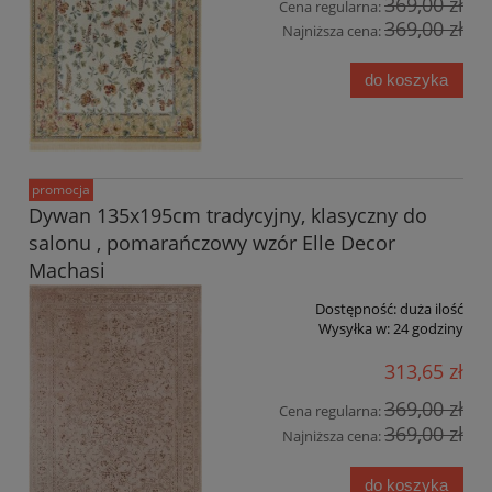
369,00 zł
Cena regularna:
369,00 zł
Najniższa cena:
do koszyka
promocja
Dywan 135x195cm tradycyjny, klasyczny do
salonu , pomarańczowy wzór Elle Decor
Machasi
Dostępność:
duża ilość
Wysyłka w:
24 godziny
313,65 zł
369,00 zł
Cena regularna:
369,00 zł
Najniższa cena:
do koszyka