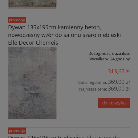
promocja
Dywan 135x195cm kamienny beton,
nowoczesny wzór do salonu szaro niebieski
Elle Decor Chemeis
Dostępność:
duża ilość
Wysyłka w:
24 godziny
313,65 zł
369,00 zł
Cena regularna:
369,00 zł
Najniższa cena:
do koszyka
promocja
Dywan 135x195cm tradycyjny, klasyczny do