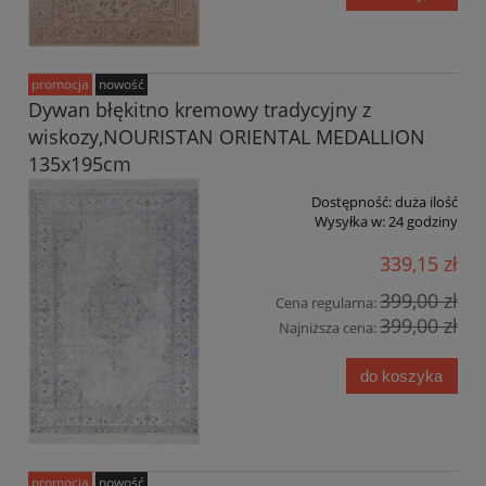
promocja
nowość
Dywan błękitno kremowy tradycyjny z
wiskozy,NOURISTAN ORIENTAL MEDALLION
135x195cm
Dostępność:
duża ilość
Wysyłka w:
24 godziny
339,15 zł
399,00 zł
Cena regularna:
399,00 zł
Najniższa cena:
do koszyka
promocja
nowość