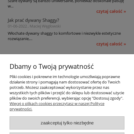
Szare dywany są bardzo uniwersalne, ponieważ doskonale pasuję
w...
czytaj całość »
Jak prać dywany Shaggy?
01-06-2022 , Maciej Węgłowski
Włochate dywany shaggy to komfortowe i niezwykle estetyczne
rozwiązanie,...
czytaj całość »
Pomoc
Dbamy o Twoją prywatność
Moje konto
Pliki cookies i pokrewne im technologie umożliwiają poprawne
działanie strony i pomagają nam dostosować ofertę do Twoich
potrzeb. Możesz zaakceptować wykorzystanie przez nas
Płatności i dostawa
wszystkich tych plików i przejść do sklepu lub dostosować użycie
plików do swoich preferencji, wybierając opcję "Dostosuj zgody".
Informacje
Więcej o plikach cookies przeczytasz w naszej Polityce
prywatności.
O nas
zaakceptuj tylko niezbędne