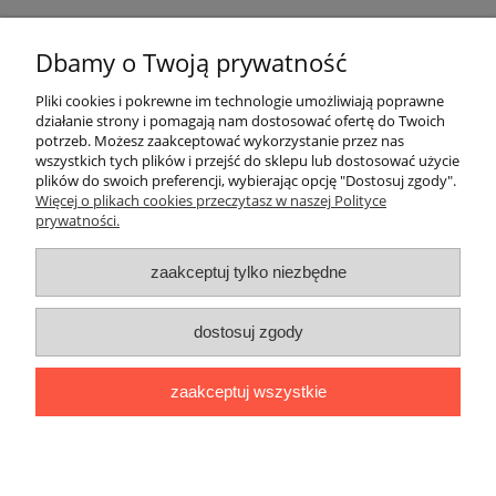
Pomoc
Dbamy o Twoją prywatność
Moje konto
Pliki cookies i pokrewne im technologie umożliwiają poprawne
działanie strony i pomagają nam dostosować ofertę do Twoich
potrzeb. Możesz zaakceptować wykorzystanie przez nas
Płatności i dostawa
wszystkich tych plików i przejść do sklepu lub dostosować użycie
plików do swoich preferencji, wybierając opcję "Dostosuj zgody".
Informacje
Więcej o plikach cookies przeczytasz w naszej Polityce
prywatności.
O nas
zaakceptuj tylko niezbędne
OMEGA Spółka Jawna
dostosuj zgody
Witosz i Spółka
44-203 Rybnik ul. Brzezińska 50c
zaakceptuj wszystkie
telefon:
511760570
Facebook
https://www.facebook.com/marcinszymalaomega/
pokaż pełną wersję strony