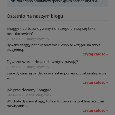
Nie znaleziono produktów spełniających podane kryteria.
Ostatnio na naszym blogu
Shaggy - co to za dywany i dlaczego cieszą się taką
popularnością?
29-12-2022 , Omega dywany
Dywany shaggy podbiły serca wielu osób ze względu na swoją
przyjemną...
czytaj całość »
Dywany szare - do jakich wnętrz pasują?
28-12-2022 , Omega dywany
Szare dywany są bardzo uniwersalne, ponieważ doskonale pasuję
w...
czytaj całość »
Jak prać dywany Shaggy?
01-06-2022 , Maciej Węgłowski
Włochate dywany shaggy to komfortowe i niezwykle estetyczne
rozwiązanie,...
czytaj całość »