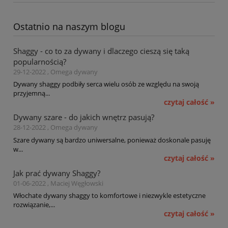
Ostatnio na naszym blogu
Shaggy - co to za dywany i dlaczego cieszą się taką
popularnością?
29-12-2022 , Omega dywany
Dywany shaggy podbiły serca wielu osób ze względu na swoją
przyjemną...
czytaj całość »
Dywany szare - do jakich wnętrz pasują?
28-12-2022 , Omega dywany
Szare dywany są bardzo uniwersalne, ponieważ doskonale pasuję
w...
czytaj całość »
Jak prać dywany Shaggy?
01-06-2022 , Maciej Węgłowski
Włochate dywany shaggy to komfortowe i niezwykle estetyczne
rozwiązanie,...
czytaj całość »