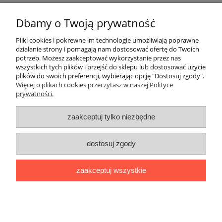
Pomoc
Dbamy o Twoją prywatność
Moje konto
Pliki cookies i pokrewne im technologie umożliwiają poprawne
działanie strony i pomagają nam dostosować ofertę do Twoich
potrzeb. Możesz zaakceptować wykorzystanie przez nas
Płatności i dostawa
wszystkich tych plików i przejść do sklepu lub dostosować użycie
plików do swoich preferencji, wybierając opcję "Dostosuj zgody".
Informacje
Więcej o plikach cookies przeczytasz w naszej Polityce
prywatności.
O nas
zaakceptuj tylko niezbędne
OMEGA Spółka Jawna
dostosuj zgody
Witosz i Spółka
44-203 Rybnik ul. Brzezińska 50c
zaakceptuj wszystkie
telefon:
511760570
Facebook
https://www.facebook.com/marcinszymalaomega/
pokaż pełną wersję strony