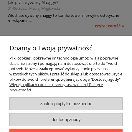
Jak prać dywany Shaggy?
01-06-2022 , Maciej Węgłowski
Włochate dywany shaggy to komfortowe i niezwykle estetyczne
rozwiązanie,...
czytaj całość »
Pomoc
Dbamy o Twoją prywatność
Moje konto
Pliki cookies i pokrewne im technologie umożliwiają poprawne
działanie strony i pomagają nam dostosować ofertę do Twoich
potrzeb. Możesz zaakceptować wykorzystanie przez nas
Płatności i dostawa
wszystkich tych plików i przejść do sklepu lub dostosować użycie
plików do swoich preferencji, wybierając opcję "Dostosuj zgody".
Informacje
Więcej o plikach cookies przeczytasz w naszej Polityce
prywatności.
O nas
zaakceptuj tylko niezbędne
OMEGA Spółka Jawna
dostosuj zgody
Witosz i Spółka
44-203 Rybnik ul. Brzezińska 50c