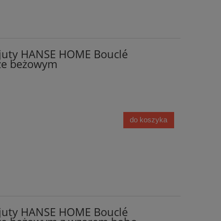
 juty HANSE HOME Bouclé
ze beżowym
do koszyka
 juty HANSE HOME Bouclé