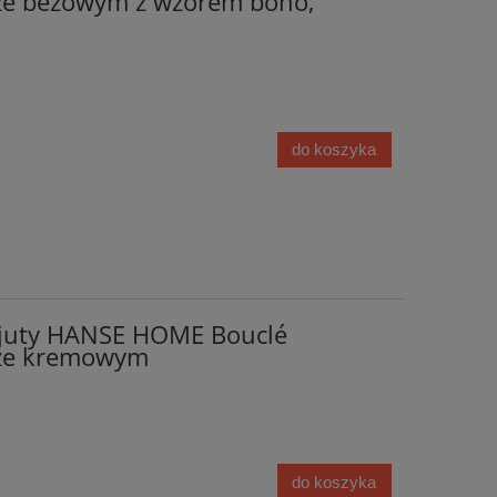
ze beżowym z wzorem boho,
do koszyka
 juty HANSE HOME Bouclé
ze kremowym
do koszyka