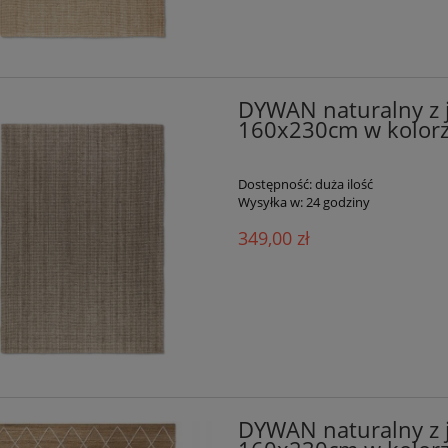
DYWAN naturalny z
160x230cm w kolor
Dostępność:
duża ilość
Wysyłka w:
24 godziny
349,00 zł
DYWAN naturalny z