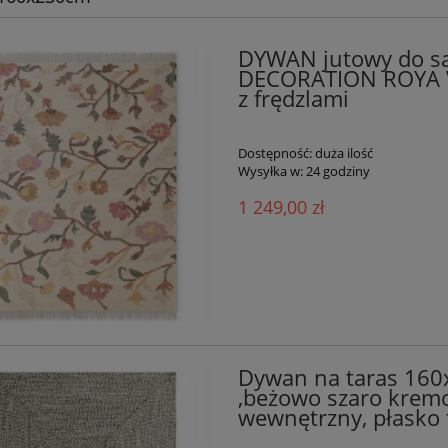
DYWAN jutowy do s
DECORATION ROYA VI
z frędzlami
Dostępność:
duża ilość
Wysyłka w:
24 godziny
1 249,00 zł
Dywan na taras 16
,beżowo szaro krem
wewnętrzny, płasko 