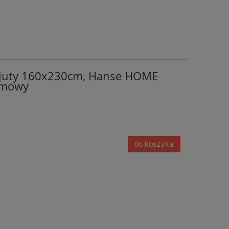
 juty 160x230cm, Hanse HOME
emowy
do koszyka