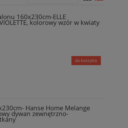
alonu 160x230cm-ELLE
OLETTE, kolorowy wzór w kwiaty
do koszyka
0x230cm- Hanse Home Melange
owy dywan zewnętrzno-
tkany