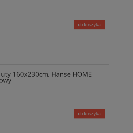
do koszyka
 juty 160x230cm, Hanse HOME
żowy
do koszyka