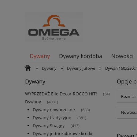
Dywany
Dywany kordoba
Nowości
»
»
»
Dywany
Dywany jutowe
Dywan 160x230c
Dywany
Opcje p
WYPRZEDAŻ Elle Decor ROCCO HIT!
(34)
Rozmiar 
Dywany
(4031)
Dywany nowoczesne
(633)
Nowość: 
Dywany tradycyjne
(381)
Dywany Shaggy
(413)
Dywany jednokolorowe krótki
Dywan 