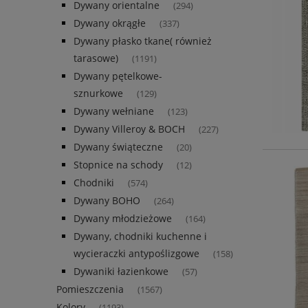
Dywany orientalne
(294)
Dywany okrągłe
(337)
Dywany płasko tkane( również
tarasowe)
(1191)
Dywany pętelkowe-
sznurkowe
(129)
Dywany wełniane
(123)
Dywany Villeroy & BOCH
(227)
Dywany świąteczne
(20)
Stopnice na schody
(12)
Chodniki
(574)
Dywany BOHO
(264)
Dywany młodzieżowe
(164)
Dywany, chodniki kuchenne i
wycieraczki antypoślizgowe
(158)
Dywaniki łazienkowe
(57)
Pomieszczenia
(1567)
Kolory
(1193)