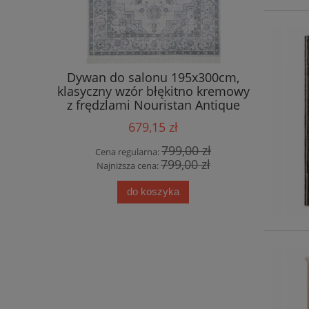
 salonu
Dywan do salonu 195x300cm,
Eksklu
y&BOCH
klasyczny wzór błękitno kremowy
wiskoz
y wzór
z frędzlami Nouristan Antique
Di
ski
Heriz
679,15 zł
00 zł
799,00 zł
Cena regularna:
Cena
00 zł
799,00 zł
Najniższa cena:
Najn
do koszyka