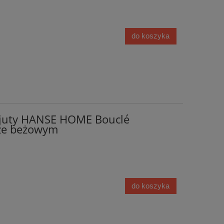
do koszyka
 juty HANSE HOME Bouclé
ze beżowym
do koszyka