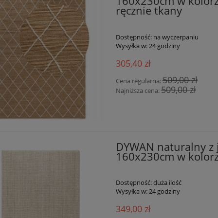
160x230cm w kolor
ręcznie tkany
Dostępność:
na wyczerpaniu
Wysyłka w:
24 godziny
305,40 zł
509,00 zł
Cena regularna:
509,00 zł
Najniższa cena:
DYWAN naturalny z
160x230cm w kolor
Dostępność:
duża ilość
Wysyłka w:
24 godziny
349,00 zł