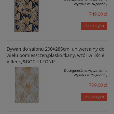
Wysyłka w:
24 godziny
749,00 zł
do koszyka
Dywan do salonu 200X285cm, uniwersalny do
wielu pomieszczeń,płasko tkany, wzór w liście
Villeroy&BOCH LEONIE
Dostępność:
na wyczerpaniu
Wysyłka w:
24 godziny
799,00 zł
do koszyka