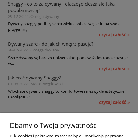
Shaggy - co to za dywany i dlaczego cieszą się taką
popularnością?
29-12-2022 , Omega dywany
Dywany shaggy podbiły serca wielu osób ze względu na swoją
przyjemną...
czytaj całość »
Dywany szare - do jakich wnętrz pasują?
28-12-2022 , Omega dywany
Szare dywany są bardzo uniwersalne, ponieważ doskonale pasuję
w...
czytaj całość »
Jak prać dywany Shaggy?
01-06-2022 , Maciej Węgłowski
Włochate dywany shaggy to komfortowe i niezwykle estetyczne
rozwiązanie,...
czytaj całość »
Pomoc
Dbamy o Twoją prywatność
Moje konto
Pliki cookies i pokrewne im technologie umożliwiają poprawne