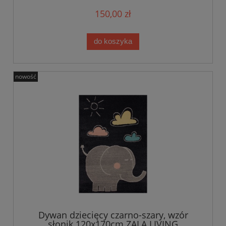
150,00 zł
do koszyka
nowość
Dywan dziecięcy czarno-szary, wzór
słonik 120x170cm ZALA LIVING