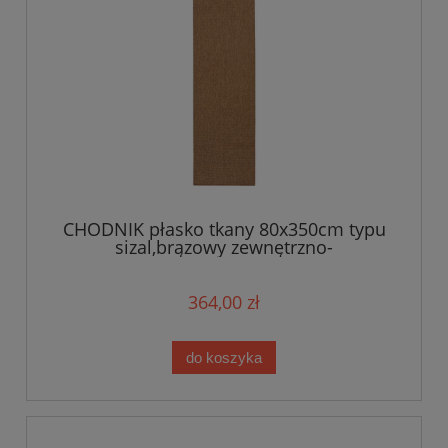
CHODNIK płasko tkany 80x350cm typu
sizal,brązowy zewnętrzno-
wewnętrzny,sznurkowy BT CARPET
NATURE
364,00 zł
do koszyka