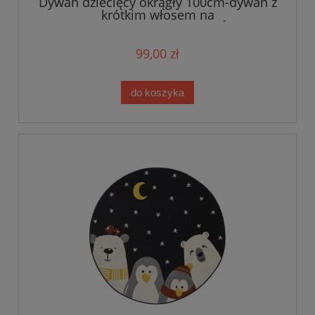
Dywan dziecięcy okrągły 100cm-dywan z
krótkim włosem na
gumie,antypoślizgowy wzór MIŚ polarny
99,00 zł
do koszyka