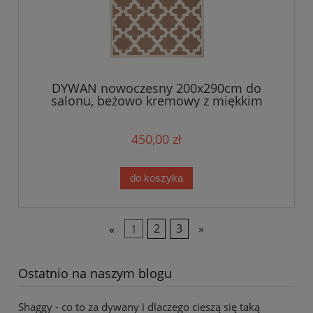
DYWAN nowoczesny 200x290cm do
salonu, beżowo kremowy z miękkim
włosem Zala Living
450,00 zł
do koszyka
«
1
2
3
»
Ostatnio na naszym blogu
Shaggy - co to za dywany i dlaczego cieszą się taką