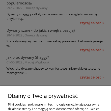
popularnością?
29-12-2022 , Omega dywany
Dywany shaggy podbiły serca wielu osób ze względu na swoją
przyjemną...
czytaj całość »
Dywany szare - do jakich wnętrz pasują?
28-12-2022 , Omega dywany
Szare dywany są bardzo uniwersalne, ponieważ doskonale pasuję
w...
czytaj całość »
Jak prać dywany Shaggy?
01-06-2022 , Maciej Węgłowski
Włochate dywany shaggy to komfortowe i niezwykle estetyczne
rozwiązanie,...
czytaj całość »
Pomoc
Dbamy o Twoją prywatność
Moje konto
Pliki cookies i pokrewne im technologie umożliwiają poprawne
działanie strony i pomagają nam dostosować ofertę do Twoich