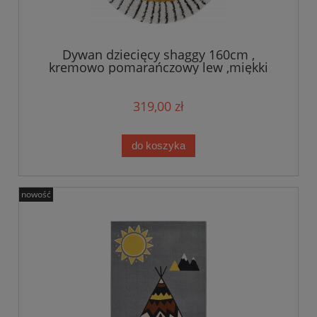
Dywan dziecięcy shaggy 160cm ,
kremowo pomarańczowy lew ,miękki
włos Zala Living
319,00 zł
do koszyka
nowość