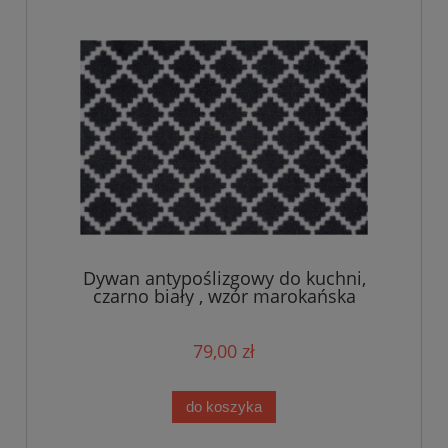
Dywan antypoślizgowy do kuchni,
czarno biały , wzór marokańska
koniczyna 50x150cm
79,00 zł
do koszyka