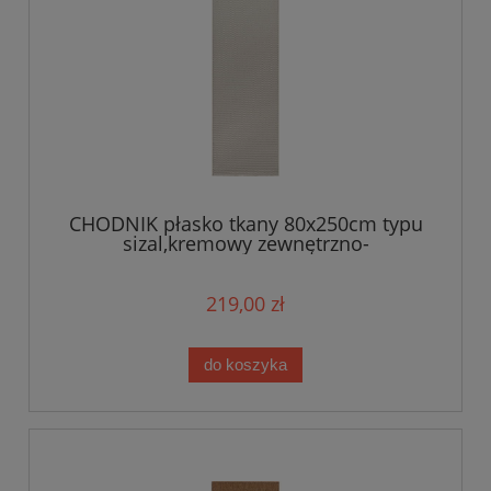
CHODNIK płasko tkany 80x250cm typu
sizal,kremowy zewnętrzno-
wewnętrzny,sznurkowy BT CARPET
NATURE
219,00 zł
do koszyka