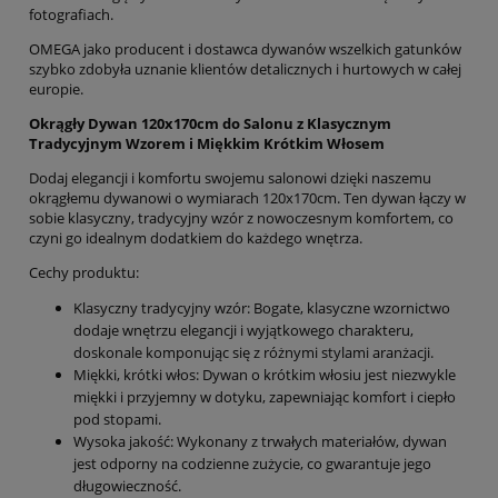
fotografiach.
OMEGA jako producent i dostawca dywanów wszelkich gatunków
szybko zdobyła uznanie klientów detalicznych i hurtowych w całej
europie.
Okrągły Dywan 120x170cm do Salonu z Klasycznym
Tradycyjnym Wzorem i Miękkim Krótkim Włosem
Dodaj elegancji i komfortu swojemu salonowi dzięki naszemu
okrągłemu dywanowi o wymiarach 120x170cm. Ten dywan łączy w
sobie klasyczny, tradycyjny wzór z nowoczesnym komfortem, co
czyni go idealnym dodatkiem do każdego wnętrza.
Cechy produktu:
Klasyczny tradycyjny wzór: Bogate, klasyczne wzornictwo
dodaje wnętrzu elegancji i wyjątkowego charakteru,
doskonale komponując się z różnymi stylami aranżacji.
Miękki, krótki włos: Dywan o krótkim włosiu jest niezwykle
miękki i przyjemny w dotyku, zapewniając komfort i ciepło
pod stopami.
Wysoka jakość: Wykonany z trwałych materiałów, dywan
jest odporny na codzienne zużycie, co gwarantuje jego
długowieczność.