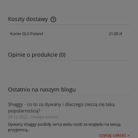
Koszty dostawy
Cena nie zawiera ewentualnych kosztów płatności
Kurier GLS Poland
21,00 zł
Opinie o produkcie (0)
Ostatnio na naszym blogu
Shaggy - co to za dywany i dlaczego cieszą się taką
popularnością?
29-12-2022 , Omega dywany
Dywany shaggy podbiły serca wielu osób ze względu na swoją
przyjemną...
czytaj całość »