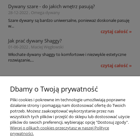
Dywany szare - do jakich wnętrz pasują?
28-12-2022 , Omega dywany
Szare dywany są bardzo uniwersalne, ponieważ doskonale pasuję
w...
czytaj całość »
Jak prać dywany Shaggy?
01-06-2022 , Maciej Węgłowski
Włochate dywany shaggy to komfortowe i niezwykle estetyczne
rozwiązanie,...
czytaj całość »
Pomoc
Dbamy o Twoją prywatność
Moje konto
Pliki cookies i pokrewne im technologie umożliwiają poprawne
działanie strony i pomagają nam dostosować ofertę do Twoich
potrzeb. Możesz zaakceptować wykorzystanie przez nas
Płatności i dostawa
wszystkich tych plików i przejść do sklepu lub dostosować użycie
plików do swoich preferencji, wybierając opcję "Dostosuj zgody".
Informacje
Więcej o plikach cookies przeczytasz w naszej Polityce
prywatności.