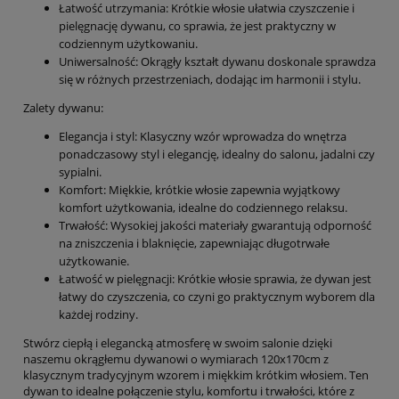
Łatwość utrzymania: Krótkie włosie ułatwia czyszczenie i
pielęgnację dywanu, co sprawia, że jest praktyczny w
codziennym użytkowaniu.
Uniwersalność: Okrągły kształt dywanu doskonale sprawdza
się w różnych przestrzeniach, dodając im harmonii i stylu.
Zalety dywanu:
Elegancja i styl: Klasyczny wzór wprowadza do wnętrza
ponadczasowy styl i elegancję, idealny do salonu, jadalni czy
sypialni.
Komfort: Miękkie, krótkie włosie zapewnia wyjątkowy
komfort użytkowania, idealne do codziennego relaksu.
Trwałość: Wysokiej jakości materiały gwarantują odporność
na zniszczenia i blaknięcie, zapewniając długotrwałe
użytkowanie.
Łatwość w pielęgnacji: Krótkie włosie sprawia, że dywan jest
łatwy do czyszczenia, co czyni go praktycznym wyborem dla
każdej rodziny.
Stwórz ciepłą i elegancką atmosferę w swoim salonie dzięki
naszemu okrągłemu dywanowi o wymiarach 120x170cm z
klasycznym tradycyjnym wzorem i miękkim krótkim włosiem. Ten
dywan to idealne połączenie stylu, komfortu i trwałości, które z