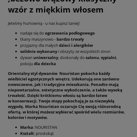
wzór z miękkim włosem
Jeteśmy hurtownią - u nas kupisz taniej!
nadaje się do
ogrzewania podłogowego
tkany maszynowo -
bardzo trwały
przyjazny dla małych
dzieci i alergików
solidnie wykonany
i obszyty ze wszystkich stron
dywan
uniwersalny
, doskonały do
salonu
,
sypialni
,
pokoju
dla dziecka
Orientalny styl dywanów
Nouristan
pokocha każdy
wielbiciel egzotycznych wnętrz. Udekorują one zarówno
nowoczesne, jak i tradycyjne mieszkania. Ponadto mają
niepowtarzalne, estetyczne wykończenie, a także
wysoką
trwałość
. Dzięki krótkiemu włosiu są
bardzo łatwe
w konserwacji
. Twoje stopy pokochają je za niezwykłą
wygodę. Marka Nouristan oczaruje Cię swoją różnorodną
ofertą, w której możesz wybierać spośród wielu rozmiarów,
kolorów i motywów.
Marka
: NOURISTAN
Kształt
: prostokąt