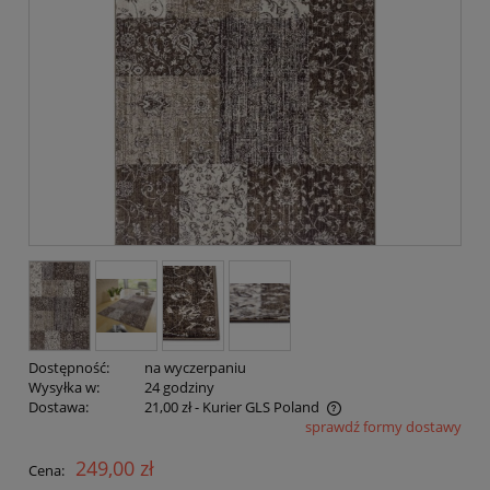
Dostępność:
na wyczerpaniu
Wysyłka w:
24 godziny
Dostawa:
21,00 zł
- Kurier GLS Poland
sprawdź formy dostawy
Cena nie zawiera ewentualnych kosztów płatności
249,00 zł
Cena: