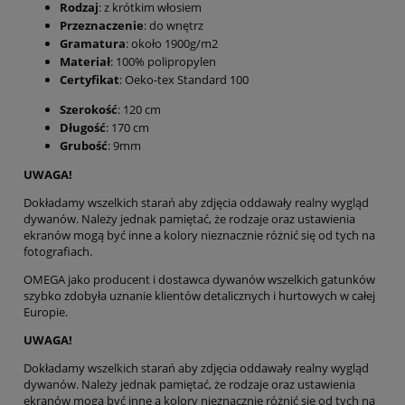
Rodzaj
: z krótkim włosiem
Przeznaczenie
: do wnętrz
Gramatura
: około 1900g/m2
Materiał
: 100% polipropylen
Certyfikat
: Oeko-tex Standard 100
Szerokość
: 120 cm
Długość
: 170 cm
Grubość
: 9mm
UWAGA!
Dokładamy wszelkich starań aby zdjęcia oddawały realny wygląd
dywanów. Należy jednak pamiętać, że rodzaje oraz ustawienia
ekranów mogą być inne a kolory nieznacznie różnić się od tych na
fotografiach.
OMEGA jako producent i dostawca dywanów wszelkich gatunków
szybko zdobyła uznanie klientów detalicznych i hurtowych w całej
Europie.
UWAGA!
Dokładamy wszelkich starań aby zdjęcia oddawały realny wygląd
dywanów. Należy jednak pamiętać, że rodzaje oraz ustawienia
ekranów mogą być inne a kolory nieznacznie różnić się od tych na