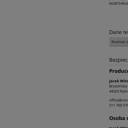
NORTHRUGS 
Dane te
Rozmiar 
Bezpie
Produc
Jacek Wit
Brzezińska
44203 Rybn
office@ome
511 760 57
Osoba 
Jacek Wit