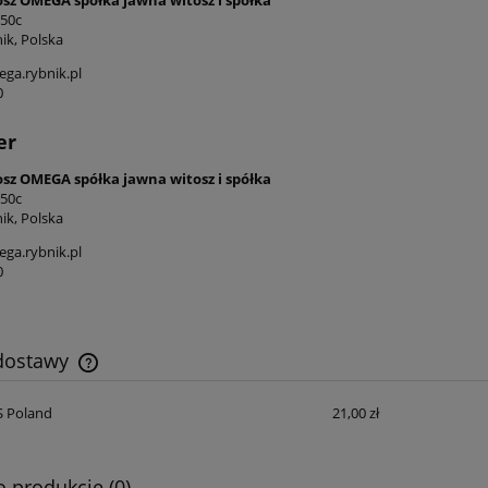
 50c
ik, Polska
ga.rybnik.pl
0
er
osz OMEGA spółka jawna witosz i spółka
 50c
ik, Polska
ga.rybnik.pl
0
 dostawy
S Poland
21,00 zł
Cena nie zawiera ewentualnych kosztów
płatności
o produkcie (0)