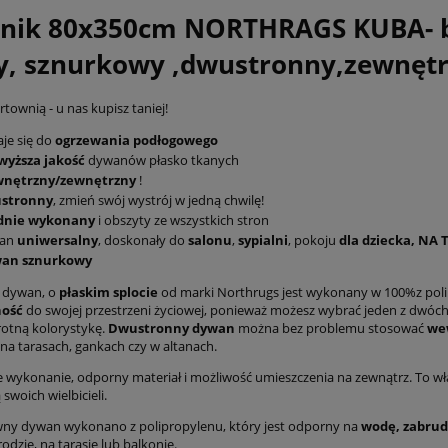
nik 80x350cm NORTHRAGS KUBA- 
y, sznurkowy ,dwustronny,zewnęt
townią - u nas kupisz taniej!
je się do
ogrzewania podłogowego
wyższa jakość
dywanów płasko tkanych
nętrzny/zewnętrzny
!
stronny
, zmień swój wystrój w jedną chwilę!
idnie wykonany
i obszyty ze wszystkich stron
an
uniwersalny
, doskonały do
salonu
,
sypialni
, pokoju
dla dziecka, NA 
an sznurkowy
 dywan, o
płaskim splocie
od marki Northrugs jest wykonany w 100%z poli
ność
do swojej przestrzeni życiowej, ponieważ możesz wybrać jeden z dwóc
rotną kolorystykę.
Dwustronny dywan
można bez problemu stosować
we
 na tarasach, gankach czy w altanach.
wykonanie, odporny materiał i możliwość umieszczenia na zewnątrz. To w
swoich wielbicieli.
ny dywan wykonano z polipropylenu, który jest odporny na
wodę, zabrudz
odzie, na tarasie lub balkonie.