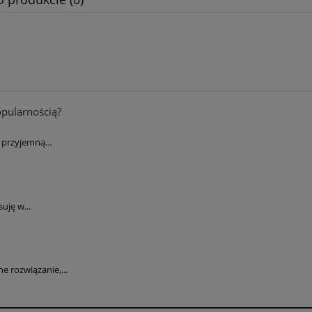
opularnością?
przyjemną...
uję w...
 rozwiązanie,...