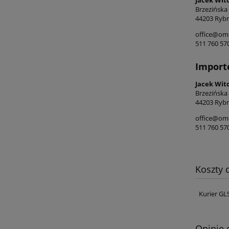
Brzezińska
44203 Rybn
office@ome
511 760 57
Import
Jacek Wit
Brzezińska
44203 Rybn
office@ome
511 760 57
Koszty
Kurier GL
Opinie 