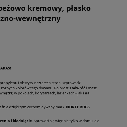
beżowo kremowy, płasko
rzno-wewnętrzny
TARAS!
propylenu i obszyty z czterech stron. Wprowadź
h różnych kolorów tego dywanu. Po prostu
odwróć
i masz
wnątrz
, w pokojach, korytarzach, łazienkach - jak i
na
łaśnie dzięki tym cechom dywany marki
NORTHRUGS
enia i blednięcie
. Sprawdzi się więc nie tylko w domu, ale