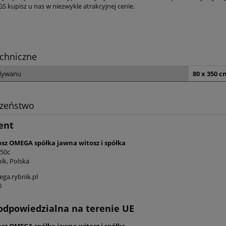
kupisz u nas w niezwykle atrakcyjnej cenie.
chniczne
dywanu
80 x 350 c
czeństwo
ent
osz OMEGA spółka jawna witosz i spółka
 50c
ik, Polska
ga.rybnik.pl
0
odpowiedzialna na terenie UE
osz OMEGA spółka jawna witosz i spółka