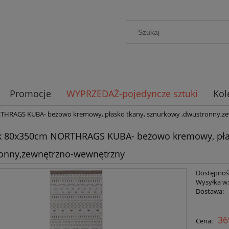
Promocje
WYPRZEDAŻ-pojedyncze sztuki
Kol
THRAGS KUBA- beżowo kremowy, płasko tkany, sznurkowy ,dwustronny,z
k 80x350cm NORTHRAGS KUBA- beżowo kremowy, płas
onny,zewnętrzno-wewnętrzny
Dostępnoś
Wysyłka w
Dostawa:
Cena n
36
Cena:
płatno