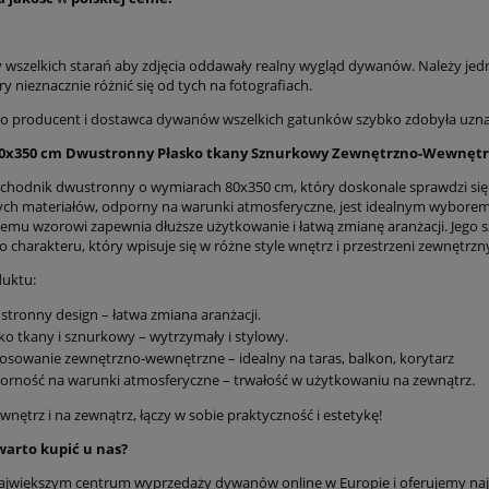
radycyjny do salonu
Ekskluzywny kremowo błekit
wszelkich starań aby zdjęcia oddawały realny wygląd dywanów. Należy jed
cm- Nouristan Antik
dywan z wiskozy, Nourista
ry nieznacznie różnić się od tych na fotografiach.
 , klasyczny kremowo
Antique heriz 200x290cm
 producent i dostawca dywanów wszelkich gatunków szybko zdobyła uznanie
ny wzór z frędzlami
764,15 zł
679,15 zł
80x350 cm Dwustronny Płasko tkany Sznurkowy Zewnętrzno-Wewnętr
899,00 zł
799,00 zł
 regularna:
Cena regularna:
chodnik dwustronny o wymiarach 80x350 cm, który doskonale sprawdzi się z
899,00 zł
799,00 zł
iższa cena:
Najniższa cena:
ch materiałów, odporny na warunki atmosferyczne, jest idealnym wyborem na
mu wzorowi zapewnia dłuższe użytkowanie i łatwą zmianę aranżacji. Jego
 charakteru, który wpisuje się w różne style wnętrz i przestrzeni zewnętrzn
do koszyka
do koszyka
uktu:
tronny design – łatwa zmiana aranżacji.
ko tkany i sznurkowy – wytrzymały i stylowy.
osowanie zewnętrzno-wewnętrzne – idealny na taras, balkon, korytarz
rność na warunki atmosferyczne – trwałość w użytkowaniu na zewnątrz.
wnętrz i na zewnątrz, łączy w sobie praktyczność i estetykę!
warto kupić u nas?
ajwiększym centrum wyprzedaży dywanów online w Europie i oferujemy naj