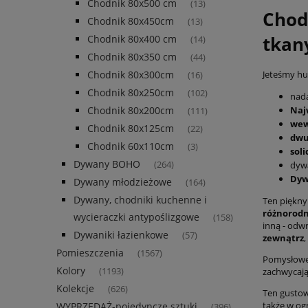
Chodnik 80x500 cm
(13)
Chod
Chodnik 80x450cm
(13)
tkan
Chodnik 80x400 cm
(14)
Chodnik 80x350 cm
(44)
Chodnik 80x300cm
Jeteśmy hur
(16)
Chodnik 80x250cm
(102)
nada
Chodnik 80x200cm
Naj
(111)
wew
Chodnik 80x125cm
(22)
dwu
Chodnik 60x110cm
(3)
sol
Dywany BOHO
(264)
dyw
Dyw
Dywany młodzieżowe
(164)
Dywany, chodniki kuchenne i
Ten piękny
różnorod
wycieraczki antypoślizgowe
(158)
inną - odw
Dywaniki łazienkowe
(57)
zewnątrz
,
Pomieszczenia
(1567)
Pomysłowe 
Kolory
(1193)
zachwycają 
Kolekcje
(626)
Ten gustow
także w ogr
WYPRZEDAŻ-pojedyncze sztuki
(396)