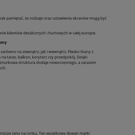
ny
Dywan tradycyjny do salonu
Dywan tradycy
nak pamiętać, że rodzaje oraz ustawienia ekranów mogą być
n
155x235cm,Villeroy&Boch
155x235cm,V
ALFRED klasyczny kremowo
AGNES klasy
 klientów detalicznych i hurtowych w całej europie.
błękitny wzór z frędzlami
kremowy Najw
1 019,15 zł
1 104
dywanów eks
zny
1 199,00 zł
Cena regularna:
Cena regularna
arówno na zewnątrz, jak i wewnątrz. Płasko tkany z
1 199,00 zł
Najniższa cena:
Najniższa cena
 taras, balkon, korytarz czy przedpokój. Dzięki
 sznurkowa struktura dodaje nowoczesnego, a zarazem
ych.
do koszyka
do ko
niższe ceny na rynku. Ten wyjątkowy dywan marki