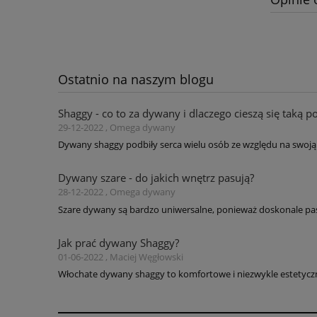
Ostatnio na naszym blogu
Shaggy - co to za dywany i dlaczego cieszą się taką p
29-12-2022 , Omega dywany
Dywany shaggy podbiły serca wielu osób ze względu na swoją 
Dywany szare - do jakich wnętrz pasują?
28-12-2022 , Omega dywany
Szare dywany są bardzo uniwersalne, ponieważ doskonale pas
Jak prać dywany Shaggy?
01-06-2022 , Maciej Węgłowski
Włochate dywany shaggy to komfortowe i niezwykle estetyczne