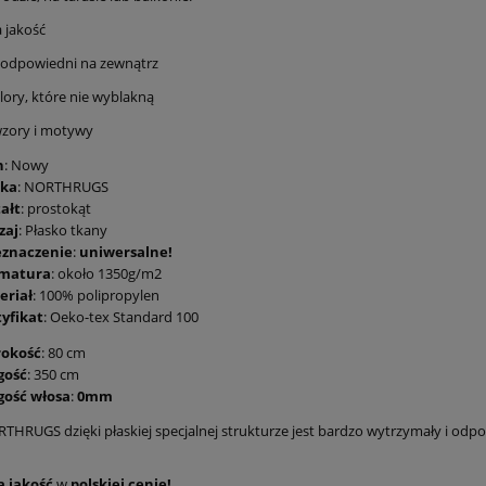
 jakość
 odpowiedni na zewnątrz
lory, które nie wyblakną
wzory i motywy
n
: Nowy
ka
: NORTHRUGS
ałt
: prostokąt
zaj
: Płasko tkany
eznaczenie
:
uniwersalne!
matura
: około 1350g/m2
eriał
: 100% polipropylen
tyfikat
: Oeko-tex Standard 100
rokość
: 80 cm
gość
: 350 cm
gość włosa
:
0mm
HRUGS dzięki płaskiej specjalnej strukturze jest bardzo wytrzymały i odpo
 jakość
w
polskiej cenie!