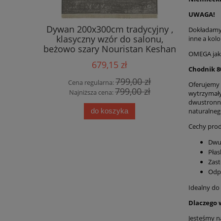
UWAGA!
290cm,
Dywan 200x300cm tradycyjny ,
Dywan t
Dokładamy 
r boho,
klasyczny wzór do salonu,
195x300
inne a kolo
 jakość!
beżowo szary Nouristan Keshan
Flowers
OMEGA jako
Diyala
zielo
679,15 zł
Chodnik 
0 zł
799,00 zł
Cena regularna:
Cena
Oferujemy 
0 zł
799,00 zł
Najniższa cena:
Najn
wytrzymały
dwustronne
do koszyka
naturalnego
Cechy prod
Dwus
Płas
Zast
Odpo
Idealny do 
Dlaczego 
Jesteśmy n