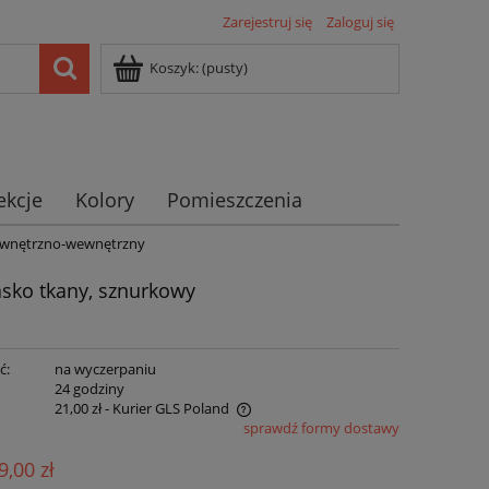
Zarejestruj się
Zaloguj się
Koszyk:
(pusty)
ekcje
Kolory
Pomieszczenia
ewnętrzno-wewnętrzny
ko tkany, sznurkowy
ć:
na wyczerpaniu
:
24 godziny
21,00 zł
- Kurier GLS Poland
sprawdź formy dostawy
ie zawiera ewentualnych kosztów
9,00 zł
ści