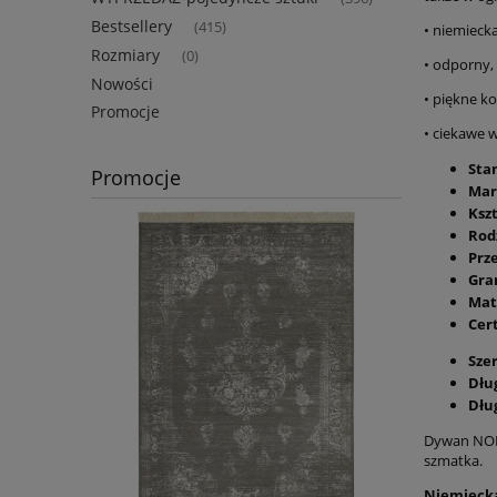
Bestsellery
(415)
• niemiecka
Rozmiary
(0)
• odporny,
Nowości
• piękne ko
Promocje
• ciekawe 
Sta
Promocje
Mar
Kszt
Rod
Prz
Gra
Mat
Cer
Sze
Dłu
Dłu
Dywan NORT
szmatka.
Niemiecka