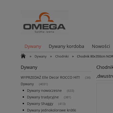
Dywany
Dywany kordoba
Nowości
»
»
»
Dywany
Chodniki
Chodnik 80x350cm NOR
Dywany
Chodni
,dwustr
WYPRZEDAŻ Elle Decor ROCCO HIT!
(34)
Dywany
(4031)
Dywany nowoczesne
(633)
Dywany tradycyjne
(381)
Dywany Shaggy
(413)
Dywany jednokolorowe krótki