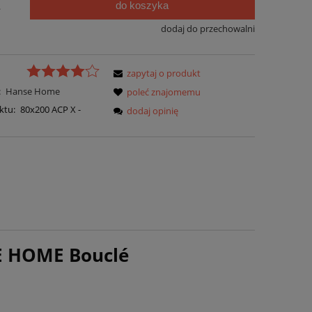
do koszyka
.
dodaj do przechowalni
zapytaj o produkt
:
Hanse Home
poleć znajomemu
ktu:
80x200 ACP X -
dodaj opinię
E HOME Bouclé