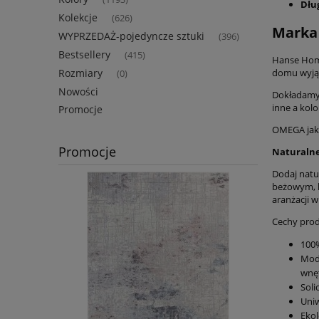
Dłu
Kolekcje
(626)
Marka
WYPRZEDAŻ-pojedyncze sztuki
(396)
Bestsellery
(415)
Hanse Home
Rozmiary
domu wyjąt
(0)
Nowości
Dokładamy 
inne a kolo
Promocje
OMEGA jako
Promocje
Naturalne
Dodaj nat
beżowym, k
aranżacji w
Cechy prod
100%
Modn
wnęt
Soli
Uniw
Ekol