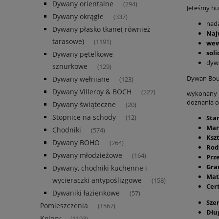
Dywany orientalne
(294)
Jeteśmy hur
Dywany okrągłe
(337)
nada
Dywany płasko tkane( również
Naj
tarasowe)
(1191)
wew
sol
Dywany pętelkowe-
dyw
sznurkowe
(129)
Dywan Bou
Dywany wełniane
(123)
Dywany Villeroy & BOCH
(227)
wykonany j
doznania o
Dywany świąteczne
(20)
Stopnice na schody
Sta
(12)
Mar
Chodniki
(574)
Kszt
Dywany BOHO
(264)
Rod
Dywany młodzieżowe
(164)
Prz
Gra
Dywany, chodniki kuchenne i
Mat
wycieraczki antypoślizgowe
(158)
Cer
Dywaniki łazienkowe
(57)
Sze
Pomieszczenia
(1567)
Dłu
Kolory
(1193)