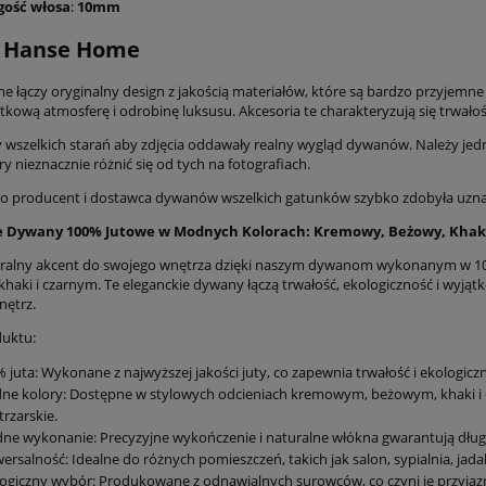
gość włosa
:
10mm
 Hanse Home
 łączy oryginalny design z jakością materiałów, które są bardzo przyjemn
kową atmosferę i odrobinę luksusu. Akcesoria te charakteryzują się trwało
wszelkich starań aby zdjęcia oddawały realny wygląd dywanów. Należy jed
ry nieznacznie różnić się od tych na fotografiach.
 producent i dostawca dywanów wszelkich gatunków szybko zdobyła uznanie
 Dywany 100% Jutowe w Modnych Kolorach: Kremowy, Beżowy, Khaki
uralny akcent do swojego wnętrza dzięki naszym dywanom wykonanym w 1
haki i czarnym. Te eleganckie dywany łączą trwałość, ekologiczność i wyjąt
nętrz.
uktu:
 juta: Wykonane z najwyższej jakości juty, co zapewnia trwałość i ekologicz
e kolory: Dostępne w stylowych odcieniach kremowym, beżowym, khaki i c
rzarskie.
dne wykonanie: Precyzyjne wykończenie i naturalne włókna gwarantują dłu
ersalność: Idealne do różnych pomieszczeń, takich jak salon, sypialnia, jadaln
ogiczny wybór: Produkowane z odnawialnych surowców, co czyni je przyjaz