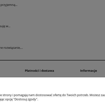
przyjemną...
uję w...
 rozwiązanie,...
Płatności i dostawa
Informacje
Formy płatności
Polityka prywatno
Czas i koszty dostawy
Ustawienia plików
Czas realizacji zamówienia
nie strony i pomagają nam dostosować ofertę do Twoich potrzeb. Możesz zaa
jąc opcję "Dostosuj zgody".
OMEGA Spółka Jawna