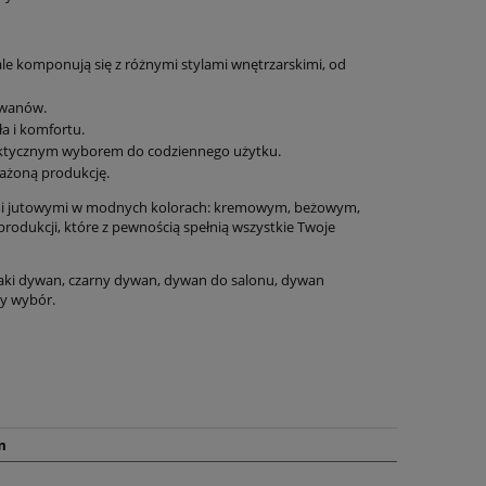
le komponują się z różnymi stylami wnętrzarskimi, od
ywanów.
u
Dywan tradycyjny do salonu
Dywan 16
a i komfortu.
o
160x225cm, Villeroy&BOCH
salonu,tradycyjn
 praktycznym wyborem do codziennego użytku.
EGON ,klasyczny wzór brązowo
grafitowo kr
ażoną produkcję.
kremowy z frędzlami
Tab
849,15 zł
466,
ami jutowymi w modnych kolorach: kremowym, beżowym,
produkcji, które z pewnością spełnią wszystkie Twoje
999,00 zł
Cena regularna:
Cena regularn
999,00 zł
Najniższa cena:
Najniższa cen
ki dywan, czarny dywan, dywan do salonu, dywan
ny wybór.
do koszyka
do ko
m