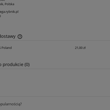
ik, Polska
ga.rybnik.pl
0
 dostawy
S Poland
21,00 zł
Cena nie zawiera ewentualnych kosztów
płatności
o produkcie (0)
opularnością?