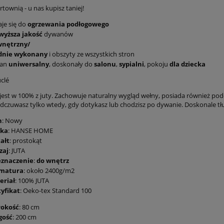
townią - u nas kupisz taniej!
je się do
ogrzewania podłogowego
wyższa jakość
dywanów
nętrzny/
idnie wykonany
i obszyty ze wszystkich stron
an
uniwersalny
, doskonały do
salonu
,
sypialni
, pokoju
dla dziecka
clé
est w 100% z juty. Zachowuje naturalny wygląd wełny, posiada również pod
dczuwasz tylko wtedy, gdy dotykasz lub chodzisz po dywanie. Doskonale tł
n
: Nowy
ka
: HANSE HOME
ałt
: prostokąt
zaj
: JUTA
eznaczenie
:
do wnętrz
matura
: około 2400g/m2
eriał
: 100% JUTA
tyfikat
: Oeko-tex Standard 100
rokość
: 80 cm
gość
: 200 cm