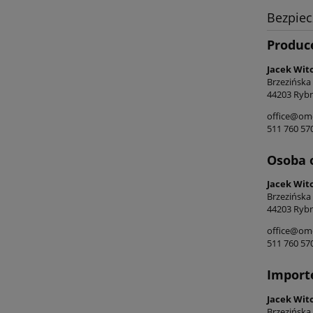
Bezpie
Produc
Jacek Wit
Brzezińska
44203 Rybn
office@ome
511 760 57
Osoba 
Jacek Wit
Brzezińska
44203 Rybn
office@ome
511 760 57
Import
Jacek Wit
Brzezińska