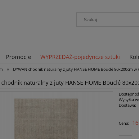
Promocje
WYPRZEDAŻ-pojedyncze sztuki
Kol
»
cm
DYWAN chodnik naturalny z juty HANSE HOME Bouclé 80x200cm w
chodnik naturalny z juty HANSE HOME Bouclé 80x2
Dostępnoś
Wysyłka w
Dostawa:
Cena n
16
Cena:
płatno