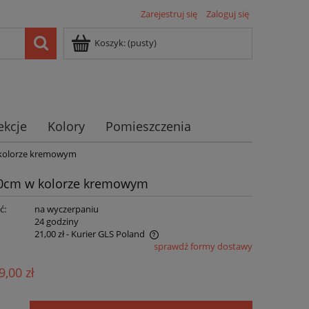
Zarejestruj się
Zaloguj się
Koszyk:
(pusty)
ekcje
Kolory
Pomieszczenia
 kolorze kremowym
00cm w kolorze kremowym
ć:
na wyczerpaniu
:
24 godziny
21,00 zł
- Kurier GLS Poland
sprawdź formy dostawy
ie zawiera ewentualnych kosztów
9,00 zł
ści