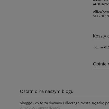
44203 Rybn
office@ome
511 760 57
Koszty
Kurier GL
Opinie 
Ostatnio na naszym blogu
Shaggy - co to za dywany i dlaczego cieszą się taką p
29-12-2022 , Omega dywany