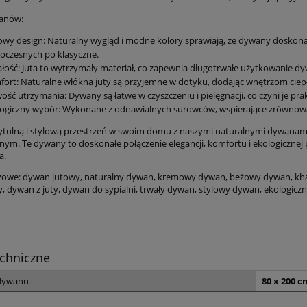
wanów:
owy design: Naturalny wygląd i modne kolory sprawiają, że dywany doskona
oczesnych po klasyczne.
łość: Juta to wytrzymały materiał, co zapewnia długotrwałe użytkowanie d
zywny brązowy dywan
DYWAN tradycyjny do salon
ort: Naturalne włókna juty są przyjemne w dotyku, dodając wnętrzom ciepł
ny, Nouristan Modern
160x230cm , wzór kremow
ość utrzymania: Dywany są łatwe w czyszczeniu i pielęgnacji, co czyni je
utsch 195x300cm
beżowo Nouristan ANTIK
logiczny wybór: Wykonane z odnawialnych surowców, wspierające zrównow
FLOWERS
679,15 zł
381,65 zł
ytulną i stylową przestrzeń w swoim domu z naszymi naturalnymi dywan
rnym. Te dywany to doskonałe połączenie elegancji, komfortu i ekologicznej 
799,00 zł
449,00 zł
 regularna:
Cena regularna:
a.
799,00 zł
449,00 zł
iższa cena:
Najniższa cena:
zowe: dywan jutowy, naturalny dywan, kremowy dywan, beżowy dywan, kha
y, dywan z juty, dywan do sypialni, trwały dywan, stylowy dywan, ekologicz
do koszyka
do koszyka
chniczne
dywanu
80 x 200 c