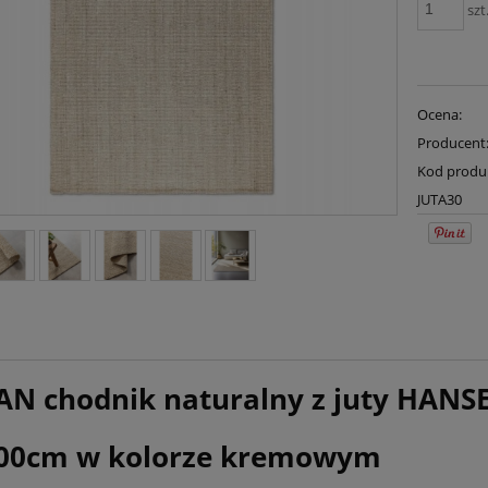
szt
Ocena:
Producent
Kod produ
JUTA30
N chodnik naturalny z juty HANS
00cm w kolorze kremowym