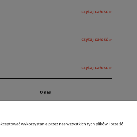
czytaj całość »
czytaj całość »
czytaj całość »
O nas
ści
Kontakt i dane firmy
 cookies
Obsługa hurtowa
kceptować wykorzystanie przez nas wszystkich tych plików i przejść