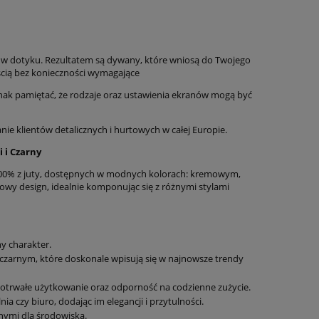
e w dotyku. Rezultatem są dywany, które wniosą do Twojego
ścią bez konieczności wymagające
nak pamiętać, że rodzaje oraz ustawienia ekranów mogą być
 klientów detalicznych i hurtowych w całej Europie.
 i Czarny
00% z juty, dostępnych w modnych kolorach: kremowym,
kowy design, idealnie komponując się z różnymi stylami
ny charakter.
zarnym, które doskonale wpisują się w najnowsze trendy
gotrwałe użytkowanie oraz odporność na codzienne zużycie.
ia czy biuro, dodając im elegancji i przytulności.
nymi dla środowiska.