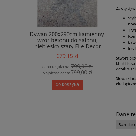
Zalety dy
Styl
now
Trwa
 salonu
Dywan 200x290cm kamienny,
Eksklu
Komf
y&BOCH
wzór betonu do salonu,
bawełnia
Łatw
 wzór
niebiesko szary Elle Decor
Bel
Eko
rędzlami
Chameis
679,15 zł
Stwórz prz
khaki i cza
00 zł
799,00 zł
Cena regularna:
Cena
oczekiwani
00 zł
799,00 zł
Najniższa cena:
Najn
Słowa kluc
ekologiczn
do koszyka
Dane te
Rozmiar 