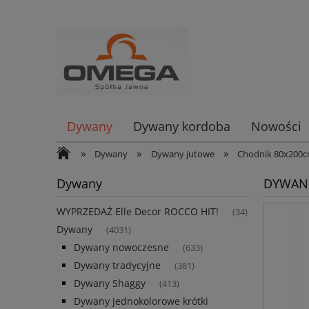
Dywany
Dywany kordoba
Nowości
»
»
»
Dywany
Dywany jutowe
Chodnik 80x200
Dywany
DYWAN 
WYPRZEDAŻ Elle Decor ROCCO HIT!
(34)
Dywany
(4031)
Dywany nowoczesne
(633)
Dywany tradycyjne
(381)
Dywany Shaggy
(413)
Dywany jednokolorowe krótki