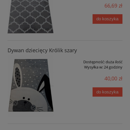
66,69 zł
do koszyka
Dywan dziecięcy Królik szary
Dostępność:
duża ilość
Wysyłka w:
24 godziny
40,00 zł
do koszyka