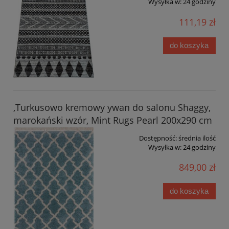
Wysyłka w:
24 godziny
111,19 zł
do koszyka
,Turkusowo kremowy ywan do salonu Shaggy,
marokański wzór, Mint Rugs Pearl 200x290 cm
Dostępność:
średnia ilość
Wysyłka w:
24 godziny
849,00 zł
do koszyka