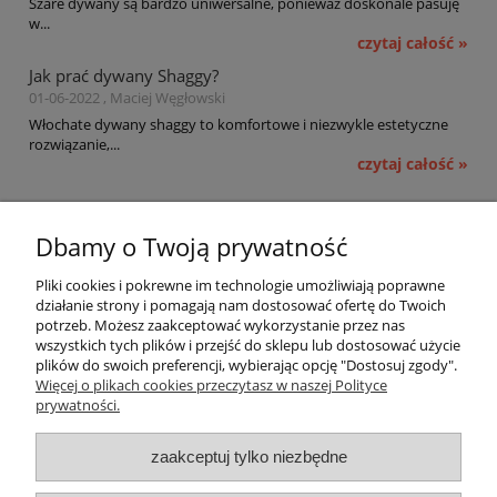
Szare dywany są bardzo uniwersalne, ponieważ doskonale pasuję
w...
czytaj całość »
Jak prać dywany Shaggy?
01-06-2022 , Maciej Węgłowski
Włochate dywany shaggy to komfortowe i niezwykle estetyczne
rozwiązanie,...
czytaj całość »
Pomoc
Dbamy o Twoją prywatność
Moje konto
Pliki cookies i pokrewne im technologie umożliwiają poprawne
działanie strony i pomagają nam dostosować ofertę do Twoich
potrzeb. Możesz zaakceptować wykorzystanie przez nas
Płatności i dostawa
wszystkich tych plików i przejść do sklepu lub dostosować użycie
plików do swoich preferencji, wybierając opcję "Dostosuj zgody".
Informacje
Więcej o plikach cookies przeczytasz w naszej Polityce
prywatności.
O nas
zaakceptuj tylko niezbędne