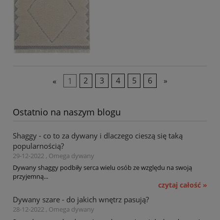
«
1
2
3
4
5
6
»
Ostatnio na naszym blogu
Shaggy - co to za dywany i dlaczego cieszą się taką
popularnością?
29-12-2022 , Omega dywany
Dywany shaggy podbiły serca wielu osób ze względu na swoją
przyjemną...
czytaj całość »
Dywany szare - do jakich wnętrz pasują?
28-12-2022 , Omega dywany