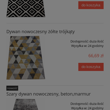
do koszyka
Dywan nowoczesny żółte trójkąty
Dostępność:
duża ilość
Wysyłka w:
24 godziny
66,69 zł
do koszyka
nowość
Szary dywan nowoczesny, beton,marmur
Dostępność:
duża ilość
Wysyłka w:
24 godziny