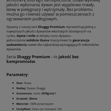
jakości wykonania dywan jest wyjątkowo trwały,
łatwy w pielęgnacji i wytrzymały. Bez problemu
można go również używać w pomieszczeniach z
ogrzewaniem podłogowym.
Dywany z naszej serii
Shaggy Premium
reprezentują jedną z
najwyższych jakości dywanów włochatych dostepnych na
rynku.
Gęste i miłe
w dotyku runo dywanu -
jednocześnie
solidnie tkane
maszynowo to
gwarancja
zadowolenia
nawet dla najbardziej wymagających miłośników
dywanów.
Seria
Shaggy Premium
- to
jakość bez
kompromisów
.
Parametry
:
Stan
: Nowy
Rodzaj
: Dywan Shaggy
Gramatura
: około
2470g/m2 !
Grubość: 35mm
Materiał
: 100% polipropylen
Certyfikat
: Oeko-tex Standard 100