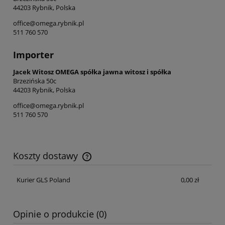
44203 Rybnik, Polska
office@omega.rybnik.pl
511 760 570
Importer
Jacek Witosz OMEGA spółka jawna witosz i spółka
Brzezińska 50c
44203 Rybnik, Polska
office@omega.rybnik.pl
511 760 570
Koszty dostawy
Cena nie zawiera ewentualnych kosztów płatności
Kurier GLS Poland
0,00 zł
Opinie o produkcie (0)