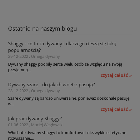
Ostatnio na naszym blogu
Shaggy - co to za dywany i dlaczego cieszą się taką
popularnością?
29-12-2022 , Omega dywany
Dywany shaggy podbiły serca wielu osób ze względu na swoją
przyjemną...
czytaj całość »
Dywany szare - do jakich wnętrz pasują?
28-12-2022 , Omega dywany
Szare dywany są bardzo uniwersalne, ponieważ doskonale pasuję
w...
czytaj całość »
Jak prać dywany Shaggy?
01-06-2022 , Maciej Węgłowski
Włochate dywany shaggy to komfortowe i niezwykle estetyczne
rozwiązanie,...