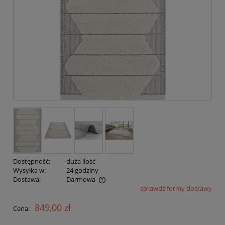
Dostępność:
duża ilość
Wysyłka w:
24 godziny
Dostawa:
Darmowa
sprawdź formy dostawy
Cena nie zawiera ewentualnych kosztów płatności
849,00 zł
Cena: