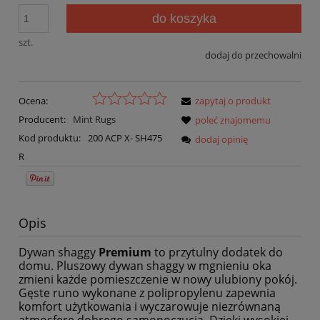
do koszyka
szt.
dodaj do przechowalni
Ocena:
zapytaj o produkt
Producent:
Mint Rugs
poleć znajomemu
Kod produktu:
200 ACP X- SH475
dodaj opinię
R
Opis
Dywan shaggy
Premium
to przytulny dodatek do
domu. Pluszowy dywan shaggy w mgnieniu oka
zmieni każde pomieszczenie w nowy ulubiony pokój.
Gęste runo wykonane z polipropylenu zapewnia
komfort użytkowania i wyczarowuje niezrównaną
atmosferę dobrego samopoczucia. Dzięki wysokiej