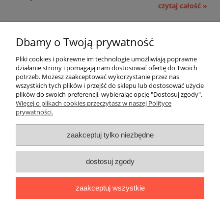
czytaj całość »
Pomoc
Dbamy o Twoją prywatność
Moje konto
Pliki cookies i pokrewne im technologie umożliwiają poprawne
działanie strony i pomagają nam dostosować ofertę do Twoich
potrzeb. Możesz zaakceptować wykorzystanie przez nas
Płatności i dostawa
wszystkich tych plików i przejść do sklepu lub dostosować użycie
plików do swoich preferencji, wybierając opcję "Dostosuj zgody".
Informacje
Więcej o plikach cookies przeczytasz w naszej Polityce
prywatności.
O nas
zaakceptuj tylko niezbędne
OMEGA Spółka Jawna
dostosuj zgody
Witosz i Spółka
44-203 Rybnik ul. Brzezińska 50c
zaakceptuj wszystkie
telefon:
511760570
Facebook
https://www.facebook.com/marcinszymalaomega/