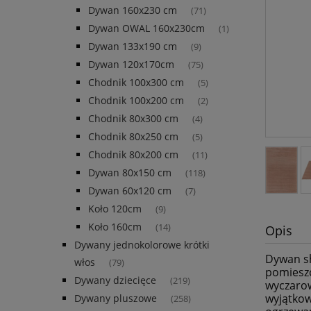
Dywan 160x230 cm
(71)
Dywan OWAL 160x230cm
(1)
Dywan 133x190 cm
(9)
Dywan 120x170cm
(75)
Chodnik 100x300 cm
(5)
Chodnik 100x200 cm
(2)
Chodnik 80x300 cm
(4)
Chodnik 80x250 cm
(5)
Chodnik 80x200 cm
(11)
Dywan 80x150 cm
(118)
Dywan 60x120 cm
(7)
Koło 120cm
(9)
Koło 160cm
(14)
Opis
Dywany jednokolorowe krótki
Dywan s
włos
(79)
pomieszc
Dywany dziecięce
(219)
wyczarow
wyjątkow
Dywany pluszowe
(258)