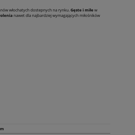
wanów włochatych dostepnych na rynku.
Gęste i miłe
w
olenia
nawet dla najbardziej wymagających miłośników
cm