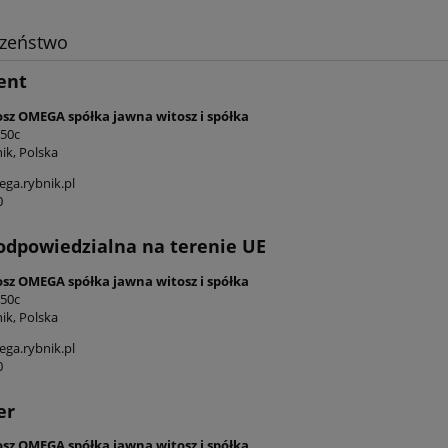
czeństwo
ent
osz OMEGA spółka jawna witosz i spółka
 50c
ik, Polska
ga.rybnik.pl
0
odpowiedzialna na terenie UE
osz OMEGA spółka jawna witosz i spółka
 50c
ik, Polska
ga.rybnik.pl
0
er
osz OMEGA spółka jawna witosz i spółka