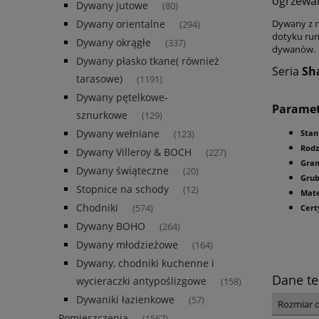
ogrzewa
Dywany jutowe
(80)
Dywany orientalne
Dywany z n
(294)
dotyku run
Dywany okrągłe
(337)
dywanów.
Dywany płasko tkane( również
Seria
Sh
tarasowe)
(1191)
Dywany pętelkowe-
Parame
sznurkowe
(129)
Dywany wełniane
(123)
Stan
Rodz
Dywany Villeroy & BOCH
(227)
Gra
Dywany świąteczne
(20)
Gru
Stopnice na schody
(12)
Mate
Chodniki
(574)
Cert
Dywany BOHO
(264)
Dywany młodzieżowe
(164)
Dywany, chodniki kuchenne i
Dane te
wycieraczki antypoślizgowe
(158)
Dywaniki łazienkowe
(57)
Rozmiar 
Pomieszczenia
(1567)