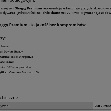
niem podłogowym.
aszej serii
Shaggy Premium
reprezentują jedną z najwyższych jakości dy
o dywanu - jednocześnie
solidnie tkane
maszynowo to
gwarancja zadow
aggy Premium
- to
jakość bez kompromisów
.
try
:
: Nowy
aj
: Dywan Shaggy
matura
: około
2470g/m2 !
bość: 35mm
riał
: 100% polipropylen
yfikat
: Oeko-tex Standard 100
chniczne
dywanu
200 x 290 