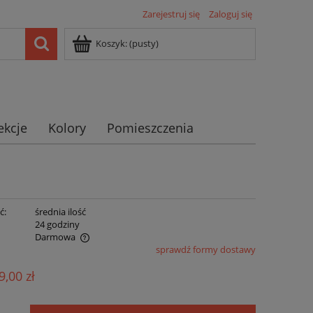
Zarejestruj się
Zaloguj się
Koszyk:
(pusty)
ekcje
Kolory
Pomieszczenia
ć:
średnia ilość
:
24 godziny
Darmowa
sprawdź formy dostawy
ualnych kosztów
9,00 zł