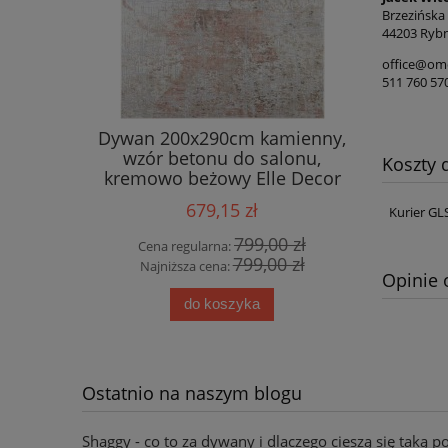
Brzezińska
44203 Rybn
office@ome
511 760 57
wnętrzny
Dywan 200x290cm kamienny,
Ekskluz
90cm ,
wzór betonu do salonu,
wiskozy,
Koszty
zielony
kremowo beżowy Elle Decor
 3d
Chameis
679,15 zł
Kurier GL
00 zł
799,00 zł
Cena regularna:
Cena
00 zł
799,00 zł
Najniższa cena:
Najn
Opinie 
do koszyka
Ostatnio na naszym blogu
Shaggy - co to za dywany i dlaczego cieszą się taką p