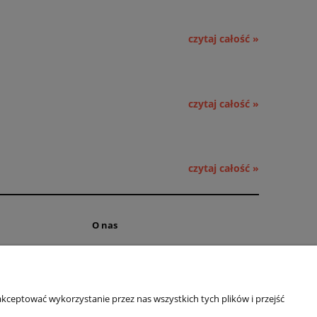
czytaj całość »
czytaj całość »
czytaj całość »
O nas
ści
Kontakt i dane firmy
 cookies
Obsługa hurtowa
kceptować wykorzystanie przez nas wszystkich tych plików i przejść