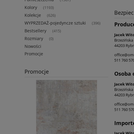
Kolory
(1193)
Bezpie
Kolekcje
(626)
WYPRZEDAŻ-pojedyncze sztuki
(396)
Produc
Bestsellery
(415)
Jacek Wit
Rozmiary
(0)
Brzezińska
44203 Rybn
Nowości
Promocje
office@ome
511 760 57
Promocje
Osoba 
Jacek Wit
Brzezińska
44203 Rybn
office@ome
511 760 57
Import
Jacek Wit