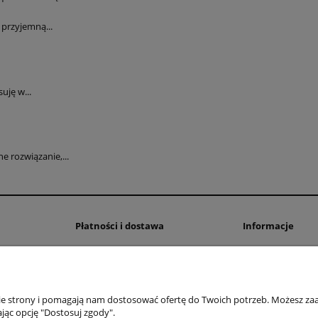
przyjemną...
uję w...
 rozwiązanie,...
Płatności i dostawa
Informacje
Formy płatności
Polityka prywatno
Czas i koszty dostawy
Ustawienia plików
Czas realizacji zamówienia
nie strony i pomagają nam dostosować ofertę do Twoich potrzeb. Możesz zaa
jąc opcję "Dostosuj zgody".