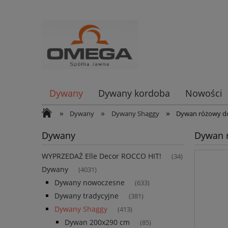
Dywany
Dywany kordoba
Nowości
»
»
»
Dywany
Dywany Shaggy
Dywan różowy do
Dywany
Dywan r
WYPRZEDAŻ Elle Decor ROCCO HIT!
(34)
Dywany
(4031)
Dywany nowoczesne
(633)
Dywany tradycyjne
(381)
Dywany Shaggy
(413)
Dywan 200x290 cm
(85)