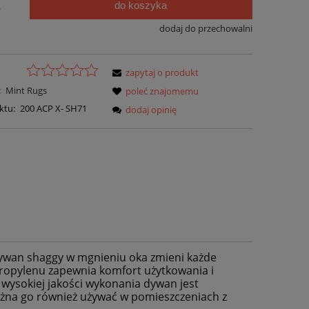
do koszyka
.
dodaj do przechowalni
zapytaj o produkt
:
Mint Rugs
poleć znajomemu
ktu:
200 ACP X- SH71
dodaj opinię
ywan shaggy w mgnieniu oka zmieni każde
ropylenu zapewnia komfort użytkowania i
ysokiej jakości wykonania dywan jest
można go również używać w pomieszczeniach z