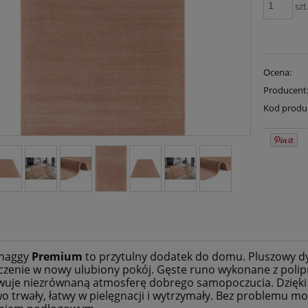
szt
Ocena:
Producent
Kod produ
haggy
Premium
to przytulny dodatek do domu. Pluszowy d
zenie w nowy ulubiony pokój. Gęste runo wykonane z polip
uje niezrównaną atmosferę dobrego samopoczucia. Dzięki w
o trwały, łatwy w pielęgnacji i wytrzymały. Bez problemu 