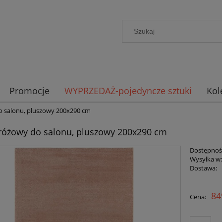
Promocje
WYPRZEDAŻ-pojedyncze sztuki
Kol
 salonu, pluszowy 200x290 cm
óżowy do salonu, pluszowy 200x290 cm
Dostępnoś
Wysyłka w
Dostawa:
Cena nie zawiera ewent
84
Cena:
płatności