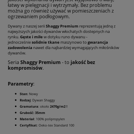
łatwy w pielęgnacji i wytrzymały. Bez problemu
można go również używać w pomieszczeniach z
ogrzewaniem podłogowym.
Dywany z naszej serii
Shaggy Premium
reprezentują jedną z
najwyższych jakości dywanów włochatych dostepnych na
rynku.
Gęste i miłe
w dotyku runo dywanu -
jednocześnie
solidnie tkane
maszynowo to
gwarancja
zadowolenia
nawet dla najbardziej wymagających miłośników
dywanów.
Seria
Shaggy Premium
- to
jakość bez
kompromisów
.
Parametry
:
Stan
: Nowy
Rodzaj
: Dywan Shaggy
Gramatura
: około
2470g/m2 !
Grubość: 35mm
Materiał
: 100% polipropylen
Certyfikat
: Oeko-tex Standard 100