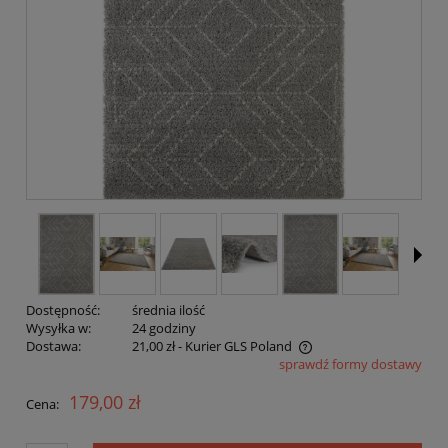
Dostępność:
średnia ilość
Wysyłka w:
24 godziny
Dostawa:
21,00 zł
- Kurier GLS Poland
sprawdź formy dostawy
Cena nie zawiera ewentualnych kosztów płatności
179,00 zł
Cena: