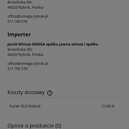
Brzezińska 50c
44203 Rybnik, Polska
office@omega.rybnik.pl
511 760 570
Importer
Jacek Witosz OMEGA spółka jawna witosz i spółka
Brzezińska 50c
44203 Rybnik, Polska
office@omega.rybnik.pl
511 760 570
Koszty dostawy
Cena nie zawiera ewentualnych kosztów płatności
Kurier GLS Poland
21,00 zł
Opinie o produkcie (0)