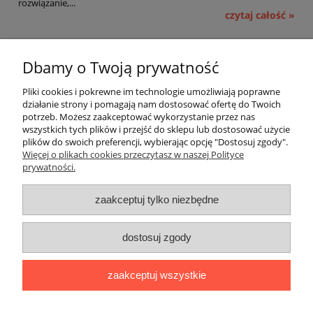
rozwiązanie,...
czytaj całość »
Pomoc
Dbamy o Twoją prywatność
Moje konto
Pliki cookies i pokrewne im technologie umożliwiają poprawne
działanie strony i pomagają nam dostosować ofertę do Twoich
potrzeb. Możesz zaakceptować wykorzystanie przez nas
Płatności i dostawa
wszystkich tych plików i przejść do sklepu lub dostosować użycie
plików do swoich preferencji, wybierając opcję "Dostosuj zgody".
Informacje
Więcej o plikach cookies przeczytasz w naszej Polityce
prywatności.
O nas
zaakceptuj tylko niezbędne
OMEGA Spółka Jawna
dostosuj zgody
Witosz i Spółka
44-203 Rybnik ul. Brzezińska 50c
zaakceptuj wszystkie
telefon:
511760570
Facebook
https://www.facebook.com/marcinszymalaomega/