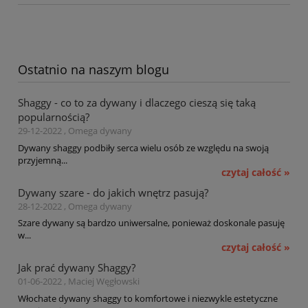
Ostatnio na naszym blogu
Shaggy - co to za dywany i dlaczego cieszą się taką
popularnością?
29-12-2022 , Omega dywany
Dywany shaggy podbiły serca wielu osób ze względu na swoją
przyjemną...
czytaj całość »
Dywany szare - do jakich wnętrz pasują?
28-12-2022 , Omega dywany
Szare dywany są bardzo uniwersalne, ponieważ doskonale pasuję
w...
czytaj całość »
Jak prać dywany Shaggy?
01-06-2022 , Maciej Węgłowski
Włochate dywany shaggy to komfortowe i niezwykle estetyczne