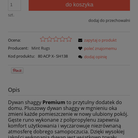
do koszyka
szt.
dodaj do przechowalni
Ocena:
zapytaj o produkt
Producent:
Mint Rugs
poleć znajomemu
Kod produktu:
80 ACP X- SH138
dodaj opinię
Opis
Dywan shaggy
Premium
to przytulny dodatek do
domu. Pluszowy dywan shaggy w mgnieniu oka
zmieni każde pomieszczenie w nowy ulubiony pokój.
Gęste runo wykonane z polipropylenu zapewnia
komfort użytkowania i wyczarowuje niezrównaną
atmosferę dobrego samopoczucia. Dzięki wysokiej
jakości wykonania dywan jest wyjątkowo trwały,