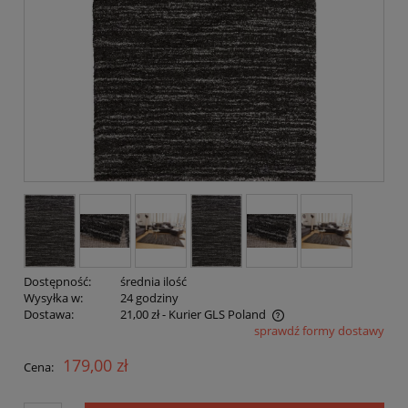
Dostępność:
średnia ilość
Wysyłka w:
24 godziny
Dostawa:
21,00 zł
- Kurier GLS Poland
sprawdź formy dostawy
Cena nie zawiera ewentualnych kosztów płatności
179,00 zł
Cena: