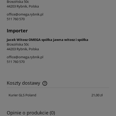
Brzezińska 50c
44203 Rybnik, Polska
office@omega.rybnik.pl
511 760 570
Importer
Jacek Witosz OMEGA spółka jawna witosz i spółka
Brzezińska 50c
44203 Rybnik, Polska
office@omega.rybnik.pl
511 760 570
Koszty dostawy
Cena nie zawiera ewentualnych kosztów płatności
Kurier GLS Poland
21,00 zł
Opinie o produkcie (0)