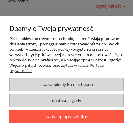
rozwiązanie,...
czytaj całość »
Pomoc
Dbamy o Twoją prywatność
Moje konto
Pliki cookies i pokrewne im technologie umożliwiają poprawne
działanie strony i pomagają nam dostosować ofertę do Twoich
potrzeb. Możesz zaakceptować wykorzystanie przez nas
Płatności i dostawa
wszystkich tych plików i przejść do sklepu lub dostosować użycie
plików do swoich preferencji, wybierając opcję "Dostosuj zgody".
Informacje
Więcej o plikach cookies przeczytasz w naszej Polityce
prywatności.
O nas
zaakceptuj tylko niezbędne
OMEGA Spółka Jawna
dostosuj zgody
Witosz i Spółka
44-203 Rybnik ul. Brzezińska 50c
zaakceptuj wszystkie
telefon:
511760570
Facebook
https://www.facebook.com/marcinszymalaomega/