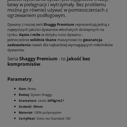
łatwy w pielęgnacji i wytrzymały. Bez problemu
można go również używać w pomieszczeniach z
ogrzewaniem podłogowym.
Dywany z naszej serii
Shaggy Premium
reprezentują jedną z
najwyższych jakości dywanów włochatych dostepnych na
rynku.
Gęste i miłe
w dotyku runo dywanu -
jednocześnie
solidnie tkane
maszynowo to
gwarancja
zadowolenia
nawet dla najbardziej wymagających miłośników
dywanów.
Seria
Shaggy Premium
- to
jakość bez
kompromisów
.
Parametry
:
Stan
: Nowy
Rodzaj
: Dywan Shaggy
Gramatura
: około
2470g/m2 !
Grubość: 35mm
Materiał
: 100% polipropylen
Certyfikat
: Oeko-tex Standard 100