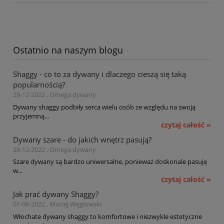
Ostatnio na naszym blogu
Shaggy - co to za dywany i dlaczego cieszą się taką
popularnością?
29-12-2022 , Omega dywany
Dywany shaggy podbiły serca wielu osób ze względu na swoją
przyjemną...
czytaj całość »
Dywany szare - do jakich wnętrz pasują?
28-12-2022 , Omega dywany
Szare dywany są bardzo uniwersalne, ponieważ doskonale pasuję
w...
czytaj całość »
Jak prać dywany Shaggy?
01-06-2022 , Maciej Węgłowski
Włochate dywany shaggy to komfortowe i niezwykle estetyczne