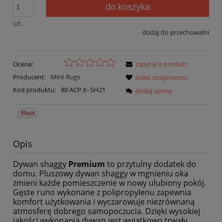
do koszyka
szt.
dodaj do przechowalni
Ocena:
zapytaj o produkt
Producent:
Mint Rugs
poleć znajomemu
Kod produktu:
80 ACP X- SH21
dodaj opinię
Opis
Dywan shaggy
Premium
to przytulny dodatek do
domu. Pluszowy dywan shaggy w mgnieniu oka
zmieni każde pomieszczenie w nowy ulubiony pokój.
Gęste runo wykonane z polipropylenu zapewnia
komfort użytkowania i wyczarowuje niezrównaną
atmosferę dobrego samopoczucia. Dzięki wysokiej
jakości wykonania dywan jest wyjątkowo trwały,