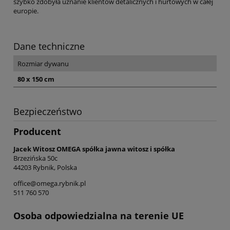
szybko zdobyła uznanie klientów detalicznych i hurtowych w całej
europie.
Dane techniczne
Rozmiar dywanu
80 x 150 cm
Bezpieczeństwo
Producent
Jacek Witosz OMEGA spółka jawna witosz i spółka
Brzezińska 50c
44203 Rybnik, Polska
office@omega.rybnik.pl
511 760 570
Osoba odpowiedzialna na terenie UE