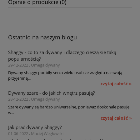
Opinie o produkcie (0)
Ostatnio na naszym blogu
Shaggy - co to za dywany i dlaczego cieszą się taką
popularnością?
29-12-2022 , Omega dywany
Dywany shaggy podbiły serca wielu osób ze względu na swoją
przyjemną...
czytaj całość »
Dywany szare - do jakich wnętrz pasują?
28-12-2022 , Omega dywany
Szare dywany są bardzo uniwersalne, ponieważ doskonale pasuję
w...
czytaj całość »
Jak prać dywany Shaggy?
01-06-2022 , Maciej Węgłowski