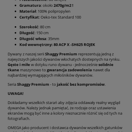
Gramatura
: około
2470g/m2 !
Materiał
: 100% polipropylen
Certyfikat
: Oeko-tex Standard 100
Szerokość
: 80 cm
Długość
: 150 cm
Długość włosa
: 35mm
Kod wewnętrzny: 80 ACP X -SH625 ROJEK
Dywany z naszej serii
Shaggy Premium
reprezentują jedną z
najwyższych jakości dywanów włochatych dostepnych na rynku.
Gęste i miłe
w dotyku runo dywanu - jednocześnie
solidnie
tkane
maszynowo to
gwarancja zadowolenia
nawet dla
najbardziej wymagających miłośników dywanów.
Seria
Shaggy Premium
- to
jakość bez kompromisów
.
UWAGA!
Dokładamy wszelkich starań aby zdjęcia oddawały realny wygląd
dywanów. Należy jednak pamiętać, że rodzaje oraz ustawienia
ekranów mogą być inne a kolory nieznacznie różnić się od tych na
fotografiach.
OMEGA jako producent i dostawca dywanów wszelkich gatunków