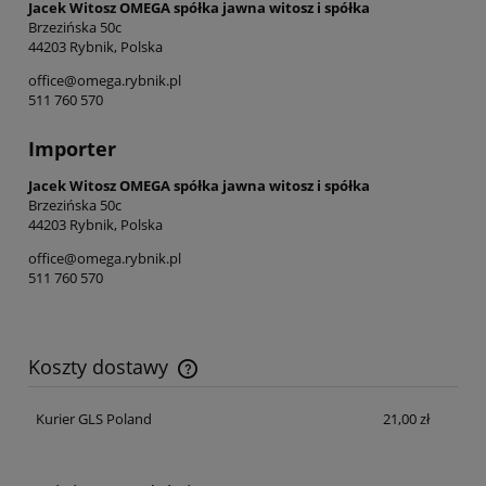
Jacek Witosz OMEGA spółka jawna witosz i spółka
Brzezińska 50c
44203 Rybnik, Polska
office@omega.rybnik.pl
511 760 570
Importer
Jacek Witosz OMEGA spółka jawna witosz i spółka
Brzezińska 50c
44203 Rybnik, Polska
office@omega.rybnik.pl
511 760 570
Koszty dostawy
Cena nie zawiera ewentualnych kosztów płatności
Kurier GLS Poland
21,00 zł