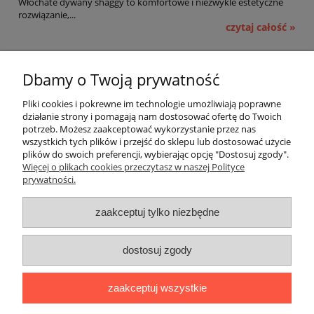
Włochate dywany shaggy to komfortowe i niezwykle estetyczne
rozwiązanie,...
czytaj całość »
Pomoc
Dbamy o Twoją prywatność
Moje konto
Pliki cookies i pokrewne im technologie umożliwiają poprawne
działanie strony i pomagają nam dostosować ofertę do Twoich
potrzeb. Możesz zaakceptować wykorzystanie przez nas
Płatności i dostawa
wszystkich tych plików i przejść do sklepu lub dostosować użycie
plików do swoich preferencji, wybierając opcję "Dostosuj zgody".
Informacje
Więcej o plikach cookies przeczytasz w naszej Polityce
prywatności.
O nas
zaakceptuj tylko niezbędne
OMEGA Spółka Jawna
dostosuj zgody
Witosz i Spółka
44-203 Rybnik ul. Brzezińska 50c
zaakceptuj wszystkie
telefon:
511760570
Facebook