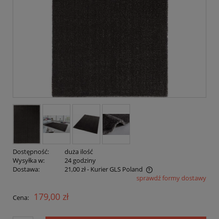
Dostępność:
duża ilość
Wysyłka w:
24 godziny
Dostawa:
21,00 zł
- Kurier GLS Poland
sprawdź formy dostawy
Cena nie zawiera ewentualnych kosztów płatności
179,00 zł
Cena: