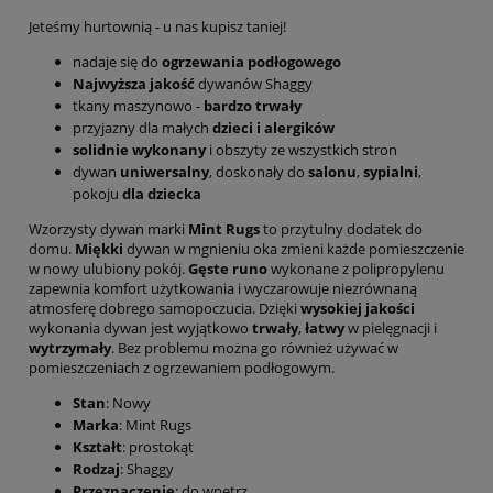
Jeteśmy hurtownią - u nas kupisz taniej!
nadaje się do
ogrzewania podłogowego
Najwyższa jakość
dywanów Shaggy
tkany maszynowo -
bardzo trwały
przyjazny dla małych
dzieci i alergików
solidnie wykonany
i obszyty ze wszystkich stron
dywan
uniwersalny
, doskonały do
salonu
,
sypialni
,
pokoju
dla dziecka
Wzorzysty dywan marki
Mint Rugs
to przytulny dodatek do
domu.
Miękki
dywan w mgnieniu oka zmieni każde pomieszczenie
w nowy ulubiony pokój.
Gęste runo
wykonane z polipropylenu
zapewnia komfort użytkowania i wyczarowuje niezrównaną
atmosferę dobrego samopoczucia. Dzięki
wysokiej jakości
wykonania dywan jest wyjątkowo
trwały
,
łatwy
w pielęgnacji i
wytrzymały
. Bez problemu można go również używać w
pomieszczeniach z ogrzewaniem podłogowym.
Stan
: Nowy
Marka
: Mint Rugs
Kształt
: prostokąt
Rodzaj
: Shaggy
Przeznaczenie
: do wnętrz