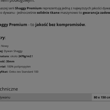
niem podłogowym.
aszej serii
Shaggy Premium
reprezentują jedną z najwyższych jakości dy
o dywanu - jednocześnie
solidnie tkane
maszynowo to
gwarancja zadow
aggy Premium
- to
jakość bez kompromisów
.
try
:
: Nowy
aj
: Dywan Shaggy
matura
: około
2470g/m2 !
bość: 35mm
riał
: 100% polipropylen
yfikat
: Oeko-tex Standard 100
chniczne
dywanu
80 x 150 c