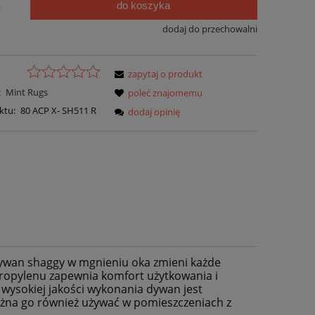
do koszyka
.
dodaj do przechowalni
zapytaj o produkt
:
Mint Rugs
poleć znajomemu
ktu:
80 ACP X- SH511 R
dodaj opinię
ywan shaggy w mgnieniu oka zmieni każde
ropylenu zapewnia komfort użytkowania i
ysokiej jakości wykonania dywan jest
można go również używać w pomieszczeniach z