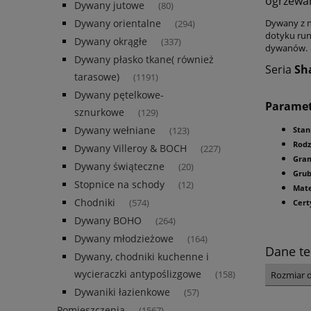
ogrzewa
Dywany jutowe
(80)
Dywany z n
Dywany orientalne
(294)
dotyku run
Dywany okrągłe
(337)
dywanów.
Dywany płasko tkane( również
Seria
Sh
tarasowe)
(1191)
Dywany pętelkowe-
Parame
sznurkowe
(129)
Dywany wełniane
Stan
(123)
Rodz
Dywany Villeroy & BOCH
(227)
Gra
Dywany świąteczne
(20)
Gru
Stopnice na schody
(12)
Mate
Chodniki
(574)
Cert
Dywany BOHO
(264)
Dywany młodzieżowe
(164)
Dane te
Dywany, chodniki kuchenne i
wycieraczki antypoślizgowe
Rozmiar 
(158)
Dywaniki łazienkowe
(57)
Pomieszczenia
(1567)