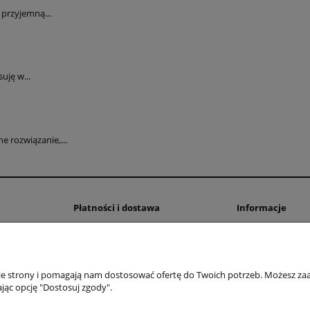
przyjemną...
uję w...
 rozwiązanie,...
Płatności i dostawa
Informacje
Formy płatności
Polityka prywatno
Czas i koszty dostawy
Ustawienia plików
Czas realizacji zamówienia
nie strony i pomagają nam dostosować ofertę do Twoich potrzeb. Możesz zaa
jąc opcję "Dostosuj zgody".
OMEGA Spółka Jawna