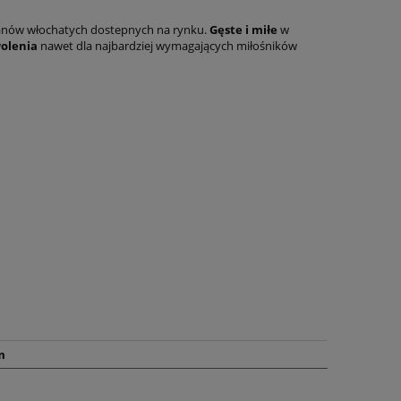
wanów włochatych dostepnych na rynku.
Gęste i miłe
w
olenia
nawet dla najbardziej wymagających miłośników
m