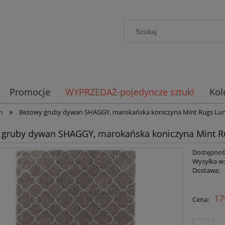
Promocje
WYPRZEDAŻ-pojedyncze sztuki
Kol
»
m
Beżowy gruby dywan SHAGGY, marokańska koniczyna Mint Rugs Lu
 gruby dywan SHAGGY, marokańska koniczyna Mint 
Dostępnoś
Wysyłka w
Dostawa:
Cena n
17
Cena:
płatno