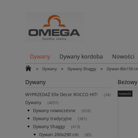
Dywany
Dywany kordoba
Nowości
»
»
»
Dywany
Dywany Shaggy
Dywan 80x150 c
Dywany
Beżowy
nowość
WYPRZEDAŻ Elle Decor ROCCO HIT!
(34)
Dywany
(4031)
Dywany nowoczesne
(633)
Dywany tradycyjne
(381)
Dywany Shaggy
(413)
Dywan 200x290 cm
(85)