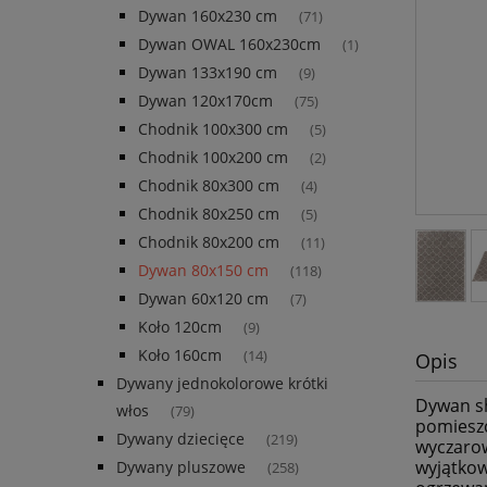
Dywan 160x230 cm
(71)
Dywan OWAL 160x230cm
(1)
Dywan 133x190 cm
(9)
Dywan 120x170cm
(75)
Chodnik 100x300 cm
(5)
Chodnik 100x200 cm
(2)
Chodnik 80x300 cm
(4)
Chodnik 80x250 cm
(5)
Chodnik 80x200 cm
(11)
Dywan 80x150 cm
(118)
Dywan 60x120 cm
(7)
Koło 120cm
(9)
Koło 160cm
(14)
Opis
Dywany jednokolorowe krótki
Dywan s
włos
(79)
pomieszc
Dywany dziecięce
(219)
wyczarow
wyjątkow
Dywany pluszowe
(258)