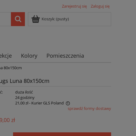
Zarejestruj się
Zaloguj się
Koszyk:
(pusty)
ekcje
Kolory
Pomieszczenia
na 80x150cm
Rugs Luna 80x150cm
ć:
duża ilość
:
24 godziny
21,00 zł
- Kurier GLS Poland
sprawdź formy dostawy
ie zawiera ewentualnych kosztów
9,00 zł
ści