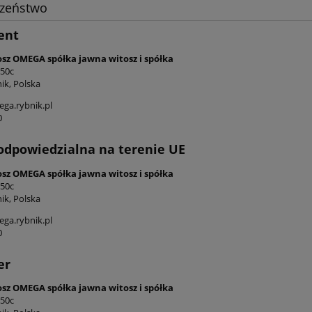
czeństwo
ent
osz OMEGA spółka jawna witosz i spółka
 50c
ik, Polska
ga.rybnik.pl
0
odpowiedzialna na terenie UE
osz OMEGA spółka jawna witosz i spółka
 50c
ik, Polska
ga.rybnik.pl
0
er
osz OMEGA spółka jawna witosz i spółka
 50c