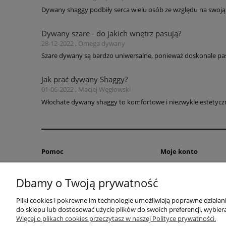
Dywany shaggy podbiły serca wielu osób ze względu na swoją 
Dywany szare - do jakich wnętrz pasują?
28-12-2022 , Omega dywany
Szare dywany są bardzo uniwersalne, ponieważ doskonale pas
Jak prać dywany Shaggy?
01-06-2022 , Maciej Węgłowski
Włochate dywany shaggy to komfortowe i niezwykle estetyczne
Pomoc
Moje konto
Zwroty i reklamacje
Twoje zamówienia
Dbamy o Twoją prywatność
Pytania i odpowiedzi
Ustawienia konta
Regulamin
Przechowalnia
Pliki cookies i pokrewne im technologie umożliwiają poprawne działa
do sklepu lub dostosować użycie plików do swoich preferencji, wybiera
Więcej o plikach cookies przeczytasz w naszej Polityce prywatności.