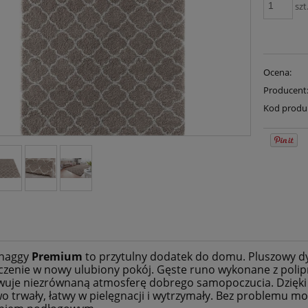
szt
Ocena:
Producent
Kod produ
haggy
Premium
to przytulny dodatek do domu. Pluszowy d
zenie w nowy ulubiony pokój. Gęste runo wykonane z polip
uje niezrównaną atmosferę dobrego samopoczucia. Dzięki w
o trwały, łatwy w pielęgnacji i wytrzymały. Bez problemu 