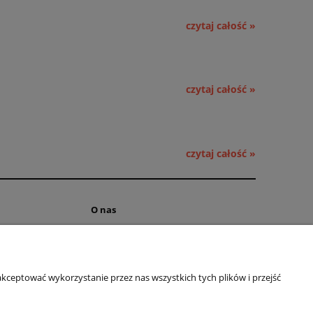
czytaj całość »
czytaj całość »
czytaj całość »
O nas
ści
Kontakt i dane firmy
 cookies
Obsługa hurtowa
kceptować wykorzystanie przez nas wszystkich tych plików i przejść