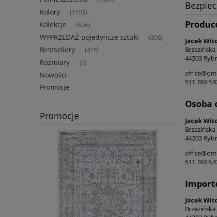
Bezpie
Kolory
(1193)
Produc
Kolekcje
(626)
WYPRZEDAŻ-pojedyncze sztuki
(396)
Jacek Wit
Bestsellery
Brzezińska
(415)
44203 Rybn
Rozmiary
(0)
office@ome
Nowości
511 760 57
Promocje
Osoba 
Promocje
Jacek Wit
Brzezińska
44203 Rybn
office@ome
511 760 57
Import
Jacek Wit
Brzezińska