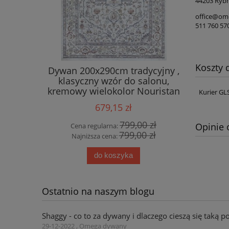
44203 Rybn
office@ome
511 760 57
Koszty
ty HANSE
Dywan 200x290cm tradycyjny ,
Dywan 
00cm w
klasyczny wzór do salonu,
błękitn
wzorem
kremowy wielokolor Nouristan
Kurier GL
any
Daman
679,15 zł
0 zł
799,00 zł
Opinie 
Cena regularna:
Cena
0 zł
799,00 zł
Najniższa cena:
Najn
do koszyka
Ostatnio na naszym blogu
Shaggy - co to za dywany i dlaczego cieszą się taką p
29-12-2022 , Omega dywany