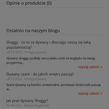
Opinie o produkcie (0)
Ostatnio na naszym blogu
Shaggy - co to za dywany i dlaczego cieszą się taką
popularnością?
29-12-2022 , Omega dywany
Dywany shaggy podbiły serca wielu osób ze względu na swoją
przyjemną...
czytaj całość »
Dywany szare - do jakich wnętrz pasują?
28-12-2022 , Omega dywany
Szare dywany są bardzo uniwersalne, ponieważ doskonale pasuję
w...
czytaj całość »
Jak prać dywany Shaggy?
01-06-2022 , Maciej Węgłowski