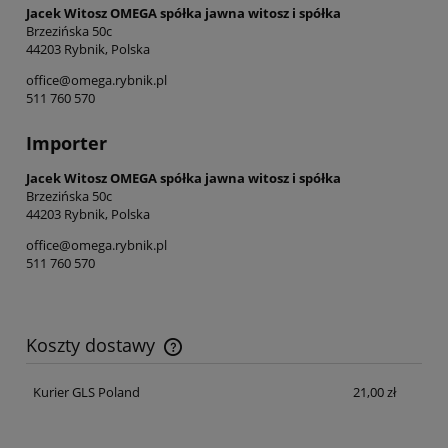
Jacek Witosz OMEGA spółka jawna witosz i spółka
Brzezińska 50c
44203 Rybnik, Polska
office@omega.rybnik.pl
511 760 570
Importer
Jacek Witosz OMEGA spółka jawna witosz i spółka
Brzezińska 50c
44203 Rybnik, Polska
office@omega.rybnik.pl
511 760 570
Koszty dostawy
Cena nie zawiera ewentualnych kosztów płatności
Kurier GLS Poland
21,00 zł