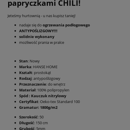
papryczkami CHILI!
Jeteśmy hurtownią - u nas kupisz taniej!
nadaje się do
ogrzewania podłogowego
ANTYPOŚLIZGOWY!!!
solidnie wykonany
możliwość prania w pralce
Stan
: Nowy
Marka
: HANSE HOME
Kształt
: prostokąt
Rodzaj
: antypoślizgowy
Przeznaczenie
: do wnętrz
Materiał
: 100% polipropylen
Spód : Kauczuk nitrylowy
Certyfikat
: Oeko-tex Standard 100
Gramatur: 1800g/m2
Szerokość
: 50
Długość
: 150 cm
Grubość
: 5mm