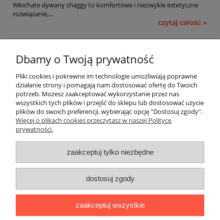
Włochate dywany shaggy to komfortowe i niezwykle estetyczne
rozwiązanie,...
czytaj całość »
Pomoc
Dbamy o Twoją prywatność
Moje konto
Pliki cookies i pokrewne im technologie umożliwiają poprawne
działanie strony i pomagają nam dostosować ofertę do Twoich
potrzeb. Możesz zaakceptować wykorzystanie przez nas
Płatności i dostawa
wszystkich tych plików i przejść do sklepu lub dostosować użycie
plików do swoich preferencji, wybierając opcję "Dostosuj zgody".
Informacje
Więcej o plikach cookies przeczytasz w naszej Polityce
prywatności.
O nas
zaakceptuj tylko niezbędne
OMEGA Spółka Jawna
dostosuj zgody
Witosz i Spółka
44-203 Rybnik ul. Brzezińska 50c
zaakceptuj wszystkie
telefon:
511760570
Facebook