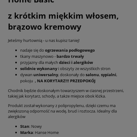
z krótkim miękkim włosem,
brązowo kremowy
Jeteśmy hurtownią - u nas kupisz taniej!
nadaje się do
ogrzewania podłogowego
tkany maszynowo -
bardzo trwały
przyjazny dla małych
dzieci i alergików
solidnie wykonany
i obszyty ze wszystkich stron
dywan
uniwersalny
, doskonały do
salonu
,
sypialni
,
pokoju
, NA KORYTARZ!!! PRZEDPOKÓJ
Chodnik będzie doskonałym towarzyszem w ciasnej przestrzeni,
takiej jak korytarz, schody, a także miejsce obok łóżka.
Produkt został wykonany z polipropylenu, dzięki czemu ma
zwiększoną odporność na wodę, brud i roztocza. Idealny dla
alergików
Stan
: Nowy
Marka
: Hanse Home