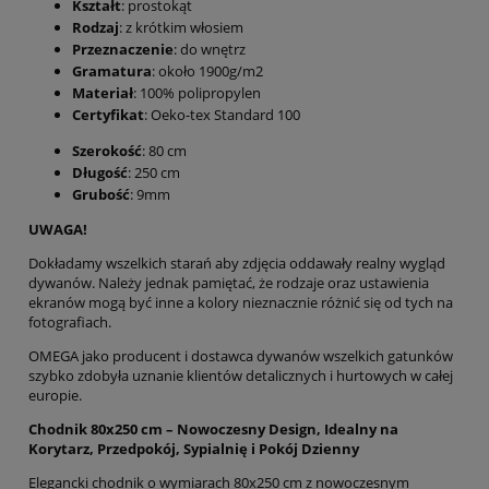
Kształt
: prostokąt
Rodzaj
: z krótkim włosiem
Przeznaczenie
: do wnętrz
Gramatura
: około 1900g/m2
Materiał
: 100% polipropylen
Certyfikat
: Oeko-tex Standard 100
Szerokość
: 80 cm
Długość
: 250 cm
Grubość
: 9mm
UWAGA!
Dokładamy wszelkich starań aby zdjęcia oddawały realny wygląd
dywanów. Należy jednak pamiętać, że rodzaje oraz ustawienia
ekranów mogą być inne a kolory nieznacznie różnić się od tych na
fotografiach.
OMEGA jako producent i dostawca dywanów wszelkich gatunków
szybko zdobyła uznanie klientów detalicznych i hurtowych w całej
europie.
Chodnik 80x250 cm – Nowoczesny Design, Idealny na
Korytarz, Przedpokój, Sypialnię i Pokój Dzienny
Elegancki chodnik o wymiarach 80x250 cm z nowoczesnym