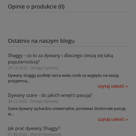
Opinie o produkcie (0)
Ostatnio na naszym blogu
Shaggy - co to za dywany i dlaczego cieszą się taką
popularnością?
29-12-2022 , Omega dywany
Dywany shaggy podbiły serca wielu osób ze względu na swoją
przyjemną...
czytaj całość »
Dywany szare - do jakich wnętrz pasują?
28-12-2022 , Omega dywany
Szare dywany są bardzo uniwersalne, ponieważ doskonale pasuję
w...
czytaj całość »
Jak prać dywany Shaggy?
01-06-2022 , Maciej Węgłowski