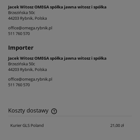
Jacek Witosz OMEGA spółka jawna witosz i spółka
Brzezińska 50c
44203 Rybnik, Polska
office@omega.rybnik.pl
511 760 570
Importer
Jacek Witosz OMEGA spółka jawna witosz i spółka
Brzezińska 50c
44203 Rybnik, Polska
office@omega.rybnik.pl
511 760 570
Koszty dostawy
Cena nie zawiera ewentualnych kosztów płatności
Kurier GLS Poland
21,00 zł