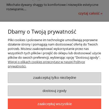
Włochate dywany shaggy to komfortowe i niezwykle estetyczne
rozwiązanie,...
czytaj całość »
Pomoc
Dbamy o Twoją prywatność
Moje konto
Pliki cookies i pokrewne im technologie umożliwiają poprawne
działanie strony i pomagają nam dostosować ofertę do Twoich
potrzeb. Możesz zaakceptować wykorzystanie przez nas
Płatności i dostawa
wszystkich tych plików i przejść do sklepu lub dostosować użycie
plików do swoich preferencji, wybierając opcję "Dostosuj zgody".
Informacje
Więcej o plikach cookies przeczytasz w naszej Polityce
prywatności.
O nas
zaakceptuj tylko niezbędne
OMEGA Spółka Jawna
dostosuj zgody
Witosz i Spółka
44-203 Rybnik ul. Brzezińska 50c
zaakceptuj wszystkie
telefon:
511760570