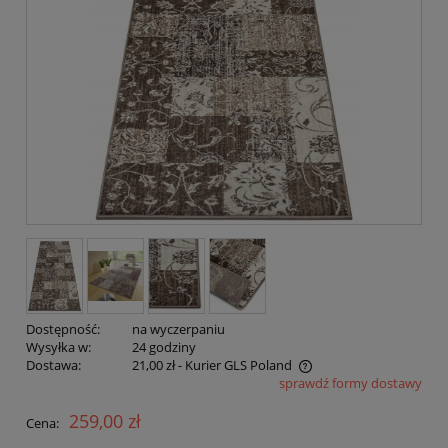
Dostępność:
na wyczerpaniu
Wysyłka w:
24 godziny
Dostawa:
21,00 zł
- Kurier GLS Poland
sprawdź formy dostawy
Cena nie zawiera ewentualnych kosztów płatności
259,00 zł
Cena: