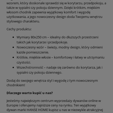
wzorem, który doskonale sprawdzi się w korytarzu, przedpokoju, a
także w sypialni czy pokoju dziennym. Dzięki krótkim, miękkim
włosom chodnik zapewnia wyjątkowy komfort i wygodę
użytkowania, a jego nowoczesny design doda Twojemu wnętrzu
stylowego charakteru.
Cechy produktu:
Wymiary 80x250 cm – idealny do dłuższych przestrzeni
takich jak korytarze i przedpokoje.
Nowoczesny wzór – świeży, modny design, który odmieni
każde pomieszczenie.
Krótkie, miękkie włosie – komfortowy i łatwy w utrzymaniu
czystości.
Wszechstronność – nadaje się zarówno do korytarza, jak i
sypialni czy pokoju dziennego.
Dodaj do swojego wnętrza styl i wygodę z tym nowoczesnym
chodnikiem!
Dlaczego warto kupić u nas?
Jesteśmy największym centrum wyprzedaży dywanów online w
Europie i oferujemy najniższe ceny na rynku. Ten wyjątkowy
dywan marki HANSE HOME kupisz u nas w niezwykle atrakcyjnej