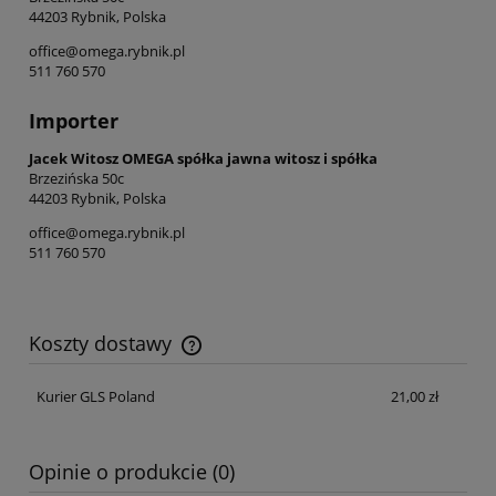
44203 Rybnik, Polska
office@omega.rybnik.pl
511 760 570
Importer
Jacek Witosz OMEGA spółka jawna witosz i spółka
Brzezińska 50c
44203 Rybnik, Polska
office@omega.rybnik.pl
511 760 570
Koszty dostawy
Cena nie zawiera ewentualnych kosztów płatności
Kurier GLS Poland
21,00 zł
Opinie o produkcie (0)