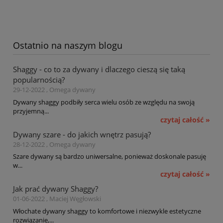
Ostatnio na naszym blogu
Shaggy - co to za dywany i dlaczego cieszą się taką
popularnością?
29-12-2022 , Omega dywany
Dywany shaggy podbiły serca wielu osób ze względu na swoją
przyjemną...
czytaj całość »
Dywany szare - do jakich wnętrz pasują?
28-12-2022 , Omega dywany
Szare dywany są bardzo uniwersalne, ponieważ doskonale pasuję
w...
czytaj całość »
Jak prać dywany Shaggy?
01-06-2022 , Maciej Węgłowski
Włochate dywany shaggy to komfortowe i niezwykle estetyczne
rozwiązanie,...