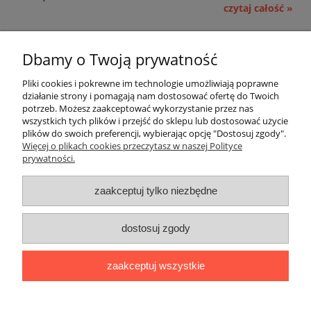
czytaj całość »
Pomoc
Dbamy o Twoją prywatność
Moje konto
Pliki cookies i pokrewne im technologie umożliwiają poprawne
działanie strony i pomagają nam dostosować ofertę do Twoich
potrzeb. Możesz zaakceptować wykorzystanie przez nas
Płatności i dostawa
wszystkich tych plików i przejść do sklepu lub dostosować użycie
plików do swoich preferencji, wybierając opcję "Dostosuj zgody".
Informacje
Więcej o plikach cookies przeczytasz w naszej Polityce
prywatności.
O nas
zaakceptuj tylko niezbędne
OMEGA Spółka Jawna
dostosuj zgody
Witosz i Spółka
44-203 Rybnik ul. Brzezińska 50c
zaakceptuj wszystkie
telefon:
511760570
Facebook
https://www.facebook.com/marcinszymalaomega/