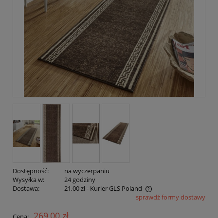
Dostępność:
na wyczerpaniu
Wysyłka w:
24 godziny
Dostawa:
21,00 zł
- Kurier GLS Poland
sprawdź formy dostawy
Cena nie zawiera ewentualnych kosztów płatności
269,00 zł
Cena: