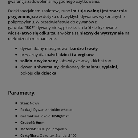
gwarancja zadowolenia i wygodnego użytkowania.
Dzięki specjalnemu splotowi, runo
imituje wełnę
i jest
znacznie
przyjemniejsze
w dotyku od zwykłych dywanów wykonanych z
polipropylenu. W przeciwieństwie do dywanów z
gatunku
"BCF"
dywany nie są płaskie, ich krótkie fryzowane
włosie
łatwo się odkurza
, a włókna są
niezwykle wytrzymałe
na
uszkodzenia mechaniczne.
dywan tkany maszynowo -
bardzo trwały
przyjazny dla małych
dzieci i alergików
solidnie wykonany
i obszyty ze wszystkich stron
dywan
uniwersalny
, doskonały do
salonu
,
sypialni
,
pokoju
dla dziecka
Parametry
:
Stan
: Nowy
Rodzaj
: Dywan z krótkim włosem
Gramatura
: około
1850g/m2 !
Grubość: 9mm
Materiał
: 100% polipropylen
Certyfikat
: Oeko-tex Standard 100