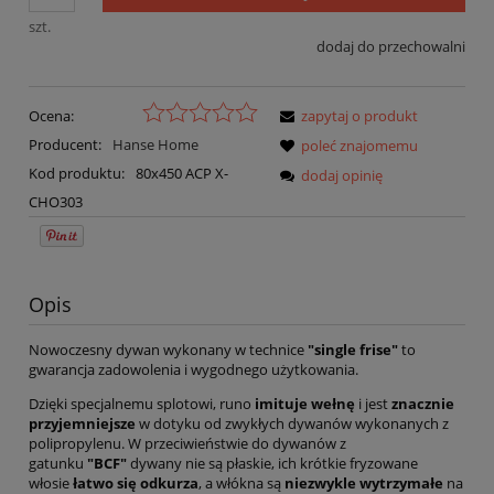
szt.
dodaj do przechowalni
Ocena:
zapytaj o produkt
Producent:
Hanse Home
poleć znajomemu
Kod produktu:
80x450 ACP X-
dodaj opinię
CHO303
Opis
Nowoczesny dywan wykonany w technice
"single frise"
to
gwarancja zadowolenia i wygodnego użytkowania.
Dzięki specjalnemu splotowi, runo
imituje wełnę
i jest
znacznie
przyjemniejsze
w dotyku od zwykłych dywanów wykonanych z
polipropylenu. W przeciwieństwie do dywanów z
gatunku
"BCF"
dywany nie są płaskie, ich krótkie fryzowane
włosie
łatwo się odkurza
, a włókna są
niezwykle wytrzymałe
na