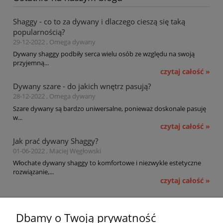
Shaggy - co to za dywany i dlaczego cieszą się taką
popularnością?
29-12-2022 , Omega dywany
Dywany shaggy podbiły serca wielu osób ze względu na swoją
przyjemną...
czytaj całość »
Dywany szare - do jakich wnętrz pasują?
28-12-2022 , Omega dywany
Szare dywany są bardzo uniwersalne, ponieważ doskonale pasuję
w...
czytaj całość »
Jak prać dywany Shaggy?
01-06-2022 , Maciej Węgłowski
Włochate dywany shaggy to komfortowe i niezwykle estetyczne
rozwiązanie,...
czytaj całość »
Pomoc
Dbamy o Twoją prywatność