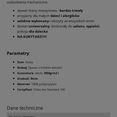
uszkodzenia mechaniczne.
dywan tkany maszynowo -
bardzo trwały
przyjazny dla małych
dzieci i alergików
solidnie wykonany
i obszyty ze wszystkich stron
dywan
uniwersalny
, doskonały do
salonu
,
sypialni
,
pokoju
dla dziecka
NA KORYTARZ!!!!!
Parametry
:
Stan
: Nowy
Rodzaj
: Dywan z krótkim włosem
Gramatura
: około
1850g/m2 !
Grubość: 9mm
Materiał
: 100% polipropylen
Certyfikat
: Oeko-tex Standard 100
Dane techniczne
Rozmiar dywanu