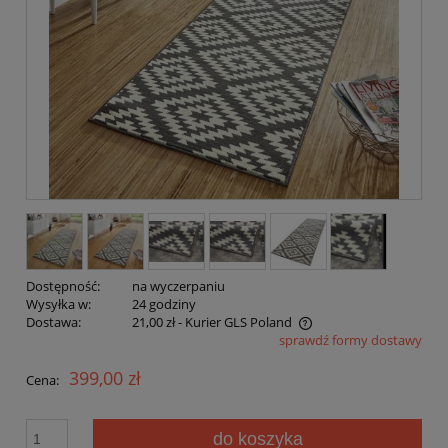
Dostępność:
na wyczerpaniu
Wysyłka w:
24 godziny
Dostawa:
21,00 zł
- Kurier GLS Poland
sprawdź formy dostawy
Cena nie zawiera ewentualnych kosztów płatności
399,00 zł
Cena:
do koszyka