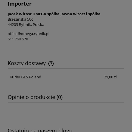
Importer
Jacek Witosz OMEGA spółka jawna witosz i spółka
Brzezińska 50c
44203 Rybnik, Polska
office@omega.rybnik.pl
511 760 570
Koszty dostawy
Cena nie zawiera ewentualnych kosztów płatności
Kurier GLS Poland
21,00 zł
Opinie o produkcie (0)
Ostatnio na naszym blogu