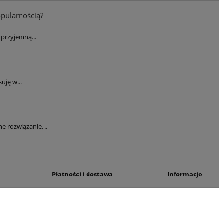
opularnością?
przyjemną...
uję w...
 rozwiązanie,...
Płatności i dostawa
Informacje
Formy płatności
Polityka prywatno
Czas i koszty dostawy
Ustawienia plików
Czas realizacji zamówienia