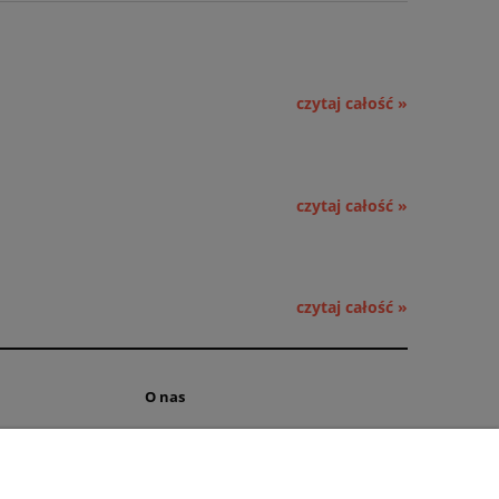
czytaj całość »
czytaj całość »
czytaj całość »
O nas
ści
Kontakt i dane firmy
 cookies
Obsługa hurtowa