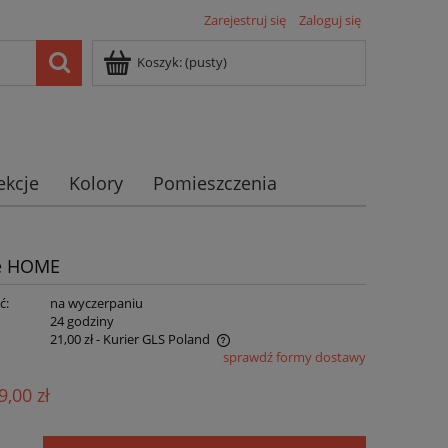
Zarejestruj się
Zaloguj się
Koszyk:
(pusty)
ekcje
Kolory
Pomieszczenia
se HOME
ć:
na wyczerpaniu
:
24 godziny
21,00 zł
- Kurier GLS Poland
sprawdź formy dostawy
ie zawiera ewentualnych kosztów
9,00 zł
ści