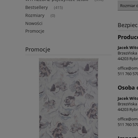
Rozmiar 
Bestsellery
(415)
Rozmiary
(0)
Nowości
Bezpie
Promocje
Produc
Jacek Wit
Promocje
Brzezińska
44203 Rybn
office@ome
511 760 57
Osoba 
Jacek Wit
Brzezińska
44203 Rybn
office@ome
511 760 57