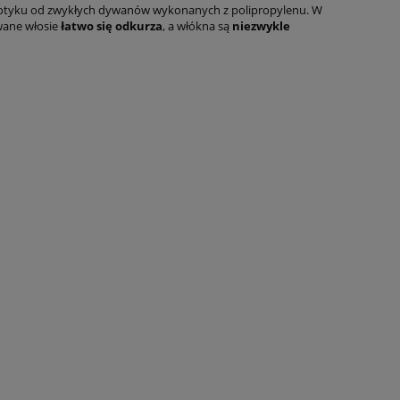
tyku od zwykłych dywanów wykonanych z polipropylenu. W
owane włosie
łatwo się odkurza
, a włókna są
niezwykle