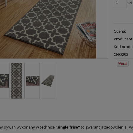
szt
Ocena:
Producent
Kod produ
CHO292
y dywan wykonany w technice
"single frise"
to gwarancja zadowolenia i 