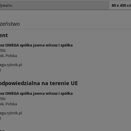
dywanu
80 x 450 c
czeństwo
ent
osz OMEGA spółka jawna witosz i spółka
 50c
ik, Polska
ga.rybnik.pl
0
odpowiedzialna na terenie UE
osz OMEGA spółka jawna witosz i spółka
 50c
ik, Polska
ga.rybnik.pl
0