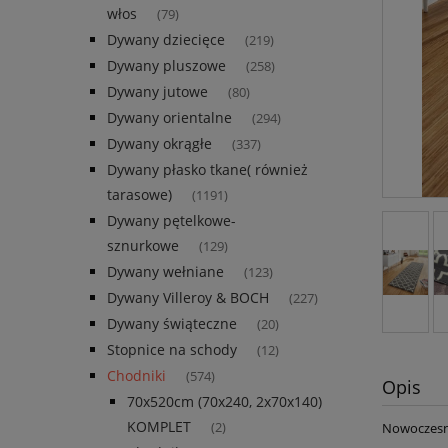
włos
(79)
Dywany dziecięce
(219)
Dywany pluszowe
(258)
Dywany jutowe
(80)
Dywany orientalne
(294)
Dywany okrągłe
(337)
Dywany płasko tkane( również
tarasowe)
(1191)
Dywany pętelkowe-
sznurkowe
(129)
Dywany wełniane
(123)
Dywany Villeroy & BOCH
(227)
Dywany świąteczne
(20)
Stopnice na schody
(12)
Chodniki
(574)
Opis
70x520cm (70x240, 2x70x140)
KOMPLET
Nowoczesn
(2)