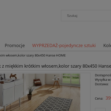
Promocje
WYPRZEDAŻ-pojedyncze sztuki
Kol
tkim włosem,kolor szary 80x450 Hanse HOME
 z miękkim krótkim włosem,kolor szary 80x450 Han
Dostępnoś
Wysyłka w
Dostawa:
Cena n
39
Cena:
płatno