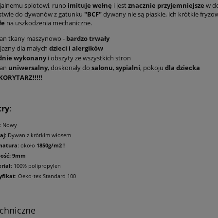
cjalnemu splotowi, runo
imituje wełnę
i jest
znacznie przyjemniejsze
w do
ństwie do dywanów z gatunku
"BCF"
dywany nie są płaskie, ich krótkie fryz
łe
na uszkodzenia mechaniczne.
an tkany maszynowo -
bardzo trwały
jazny dla małych
dzieci i alergików
idnie wykonany
i obszyty ze wszystkich stron
an
uniwersalny
, doskonały do
salonu
,
sypialni
, pokoju
dla dziecka
KORYTARZ!!!!!
try
:
: Nowy
aj
: Dywan z krótkim włosem
matura
: około
1850g/m2 !
bość: 9mm
riał
: 100% polipropylen
yfikat
: Oeko-tex Standard 100
chniczne