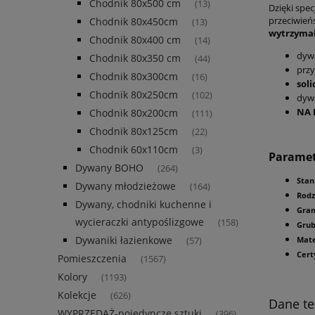
Chodnik 80x500 cm
(13)
Dzięki spe
przeciwie
Chodnik 80x450cm
(13)
wytrzyma
Chodnik 80x400 cm
(14)
dyw
Chodnik 80x350 cm
(44)
przy
Chodnik 80x300cm
(16)
sol
Chodnik 80x250cm
(102)
dyw
NA 
Chodnik 80x200cm
(111)
Chodnik 80x125cm
(22)
Chodnik 60x110cm
(3)
Parame
Dywany BOHO
(264)
Stan
Dywany młodzieżowe
(164)
Rodz
Dywany, chodniki kuchenne i
Gra
wycieraczki antypoślizgowe
(158)
Gru
Dywaniki łazienkowe
Mate
(57)
Cert
Pomieszczenia
(1567)
Kolory
(1193)
Kolekcje
(626)
Dane te
WYPRZEDAŻ-pojedyncze sztuki
(396)