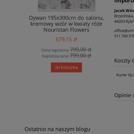
Import
Jacek Wit
Brzezińska
ty HANSE
Dywan 195x300cm do salonu,
Eksklu
44203 Rybn
30cm w
kremowy wzór w kwiaty róże
wiskoz
wzorem
Nouristan Flowers
Bel
office@ome
any
511 760 57
679,15 zł
0 zł
799,00 zł
Cena regularna:
Cena
0 zł
799,00 zł
Najniższa cena:
Najn
Koszty
do koszyka
Kurier GL
Opinie 
Ostatnio na naszym blogu