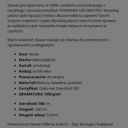
Dywan jest wykonany w 100% z poliestru pochodzącego z
recyklingu i posiada certyfikat STANDARD 100 OEKOTEX. Wysokiej
jakości splot łączący krótkie i dłuższe włókna zapewni Twoim
stopom miękkość i ciepło Wysokiej jakości wykończenie sprawia,
że wykładzina jest niezwykle trwała i łatwa w utrzymaniu w
czystości.
Warto wiedzieć: dywan nadaje się również do pomieszczeń z
ogrzewaniem podłogowym.
Stan
: Nowy
Marka
:Villeroy&Boch
Kształt
: prostokąt
Rodzaj
: krótki włos
Przeznaczenie
: do wnętrz
Materiał
:Wiskoza, bawełna, poliester
Certyfikat
: Oeko-tex Standard 100
GRAMATURA 1350 g/m²
Szerokość:160
cm
Długość
: 230 cm
Długość włosa
: 5,5mm
Nowoczesny Dywan Villeroy & Boch – Styl, Ekologia i Najlepsza