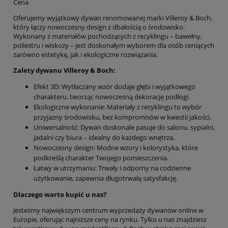
Cena
Oferujemy wyjątkowy dywan renomowanej marki Villeroy & Boch,
który łączy nowoczesny design z dbałością o środowisko.
Wykonany z materiałów pochodzących z recyklingu – bawełny,
poliestru i wiskozy – jest doskonałym wyborem dla osób ceniących
zarówno estetykę, jak i ekologiczne rozwiązania.
Zalety dywanu Villeroy & Boch:
Efekt 3D: Wytłaczany wzór dodaje głębi i wyjątkowego
charakteru, tworząc nowoczesną dekorację podłogi.
Ekologiczne wykonanie: Materiały z recyklingu to wybór
przyjazny środowisku, bez kompromisów w kwestii jakości.
Uniwersalność: Dywan doskonale pasuje do salonu, sypialni,
jadalni czy biura – idealny do każdego wnętrza.
Nowoczesny design: Modne wzory i kolorystyka, które
podkreślą charakter Twojego pomieszczenia.
Łatwy w utrzymaniu: Trwały i odporny na codzienne
użytkowanie, zapewnia długotrwałą satysfakcję.
Dlaczego warto kupić u nas?
Jesteśmy największym centrum wyprzedaży dywanów online w
Europie, oferując najniższe ceny na rynku. Tylko u nas znajdziesz