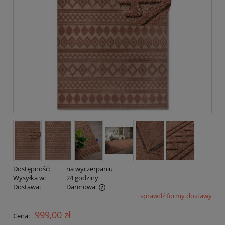
Dostępność:
na wyczerpaniu
Wysyłka w:
24 godziny
Dostawa:
Darmowa
sprawdź formy dostawy
Cena nie zawiera ewentualnych kosztów płatności
999,00 zł
Cena: