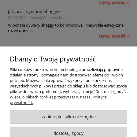
czytaj całość »
Jak prać dywany Shaggy?
01-06-2022 , Maciej Węgłowski
Włochate dywany shaggy to komfortowe i niezwykle estetyczne
rozwiązanie,...
czytaj całość »
Pomoc
Dbamy o Twoją prywatność
Moje konto
Pliki cookies i pokrewne im technologie umożliwiają poprawne
działanie strony i pomagają nam dostosować ofertę do Twoich
potrzeb. Możesz zaakceptować wykorzystanie przez nas
Płatności i dostawa
wszystkich tych plików i przejść do sklepu lub dostosować użycie
plików do swoich preferencji, wybierając opcję "Dostosuj zgody".
Informacje
Więcej o plikach cookies przeczytasz w naszej Polityce
prywatności.
O nas
zaakceptuj tylko niezbędne
OMEGA Spółka Jawna
dostosuj zgody
Witosz i Spółka