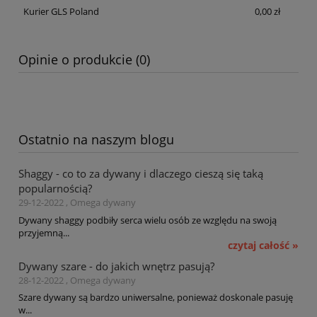
Kurier GLS Poland
0,00 zł
Opinie o produkcie (0)
Ostatnio na naszym blogu
Shaggy - co to za dywany i dlaczego cieszą się taką
popularnością?
29-12-2022 , Omega dywany
Dywany shaggy podbiły serca wielu osób ze względu na swoją
przyjemną...
czytaj całość »
Dywany szare - do jakich wnętrz pasują?
28-12-2022 , Omega dywany
Szare dywany są bardzo uniwersalne, ponieważ doskonale pasuję
w...