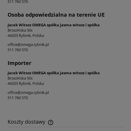
511 760 570
Osoba odpowiedzialna na terenie UE
Jacek Witosz OMEGA spółka jawna witosz i spółka
Brzezińska 50c
44203 Rybnik, Polska
office@omega.rybnik.pl
511 760 570
Importer
Jacek Witosz OMEGA spółka jawna witosz i spółka
Brzezińska 50c
44203 Rybnik, Polska
office@omega.rybnik.pl
511 760 570
Koszty dostawy
Cena nie zawiera ewentualnych kosztów płatności