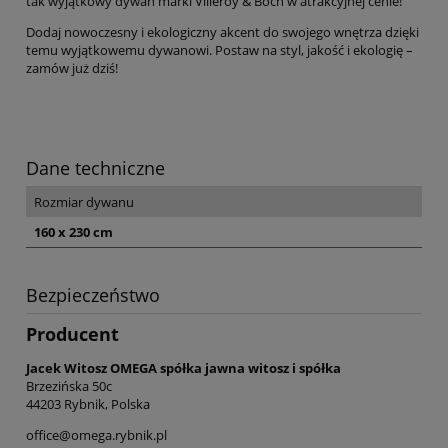
tak wyjątkowy dywan marki Villeroy & Boch w atrakcyjnej cenie!
Dodaj nowoczesny i ekologiczny akcent do swojego wnętrza dzięki
temu wyjątkowemu dywanowi. Postaw na styl, jakość i ekologię –
zamów już dziś!
Dane techniczne
Rozmiar dywanu
160 x 230 cm
Bezpieczeństwo
Producent
Jacek Witosz OMEGA spółka jawna witosz i spółka
Brzezińska 50c
44203 Rybnik, Polska
office@omega.rybnik.pl