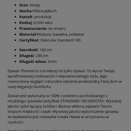
Stan
: Nowy
Marka
:Villeroy&Boch
Kształt
: prostokąt
Rodzaj
: krótki włos
Przeznaczenie
: do wnętrz
Materiał
:Wiskoza, bawełna, poliester
Certyfikat
: Oeko-tex Standard 100
Szerokość
: 160 cm
Długość
: 230 cm
Długość włosa
: 5mm
Dywan Therese to coś więcej niż tylko dywan. To wyraz Twojej
wyrafinowanej osobowości i niepowtarzalnego stylu. Jego
nowoczesny wygląd i naturalne odcienie przekształcą Twój dom w
oazę elegancji i komfortu.
Dywan jest wykonany w 100% z poliestru pochodzącego z
recyklingu i posiada certyfikat STANDARD 100 OEKOTEX. Wysokiej
jakości splot łączący krótkie i dłuższe włókna zapewni Twoim
stopom miękkość i ciepło Wysokiej jakości wykończenie sprawia,
że wykładzina jest niezwykle trwała i łatwa w utrzymaniu w
czystości.