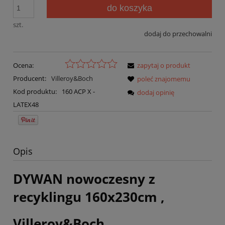
do koszyka
szt.
dodaj do przechowalni
Ocena:
zapytaj o produkt
Producent:
Villeroy&Boch
poleć znajomemu
Kod produktu:
160 ACP X -
dodaj opinię
LATEX48
Opis
DYWAN nowoczesny z
recyklingu 160x230cm ,
Villeroy&Boch