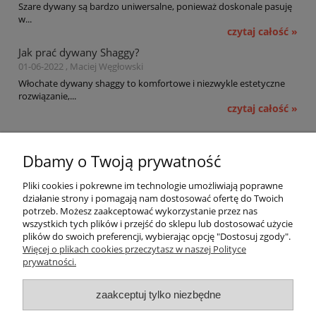
Szare dywany są bardzo uniwersalne, ponieważ doskonale pasuję
w...
czytaj całość »
Jak prać dywany Shaggy?
01-06-2022 , Maciej Węgłowski
Włochate dywany shaggy to komfortowe i niezwykle estetyczne
rozwiązanie,...
czytaj całość »
Pomoc
Dbamy o Twoją prywatność
Moje konto
Pliki cookies i pokrewne im technologie umożliwiają poprawne
działanie strony i pomagają nam dostosować ofertę do Twoich
potrzeb. Możesz zaakceptować wykorzystanie przez nas
Płatności i dostawa
wszystkich tych plików i przejść do sklepu lub dostosować użycie
plików do swoich preferencji, wybierając opcję "Dostosuj zgody".
Informacje
Więcej o plikach cookies przeczytasz w naszej Polityce
prywatności.
O nas
zaakceptuj tylko niezbędne