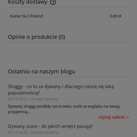
Koszty dostawy
Cena nie zawiera ewentualnych kosztów płatności
Kurier GLS Poland
0,00 zł
Opinie o produkcie (0)
Ostatnio na naszym blogu
Shaggy - co to za dywany i dlaczego cieszą się taką
popularnością?
29-12-2022 , Omega dywany
Dywany shaggy podbiły serca wielu osób ze względu na swoją
przyjemną...
czytaj całość »
Dywany szare - do jakich wnętrz pasują?
28-12-2022 , Omega dywany