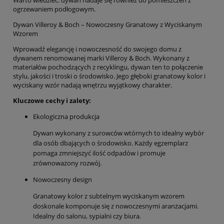
Warto wiedzieć: dywan nadaje się również do pomieszczeń z
ogrzewaniem podłogowym.
Dywan Villeroy & Boch – Nowoczesny Granatowy z Wyciskanym
Wzorem
Wprowadź elegancję i nowoczesność do swojego domu z
dywanem renomowanej marki Villeroy & Boch. Wykonany z
materiałów pochodzących z recyklingu, dywan ten to połączenie
stylu, jakości i troski o środowisko. Jego głęboki granatowy kolor i
wyciskany wzór nadają wnętrzu wyjątkowy charakter.
Kluczowe cechy i zalety:
Ekologiczna produkcja
Dywan wykonany z surowców wtórnych to idealny wybór
dla osób dbających o środowisko. Każdy egzemplarz
pomaga zmniejszyć ilość odpadów i promuje
zrównoważony rozwój.
Nowoczesny design
Granatowy kolor z subtelnym wyciskanym wzorem
doskonale komponuje się z nowoczesnymi aranżacjami.
Idealny do salonu, sypialni czy biura.