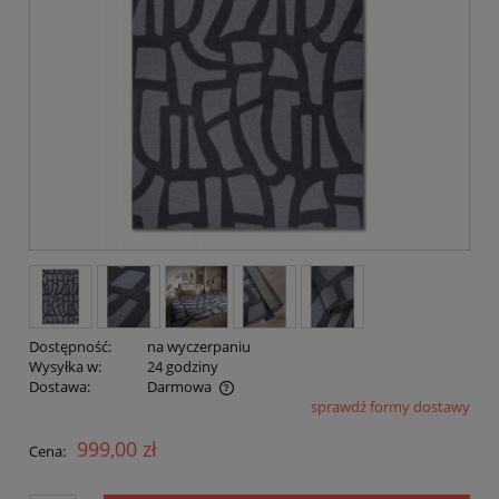
Dostępność:
na wyczerpaniu
Wysyłka w:
24 godziny
Dostawa:
Darmowa
sprawdź formy dostawy
Cena nie zawiera ewentualnych kosztów płatności
999,00 zł
Cena: