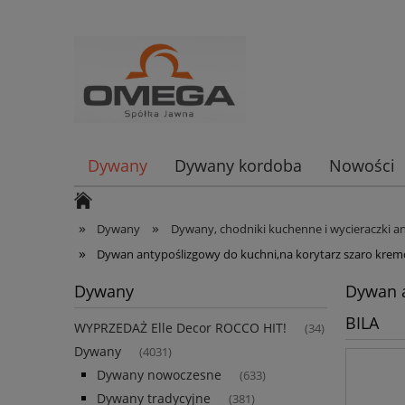
Dywany
Dywany kordoba
Nowości
»
»
Dywany
Dywany, chodniki kuchenne i wycieraczki a
»
Dywan antypoślizgowy do kuchni,na korytarz szaro kre
Dywany
Dywan a
BILA
WYPRZEDAŻ Elle Decor ROCCO HIT!
(34)
Dywany
(4031)
Dywany nowoczesne
(633)
Dywany tradycyjne
(381)