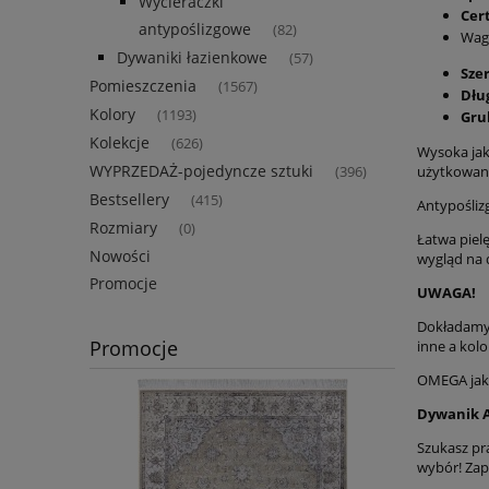
Wycieraczki
Cer
antypoślizgowe
(82)
Waga
Dywaniki łazienkowe
(57)
Sze
Pomieszczenia
(1567)
Dłu
Kolory
(1193)
Gru
Kolekcje
(626)
Wysoka jak
WYPRZEDAŻ-pojedyncze sztuki
użytkowani
(396)
Bestsellery
(415)
Antypośliz
Rozmiary
(0)
Łatwa piel
Nowości
wygląd na d
Promocje
UWAGA!
Dokładamy 
Promocje
inne a kolo
OMEGA jako
Dywanik A
Szukasz pr
wybór! Zap