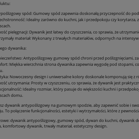
uktu:
poślizgowy spód: Gumowy spód zapewnia doskonałą przyczepność do podłog
chstronność: Idealny zarówno do kuchni, jak i przedpokoju czy korytarza,
scach.
ość pielęgnacji: Dywanik jest łatwy do czyszczenia, co sprawia, że utrzyma
zymały materiał: Wykonany z trwałych materiałów, odpornych na intensyw
zego dywanika:
ieczeństwo: Antypoślizgowy gumowy spód chroni przed poślizgnięciami, za
ort: Miękka wierzchnia strona dywanika zapewnia wygodę pod stopami, co j
ywny beżowy dywan z
Dywan tradycyjny do salon
u.
y, Nouristan Hamun
200x280cm, Villeroy&BOC
tyka: Nowoczesny design i uniwersalne kolory doskonale komponują się z róż
200x300cm
Gabrielle ,klasyczny wzór
ość utrzymania: Prosty w czyszczeniu, co sprawia, że dywanik jest praktycz
kremowo niebieski
cjonalność: Idealny rozmiar, który pasuje do większości kuchni i przedpok
679,15 zł
1 146,65 zł
jscach domu.
799,00 zł
1 349,00 zł
 regularna:
Cena regularna:
sz dywanik antypoślizgowy na gumowym spodzie, aby zapewnić sobie i swoje
799,00 zł
1 349,00 zł
iższa cena:
Najniższa cena:
. To połączenie funkcjonalności, estetyki i wytrzymałości, które z pewności
do koszyka
do koszyka
zowe: dywanik antypoślizgowy, gumowy spód, dywan do kuchni, dywanik d
u, komfortowy dywanik, trwały materiał, estetyczny design.