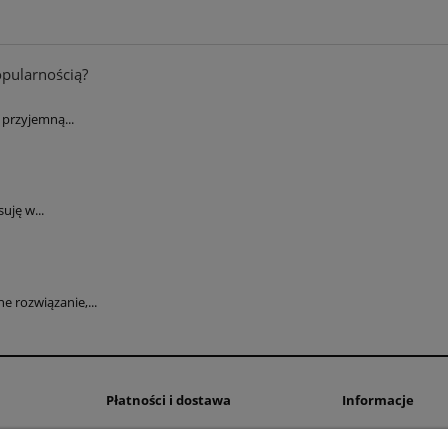
opularnością?
przyjemną...
uję w...
 rozwiązanie,...
Płatności i dostawa
Informacje
Formy płatności
Polityka prywatno