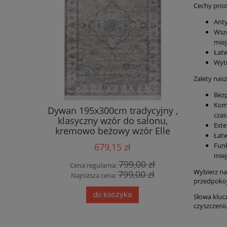
Cechy prod
Anty
Wsze
miej
Łatw
Wytr
Zalety nas
Bezp
Komf
ty HANSE
Dywan 195x300cm tradycyjny ,
Ekskluz
czas
50cm w
klasyczny wzór do salonu,
wiskoz
Este
wzorem
kremowo beżowy wzór Elle
Łatw
any
Decor Keshan Derya
Funk
679,15 zł
mie
0 zł
799,00 zł
Cena regularna:
Cena
Wybierz na
0 zł
799,00 zł
Najniższa cena:
Najn
przedpokoju
do koszyka
Słowa kluc
czyszczeni