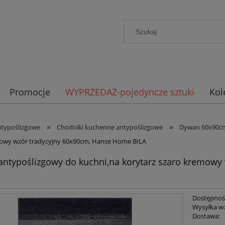
Promocje
WYPRZEDAŻ-pojedyncze sztuki
Kol
»
»
ntypoślizgowe
Chodniki kuchenne antypoślizgowe
Dywan 60x90c
mowy wzór tradycyjny 60x90cm, Hanse Home BILA
ntypoślizgowy do kuchni,na korytarz szaro kremowy
Dostępnoś
Wysyłka w
Dostawa: