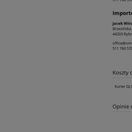
Import
Jacek Wit
Brzezińska
44203 Rybn
office@ome
511 760 57
Koszty
Kurier GL
Opinie 