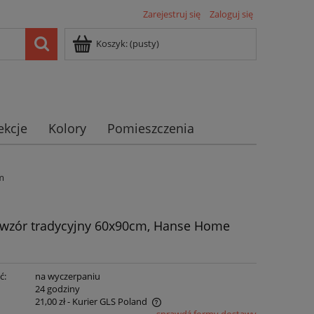
Zarejestruj się
Zaloguj się
Koszyk:
(pusty)
ekcje
Kolory
Pomieszczenia
m
 wzór tradycyjny 60x90cm, Hanse Home
ć:
na wyczerpaniu
:
24 godziny
21,00 zł
- Kurier GLS Poland