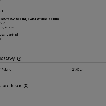
er
osz OMEGA spółka jawna witosz i spółka
 50c
ik, Polska
ga.rybnik.pl
0
 dostawy
S Poland
21,00 zł
Cena nie zawiera ewentualnych kosztów
płatności
o produkcie (0)