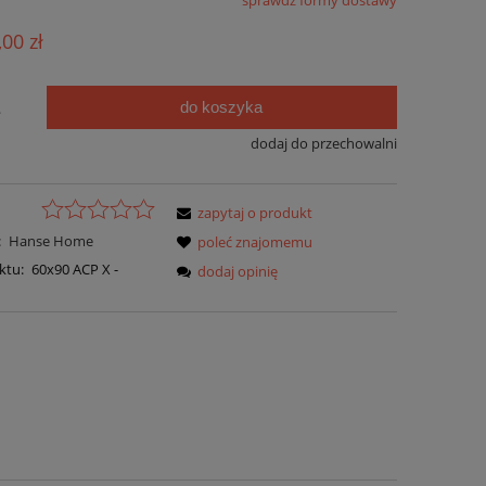
sprawdź formy dostawy
ie zawiera ewentualnych kosztów
,00 zł
ści
do koszyka
.
dodaj do przechowalni
zapytaj o produkt
:
Hanse Home
poleć znajomemu
ktu:
60x90 ACP X -
dodaj opinię