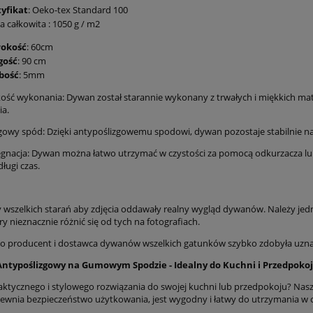
tyfikat
: Oeko-tex Standard 100
 całkowita : 1050 g / m2
rokość
: 60cm
gość
: 90 cm
bość
: 5mm
ość wykonania: Dywan został starannie wykonany z trwałych i miękkich mat
a.
gowy spód: Dzięki antypoślizgowemu spodowi, dywan pozostaje stabilnie na
ęgnacja: Dywan można łatwo utrzymać w czystości za pomocą odkurzacza lub
ługi czas.
wszelkich starań aby zdjęcia oddawały realny wygląd dywanów. Należy jed
ry nieznacznie różnić się od tych na fotografiach.
 producent i dostawca dywanów wszelkich gatunków szybko zdobyła uznanie
ntypoślizgowy na Gumowym Spodzie - Idealny do Kuchni i Przedpoko
aktycznego i stylowego rozwiązania do swojej kuchni lub przedpokoju? N
ewnia bezpieczeństwo użytkowania, jest wygodny i łatwy do utrzymania w c