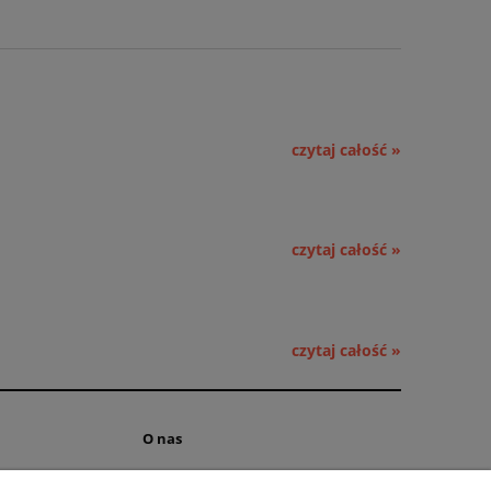
czytaj całość »
czytaj całość »
czytaj całość »
O nas
ści
Kontakt i dane firmy