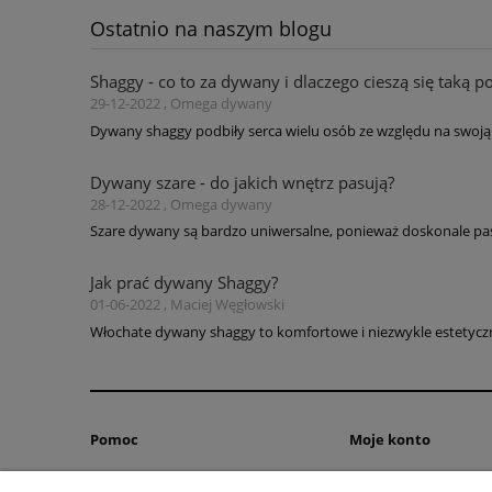
Ostatnio na naszym blogu
Shaggy - co to za dywany i dlaczego cieszą się taką p
29-12-2022 , Omega dywany
Dywany shaggy podbiły serca wielu osób ze względu na swoją 
Dywany szare - do jakich wnętrz pasują?
28-12-2022 , Omega dywany
Szare dywany są bardzo uniwersalne, ponieważ doskonale pas
Jak prać dywany Shaggy?
01-06-2022 , Maciej Węgłowski
Włochate dywany shaggy to komfortowe i niezwykle estetyczne
Pomoc
Moje konto
Zwroty i reklamacje
Twoje zamówienia