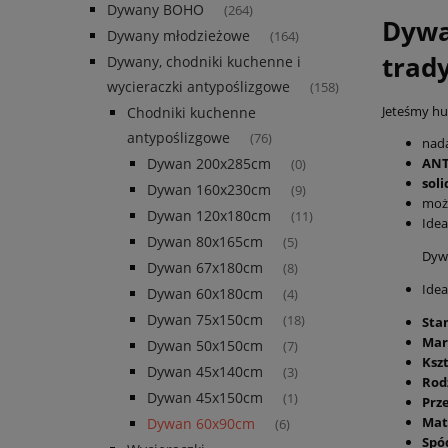
Dywany BOHO
(264)
Dywa
Dywany młodzieżowe
(164)
trad
Dywany, chodniki kuchenne i
wycieraczki antypoślizgowe
(158)
Jeteśmy hur
Chodniki kuchenne
antypoślizgowe
(76)
nada
ANT
Dywan 200x285cm
(0)
sol
Dywan 160x230cm
(9)
możl
Dywan 120x180cm
(11)
Idea
Dywan 80x165cm
(5)
Dywa
Dywan 67x180cm
(8)
Idea
Dywan 60x180cm
(4)
Dywan 75x150cm
(18)
Sta
Mar
Dywan 50x150cm
(7)
Kszt
Dywan 45x140cm
(3)
Rod
Dywan 45x150cm
(1)
Prz
Mat
Dywan 60x90cm
(6)
Spó