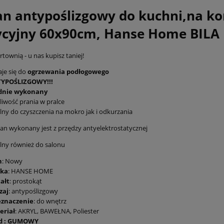
n antypoślizgowy do kuchni,na ko
ycyjny 60x90cm, Hanse Home BILA
townią - u nas kupisz taniej!
je się do
ogrzewania podłogowego
YPOŚLIZGOWY!!!
idnie wykonany
iwość prania w pralce
lny do czyszczenia na mokro jak i odkurzania
n wykonany jest z przędzy antyelektrostatycznej
lny również do salonu
n
: Nowy
ka
: HANSE HOME
ałt
: prostokąt
zaj
: antypoślizgowy
eznaczenie
: do wnętrz
eriał
: AKRYL, BAWEŁNA, Poliester
d : GUMOWY