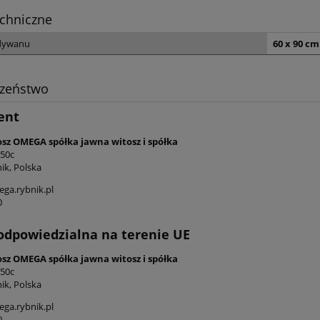
chniczne
dywanu
60 x 90 cm
czeństwo
ent
osz OMEGA spółka jawna witosz i spółka
 50c
ik, Polska
ga.rybnik.pl
0
odpowiedzialna na terenie UE
osz OMEGA spółka jawna witosz i spółka
 50c
ik, Polska
ga.rybnik.pl
0