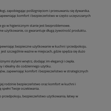
i, zapobiegając poślizgnięciom i przesuwaniu się dywanika.
 zapewniając komfort i bezpieczeństwo w często uczęszczanych
nie go w higienicznym stanie jest bezproblemowe.
ne użytkowanie, co gwarantuje długą żywotność produktu.
pewniając bezpieczne użytkowanie w kuchni i przedpokoju.
est szczególnie ważne w miejscach, gdzie spędza się dużo
u
Dywan tradycyjny do salonu
DYWAN tradycy
H
160x225cm, Villeroy&BOCH
160x230cm , 
nymi stylami wnętrz, dodając im elegancji i ciepła.
EGON ,klasyczny wzór
czerwony HA
ny i idealny do codziennego użytku.
pomarańczowo kremowy z
ojów, zapewniając komfort i bezpieczeństwo w strategicznych
849,15 zł
466,
frędzlami
999,00 zł
Cena regularna:
Cena regularn
j rodzinie bezpieczeństwo oraz komfort w kuchni i
999,00 zł
Najniższa cena:
Najniższa cen
ą spełni Twoje oczekiwania.
do koszyka
do ko
o przedpokoju, bezpieczeństwo użytkowania, łatwy w