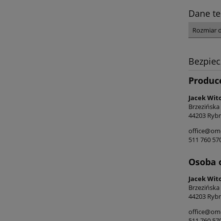
Dane te
Rozmiar 
Bezpie
Produc
Jacek Wit
Brzezińska
44203 Rybn
office@ome
511 760 57
Osoba 
Jacek Wit
Brzezińska
44203 Rybn
office@ome
511 760 57