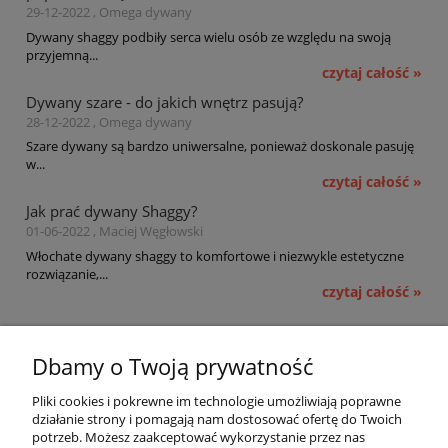
29-12-2022 , Omega dywany
Dywany shaggy podbiły serca wielu osób ze względu na swoją
przyjemną...
czytaj całość »
Dywany szare - do jakich wnętrz pasują?
28-12-2022 , Omega dywany
Szare dywany są bardzo uniwersalne, ponieważ doskonale pasuję
w...
czytaj całość »
Jak prać dywany Shaggy?
01-06-2022 , Maciej Węgłowski
Włochate dywany shaggy to komfortowe i niezwykle estetyczne
rozwiązanie,...
czytaj całość »
Pomoc
Dbamy o Twoją prywatność
Moje konto
Pliki cookies i pokrewne im technologie umożliwiają poprawne
działanie strony i pomagają nam dostosować ofertę do Twoich
potrzeb. Możesz zaakceptować wykorzystanie przez nas
Płatności i dostawa