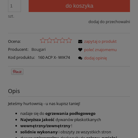
do koszyka
szt.
dodaj do przechowalni
Ocena:
zapytaj o produkt
Producent:
Bougari
poleć znajomemu
Kod produktu:
160 ACP X- WIK74
dodaj opinię
Opis
Jeteśmy hurtownią - u nas kupisz taniej!
nadaje się do
ogrzewania podłogowego
Najwyższa jakość
dywanów płaskotkanych
wewnętrzny/zewnętrzny
!
solidnie wykonany
i obszyty ze wszystkich stron
dywan
uniwersalny
, doskonały do
salonu
,
sypialni
,