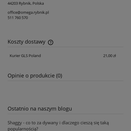
44203 Rybnik, Polska
office@omega.rybnik.pl
511 760 570
Koszty dostawy
Cena nie zawiera ewentualnych kosztów płatności
Kurier GLS Poland
21,00 zł
Opinie o produkcie (0)
Ostatnio na naszym blogu
Shaggy - co to za dywany i dlaczego cieszą się taką
popularnością?