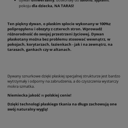
pokoju
dla dziecka, NA TARAS!
Ten piękny dywan, o płaskim splocie wykonany w 100%z
polipropylenu i obszyty z czterech stron. Wprowadź
różnorodność do swojej przestrzeni życiowej. Dywan
płaskotany można bez problemu stosować wewnątrz, w
pokojach, korytarzach, łazienkach - jak i na zewnątrz, na
tarasach, gankach czy w altanach.
Dywany sznurkowe dzięki płaskiej specjalnej strukturze jest bardzo
wytrzymały i odporny na zabrudzenia, a do czyszczenia wystarczy
mokra szmatka.
Niemiecka jakość
w
polskiej cenie!
Dzięki technologi płaskiego tkania na długo zachowują one
swój naturalny wyglą!