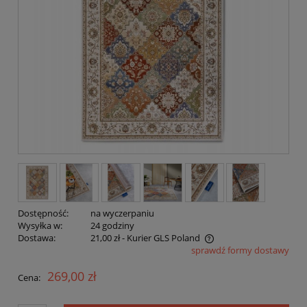
Dostępność:
na wyczerpaniu
Wysyłka w:
24 godziny
Dostawa:
21,00 zł
- Kurier GLS Poland
sprawdź formy dostawy
Cena nie zawiera ewentualnych kosztów płatności
269,00 zł
Cena: