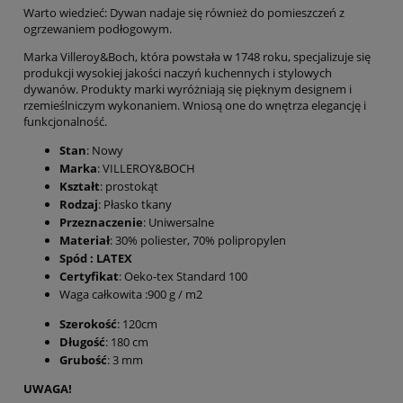
Warto wiedzieć: Dywan nadaje się również do pomieszczeń z
ogrzewaniem podłogowym.
Marka Villeroy&Boch, która powstała w 1748 roku, specjalizuje się
produkcji wysokiej jakości naczyń kuchennych i stylowych
dywanów. Produkty marki wyróżniają się pięknym designem i
rzemieślniczym wykonaniem. Wniosą one do wnętrza elegancję i
funkcjonalność.
Stan
: Nowy
Marka
: VILLEROY&BOCH
Kształt
: prostokąt
Rodzaj
: Płasko tkany
Przeznaczenie
: Uniwersalne
Materiał
: 30% poliester, 70% polipropylen
Spód : LATEX
Certyfikat
: Oeko-tex Standard 100
Waga całkowita :900 g / m2
Szerokość
: 120cm
Długość
: 180 cm
Grubość
: 3 mm
UWAGA!