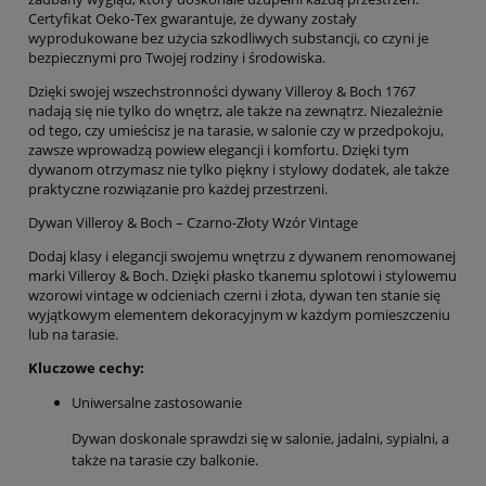
Certyfikat Oeko-Tex gwarantuje, że dywany zostały
wyprodukowane bez użycia szkodliwych substancji, co czyni je
bezpiecznymi pro Twojej rodziny i środowiska.
Dzięki swojej wszechstronności dywany Villeroy & Boch 1767
nadają się nie tylko do wnętrz, ale także na zewnątrz. Niezależnie
od tego, czy umieścisz je na tarasie, w salonie czy w przedpokoju,
zawsze wprowadzą powiew elegancji i komfortu. Dzięki tym
dywanom otrzymasz nie tylko piękny i stylowy dodatek, ale także
praktyczne rozwiązanie pro każdej przestrzeni.
Dywan Villeroy & Boch – Czarno-Złoty Wzór Vintage
Dodaj klasy i elegancji swojemu wnętrzu z dywanem renomowanej
marki Villeroy & Boch. Dzięki płasko tkanemu splotowi i stylowemu
wzorowi vintage w odcieniach czerni i złota, dywan ten stanie się
wyjątkowym elementem dekoracyjnym w każdym pomieszczeniu
lub na tarasie.
Kluczowe cechy:
Uniwersalne zastosowanie
Dywan doskonale sprawdzi się w salonie, jadalni, sypialni, a
także na tarasie czy balkonie.