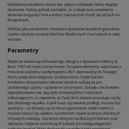
Dokładamy wszelkich starań aby zdjęcia oddawały realny wygląd
dywanów. Należy jednak pamiętać, że rodzaje oraz ustawienia
ekranów mogą być inne a kolory nieznacznie różnić się od tych na
fotografiach.
OMEGA jako producent i dostawca dywanów wszelkich gatunków
szybko zdobyła uznanie klientów detalicznych i hurtowych w całej
europie.
Parametry
Wejdź do świata wyrafinowanego designu z dywanami Villeroy &
Boch 1767 od marki Hanse Home. Te udane elementy, wykonane z
mieszanki poliestru i polipropylenu BCF, wprowadzą do Twojego
domu połączenie elegancji i praktyczności. Dzięki bardzo
krótkiemu strzyżonemu włosowi idealnie nadają się pro
codziennego użytku i są łatwe w utrzymaniu. Zostały one bowiem
zaprojektowane tak, aby były kompatybilne z robotami
odkurzającymi, co zapewnia, że Twój dom zawsze pozostaje czysty
bez zbędnego wysiłku. A jeśli masz ogrzewane podłogi, możesz być
spokojny – te dywany są na nie przygotowane, dzięki czemu si
możesz cieszyć się ciepłem i komfortem nawet podczas chłodnych
zimowych miesięcy. Staranne obszycie na dłuższych bokach oraz
założenie i klejenie na krótszych bokach jim nadają elegancki i
zadbany wygląd, który doskonale uzupełni każdą przestrzeń.