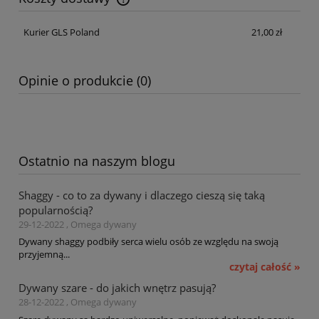
Cena nie zawiera ewentualnych kosztów płatności
Kurier GLS Poland
21,00 zł
Opinie o produkcie (0)
Ostatnio na naszym blogu
Shaggy - co to za dywany i dlaczego cieszą się taką
popularnością?
29-12-2022 , Omega dywany
Dywany shaggy podbiły serca wielu osób ze względu na swoją
przyjemną...
czytaj całość »
Dywany szare - do jakich wnętrz pasują?
28-12-2022 , Omega dywany