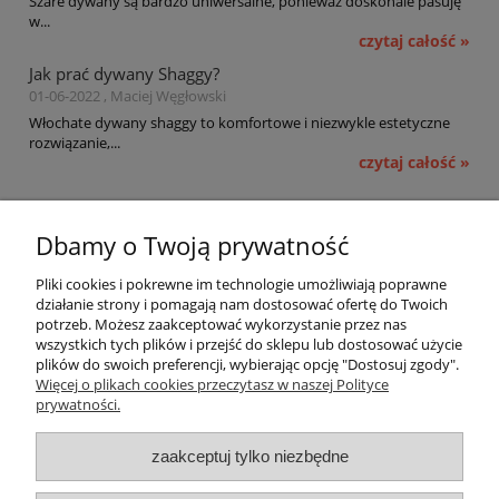
Szare dywany są bardzo uniwersalne, ponieważ doskonale pasuję
w...
czytaj całość »
Jak prać dywany Shaggy?
01-06-2022 , Maciej Węgłowski
Włochate dywany shaggy to komfortowe i niezwykle estetyczne
rozwiązanie,...
czytaj całość »
Pomoc
Dbamy o Twoją prywatność
Moje konto
Pliki cookies i pokrewne im technologie umożliwiają poprawne
działanie strony i pomagają nam dostosować ofertę do Twoich
potrzeb. Możesz zaakceptować wykorzystanie przez nas
Płatności i dostawa
wszystkich tych plików i przejść do sklepu lub dostosować użycie
plików do swoich preferencji, wybierając opcję "Dostosuj zgody".
Informacje
Więcej o plikach cookies przeczytasz w naszej Polityce
prywatności.
O nas
zaakceptuj tylko niezbędne