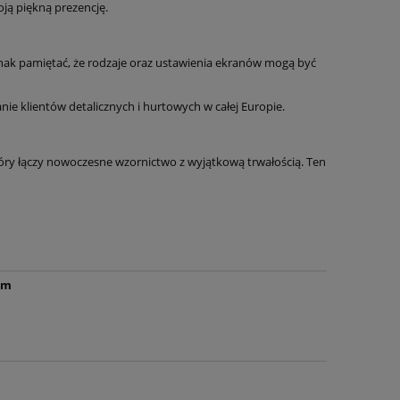
ją piękną prezencję.
nak pamiętać, że rodzaje oraz ustawienia ekranów mogą być
 klientów detalicznych i hurtowych w całej Europie.
u
DYWAN tradycyjny z recyklingu
Dywan tradycy
ry łączy nowoczesne wzornictwo z wyjątkową trwałością. Ten
160x230cm , Villeroy&Boch
160x235cm,
ono
Ambroise,beżowy wytłaczany
klasyczny beżo
mi
wzór 3d
849,15 zł
424,
999,00 zł
Cena regularna:
Cena regularn
999,00 zł
Najniższa cena:
Najniższa cen
cm
do koszyka
do ko