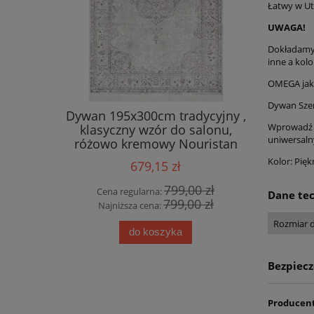
Łatwy w Ut
UWAGA!
Dokładamy 
inne a kolo
OMEGA jako
Dywan Szen
ty HANSE
Dywan 195x300cm tradycyjny ,
Ekskluz
Wprowadź d
80cm w
klasyczny wzór do salonu,
wiskozy,
uniwersalny
wzorem
różowo kremowy Nouristan
any
Oriental
Kolor: Pięk
679,15 zł
0 zł
799,00 zł
Cena regularna:
Cena
Dane te
0 zł
799,00 zł
Najniższa cena:
Najn
Rozmiar 
do koszyka
Bezpiec
Producen