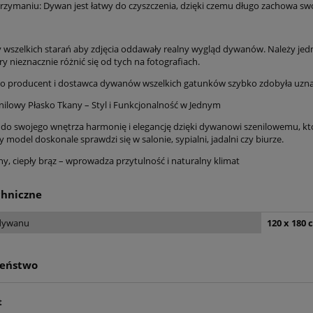
rzymaniu: Dywan jest łatwy do czyszczenia, dzięki czemu długo zachowa swo
wszelkich starań aby zdjęcia oddawały realny wygląd dywanów. Należy jed
ry nieznacznie różnić się od tych na fotografiach.
 producent i dostawca dywanów wszelkich gatunków szybko zdobyła uznanie
ilowy Płasko Tkany – Styl i Funkcjonalność w Jednym
ywny czarny dywan z
Dywan tradycyjny do salon
o swojego wnętrza harmonię i elegancję dzięki dywanowi szenilowemu, któ
 Mint Rugs Nain Karun
195x300cm, NOURISTAN
 model doskonale sprawdzi się w salonie, sypialni, jadalni czy biurze.
200x300cm
FLOWERS ,klasyczny wzór ziel
kremowy w kwiaty, z frędzla
ny, ciepły brąz – wprowadza przytulność i naturalny klimat
679,15 zł
679,15 zł
799,00 zł
799,00 zł
 regularna:
Cena regularna:
chniczne
799,00 zł
799,00 zł
iższa cena:
Najniższa cena:
dywanu
120 x 180 
do koszyka
do koszyka
zeństwo
t