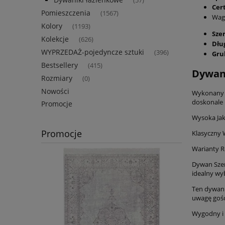
(57)
Cer
Pomieszczenia
(1567)
Waga
Kolory
(1193)
Sze
Kolekcje
(626)
Dłu
WYPRZEDAŻ-pojedyncze sztuki
(396)
Gru
Bestsellery
(415)
Dywan
Rozmiary
(0)
Nowości
Wykonany z 
doskonale 
Promocje
Wysoka Jak
Promocje
Klasyczny 
Warianty R
Dywan Szen
idealny wy
Ten dywan ś
uwagę gośc
Wygodny i 