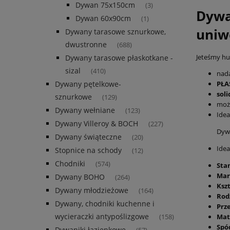
Dywan 75x150cm
(3)
Dywa
Dywan 60x90cm
(1)
uniw
Dywany tarasowe sznurkowe,
dwustronne
(688)
Jeteśmy hur
Dywany tarasowe płaskotkane -
sizal
(410)
nada
PŁA
Dywany pętelkowe-
sol
sznurkowe
(129)
możl
Dywany wełniane
(123)
Idea
Dywany Villeroy & BOCH
(227)
Dywa
Dywany świąteczne
(20)
Idea
Stopnice na schody
(12)
Chodniki
(574)
Sta
Mar
Dywany BOHO
(264)
Kszt
Dywany młodzieżowe
(164)
Rod
Dywany, chodniki kuchenne i
Prz
wycieraczki antypoślizgowe
Mat
(158)
Spó
Dywaniki łazienkowe