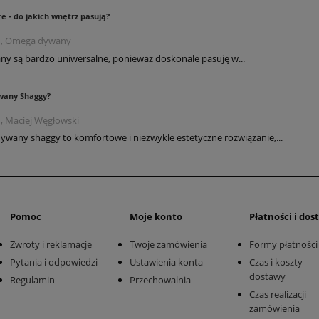
e - do jakich wnętrz pasują?
2 , Omega dywany
ny są bardzo uniwersalne, ponieważ doskonale pasuję w...
wany Shaggy?
 , Maciej Węgłowski
ywany shaggy to komfortowe i niezwykle estetyczne rozwiązanie,...
Pomoc
Moje konto
Płatności i do
Zwroty i reklamacje
Twoje zamówienia
Formy płatności
Pytania i odpowiedzi
Ustawienia konta
Czas i koszty
dostawy
Regulamin
Przechowalnia
Czas realizacji
zamówienia