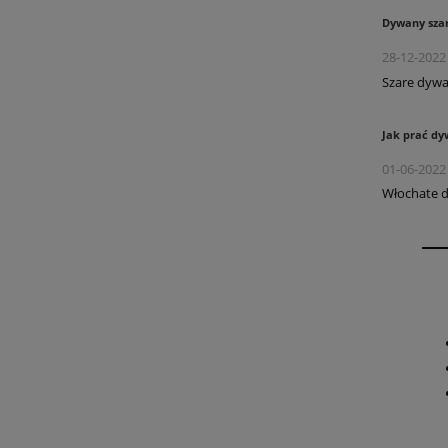
Dywany szar
28-12-202
Szare dywa
Jak prać dy
01-06-2022
Włochate d