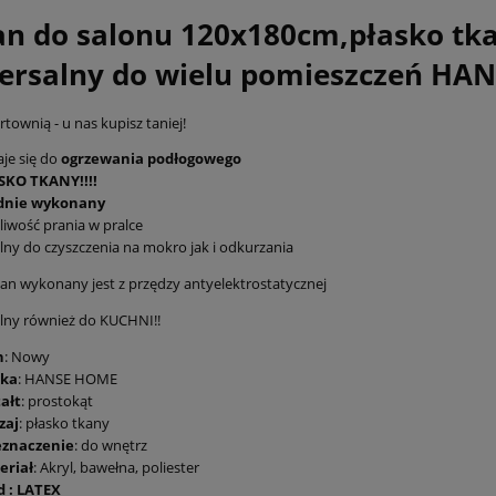
n do salonu 120x180cm,płasko t
ersalny do wielu pomieszczeń H
townią - u nas kupisz taniej!
je się do
ogrzewania podłogowego
SKO TKANY!!!!
idnie wykonany
iwość prania w pralce
lny do czyszczenia na mokro jak i odkurzania
n wykonany jest z przędzy antyelektrostatycznej
lny również do KUCHNI!!
n
: Nowy
ka
: HANSE HOME
ałt
: prostokąt
zaj
: płasko tkany
eznaczenie
: do wnętrz
eriał
: Akryl, bawełna, poliester
d : LATEX