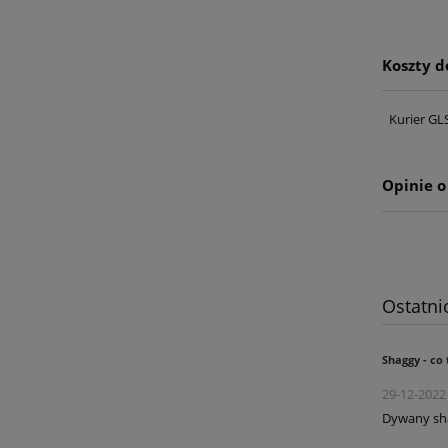
Koszty 
Kurier GL
Opinie o
Ostatni
Shaggy - co 
29-12-202
Dywany sha