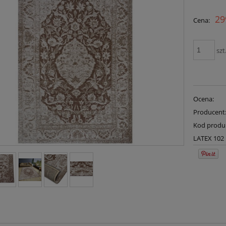
Cena n
29
Cena:
płatno
szt
Ocena:
Producent
Kod produ
LATEX 102