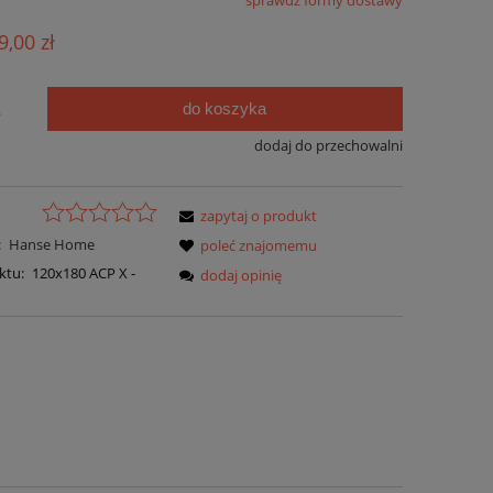
sprawdź formy dostawy
ie zawiera ewentualnych kosztów
9,00 zł
ści
do koszyka
.
dodaj do przechowalni
zapytaj o produkt
:
Hanse Home
poleć znajomemu
ktu:
120x180 ACP X -
dodaj opinię