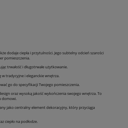
że dodaje ciepła i przytulności. Jego subtelny odcień szarości
er pomieszczenia.
jąc trwałość i długotrwałe użytkowanie.
 w tradycyjne i eleganckie wnętrza.
ać go do specyfikacji Twojego pomieszczenia.
esign oraz wysoką jakość wykończenia swojego wnętrza. To
mu domowi.
wany jako centralny element dekoracyjny, który przyciąga
az ciepło na podłodze.