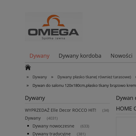
Dywany
Dywany kordoba
Nowości
»
»
Dywany
Dywany płasko tkane( również tarasowe)
»
Dywan do salonu 120x180cm,płasko tkany brązowo kre
Dywany
Dywan d
HOME C
WYPRZEDAŻ Elle Decor ROCCO HIT!
(34)
Dywany
(4031)
Dywany nowoczesne
(633)
Dywany tradycyjne
(381)