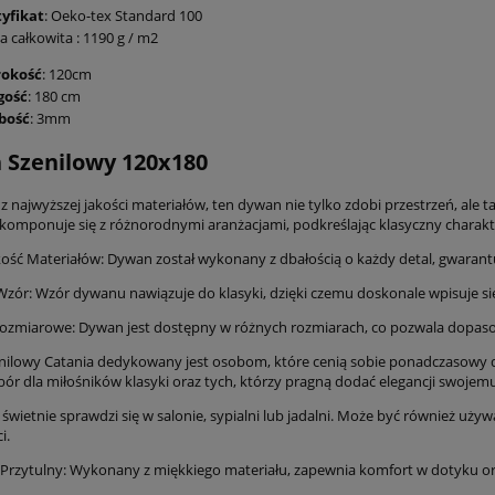
tyfikat
: Oeko-tex Standard 100
 całkowita : 1190 g / m2
rokość
: 120cm
gość
: 180 cm
bość
: 3mm
 Szenilowy 120x180
najwyższej jakości materiałów, ten dywan nie tylko zdobi przestrzeń, ale tak
komponuje się z różnorodnymi aranżacjami, podkreślając klasyczny charakt
ość Materiałów: Dywan został wykonany z dbałością o każdy detal, gwarantu
Wzór: Wzór dywanu nawiązuje do klasyki, dzięki czemu doskonale wpisuje się
ozmiarowe: Dywan jest dostępny w różnych rozmiarach, co pozwala dopasow
ilowy Catania dedykowany jest osobom, które cenią sobie ponadczasowy d
bór dla miłośników klasyki oraz tych, którzy pragną dodać elegancji swoje
wietnie sprawdzi się w salonie, sypialni lub jadalni. Może być również uży
i.
Przytulny: Wykonany z miękkiego materiału, zapewnia komfort w dotyku or