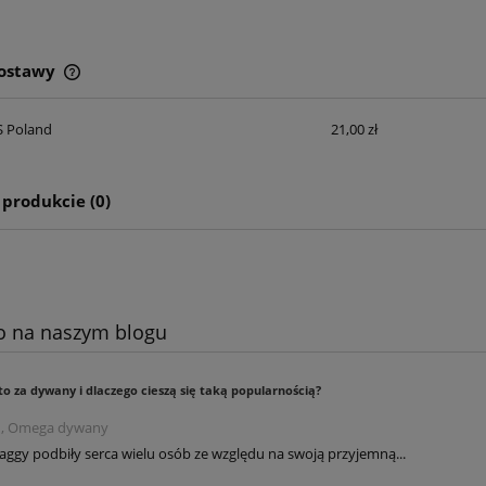
dostawy
Cena nie zawiera ewentualnych
S Poland
21,00 zł
kosztów płatności
 produkcie (0)
o na naszym blogu
to za dywany i dlaczego cieszą się taką popularnością?
2 , Omega dywany
ggy podbiły serca wielu osób ze względu na swoją przyjemną...