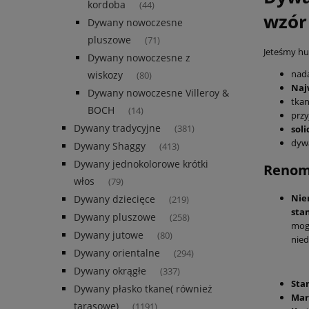
kordoba
(44)
wzór
Dywany nowoczesne
pluszowe
(71)
Jeteśmy hur
Dywany nowoczesne z
nada
wiskozy
(80)
Naj
Dywany nowoczesne Villeroy &
tka
BOCH
(14)
przy
Dywany tradycyjne
(381)
sol
dyw
Dywany Shaggy
(413)
Dywany jednokolorowe krótki
Renomo
włos
(79)
Nie
Dywany dziecięce
(219)
sta
Dywany pluszowe
(258)
mogl
Dywany jutowe
(80)
nied
Dywany orientalne
(294)
Dywany okrągłe
(337)
Sta
Dywany płasko tkane( również
Mar
tarasowe)
(1191)