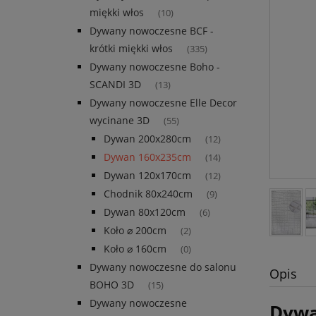
miękki włos
(10)
Dywany nowoczesne BCF -
krótki miękki włos
(335)
Dywany nowoczesne Boho -
SCANDI 3D
(13)
Dywany nowoczesne Elle Decor
wycinane 3D
(55)
Dywan 200x280cm
(12)
Dywan 160x235cm
(14)
Dywan 120x170cm
(12)
Chodnik 80x240cm
(9)
Dywan 80x120cm
(6)
Koło ⌀ 200cm
(2)
Koło ⌀ 160cm
(0)
Dywany nowoczesne do salonu
Opis
BOHO 3D
(15)
Dywany nowoczesne
Dywa