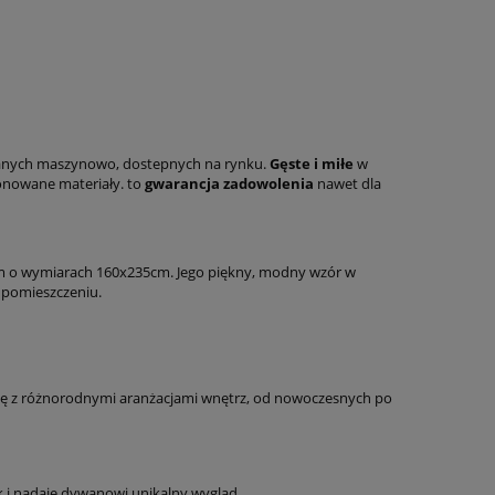
kanych maszynowo, dostepnych na rynku.
Gęste i miłe
w
onowane materiały. to
gwarancja zadowolenia
nawet dla
ym o wymiarach 160x235cm. Jego piękny, modny wzór w
 pomieszczeniu.
ę z różnorodnymi aranżacjami wnętrz, od nowoczesnych po
k i nadaje dywanowi unikalny wygląd.