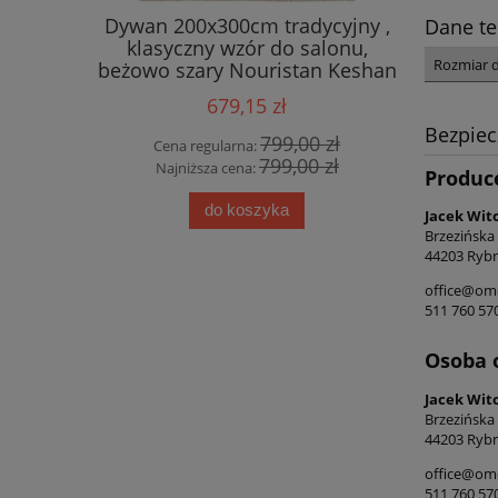
290cm,
Dywan 200x300cm tradycyjny ,
Dywan t
Dane te
r boho,
klasyczny wzór do salonu,
195x300
Rozmiar 
 jakość!
beżowo szary Nouristan Keshan
Flowers
Diyala
zielo
679,15 zł
Bezpie
0 zł
799,00 zł
Cena regularna:
Cena
0 zł
799,00 zł
Najniższa cena:
Najn
Produc
do koszyka
Jacek Wit
Brzezińska
44203 Rybn
office@ome
511 760 57
Osoba 
Jacek Wit
Brzezińska
44203 Rybn
office@ome
511 760 57