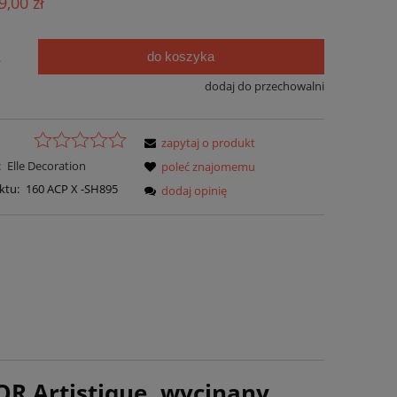
9,00 zł
ści
do koszyka
.
dodaj do przechowalni
zapytaj o produkt
:
Elle Decoration
poleć znajomemu
ktu:
160 ACP X -SH895
dodaj opinię
R Artistique, wycinany