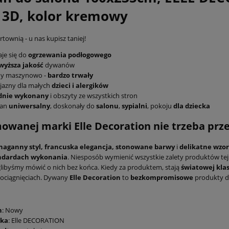
 3D, kolor kremowy
townią - u nas kupisz taniej!
je się do
ogrzewania podłogowego
wyższa jakość
dywanów
ny maszynowo -
bardzo trwały
jazny dla małych
dzieci i alergików
idnie wykonany
i obszyty ze wszystkich stron
an
uniwersalny
, doskonały do
salonu
,
sypialni
, pokoju
dla dziecka
wanej marki Elle Decoration nie trzeba prz
naganny styl,
francuska elegancja,
stonowane barwy
i
delikatne wzo
ndardach
wykonania
. Niesposób wymienić wszystkie zalety produktów tej
ibyśmy mówić o nich bez końca. Kiedy za produktem, stają
światowej klas
ociągnięciach. Dywany
Elle Decoration
to
bezkompromisowe
produkty d
n
: Nowy
ka
: Elle DECORATION