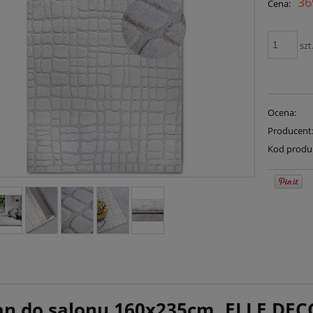
36
Cena:
płatno
szt
Ocena:
Producent
Kod produ
n do salonu 160x235cm, ELLE DECO