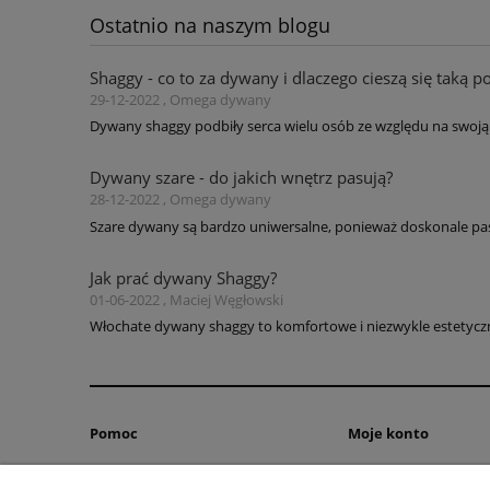
Ostatnio na naszym blogu
Shaggy - co to za dywany i dlaczego cieszą się taką p
29-12-2022 , Omega dywany
Dywany shaggy podbiły serca wielu osób ze względu na swoją 
Dywany szare - do jakich wnętrz pasują?
28-12-2022 , Omega dywany
Szare dywany są bardzo uniwersalne, ponieważ doskonale pas
Jak prać dywany Shaggy?
01-06-2022 , Maciej Węgłowski
Włochate dywany shaggy to komfortowe i niezwykle estetyczne
Pomoc
Moje konto
Zwroty i reklamacje
Twoje zamówienia