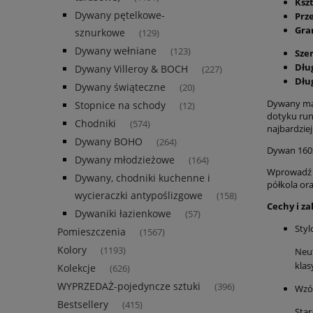
Kszt
Dywany pętelkowe-
Prz
Gra
sznurkowe
(129)
Dywany wełniane
(123)
Sze
Dłu
Dywany Villeroy & BOCH
(227)
Dłu
Dywany świąteczne
(20)
Dywany ma
Stopnice na schody
(12)
dotyku run
Chodniki
(574)
najbardzie
Dywany BOHO
(264)
Dywan 160
Dywany młodzieżowe
(164)
Wprowadź d
Dywany, chodniki kuchenne i
półkola or
wycieraczki antypoślizgowe
(158)
Cechy i za
Dywaniki łazienkowe
(57)
Sty
Pomieszczenia
(1567)
Kolory
(1193)
Neut
klas
Kolekcje
(626)
WYPRZEDAŻ-pojedyncze sztuki
(396)
Wzór
Bestsellery
(415)
Star