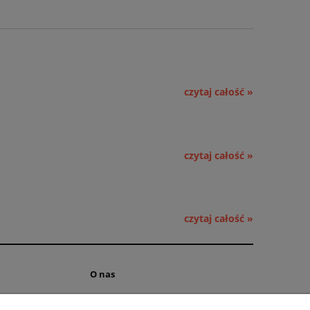
czytaj całość »
czytaj całość »
czytaj całość »
O nas
ści
Kontakt i dane firmy