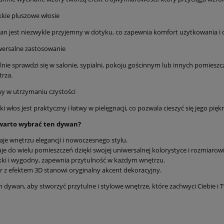
kie pluszowe włosie
n jest niezwykle przyjemny w dotyku, co zapewnia komfort użytkowania i ci
wersalne zastosowanie
lnie sprawdzi się w salonie, sypialni, pokoju gościnnym lub innych pomiesz
rza.
y w utrzymaniu czystości
ki włos jest praktyczny i łatwy w pielęgnacji, co pozwala cieszyć się jego pi
warto wybrać ten dywan?
je wnętrzu elegancji i nowoczesnego stylu.
je do wielu pomieszczeń dzięki swojej uniwersalnej kolorystyce i rozmiarowi
ki i wygodny, zapewnia przytulność w każdym wnętrzu.
 z efektem 3D stanowi oryginalny akcent dekoracyjny.
 dywan, aby stworzyć przytulne i stylowe wnętrze, które zachwyci Ciebie i T