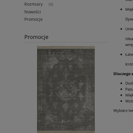
Rozmiary
(0)
Mięk
Nowości
Dywa
Promocje
Uni
Promocje
Idea
wnęt
Łatw
Krót
Dlaczego 
Doda
Pasu
Mięk
Wzór
Wybierz ten