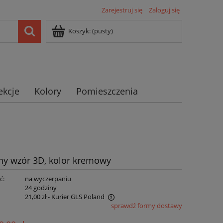
Zarejestruj się
Zaloguj się
Koszyk:
(pusty)
ekcje
Kolory
Pomieszczenia
ny wzór 3D, kolor kremowy
ć:
na wyczerpaniu
:
24 godziny
21,00 zł
- Kurier GLS Poland
sprawdź formy dostawy
ie zawiera ewentualnych kosztów