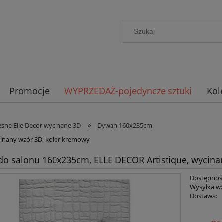
Promocje
WYPRZEDAŻ-pojedyncze sztuki
Kol
»
ne Elle Decor wycinane 3D
Dywan 160x235cm
cinany wzór 3D, kolor kremowy
o salonu 160x235cm, ELLE DECOR Artistique, wycina
Dostępnoś
Wysyłka w
Dostawa:
Cena n