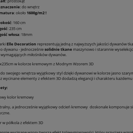
ałt
: prostokąt
eznaczenie
: do wnętrz
matura
: około
1600g/m2 !
rokość
: 160 cm
gość
: 235 cm
gość włosa
: 18mm
rki
Elle Decoration
reprezentują jedną z najwyższych jakości dywanów t
o dywanu - jednocześnie
solidnie tkane
maszynowo i starannie wyselekcj
j wymagających miłośników dywanów.
x235cm w kolorze kremowym z Modnym Wzorem 3D
o swojego wnętrza wyjątkowy styl dzięki dywanowi w kolorze jasno szar
az wycinane elementy z efektem 3D dodadzą elegancji i charakteru każdemu
lety:
lowy kolor kremowy
ralny, a jednocześnie wyjątkowy odcień kremowy doskonale komponuje si
yczne.
 w półkola z efektem 3D
annie wycinane wzory tworzą efekt trójwymiarowości, który przyciąga wzro