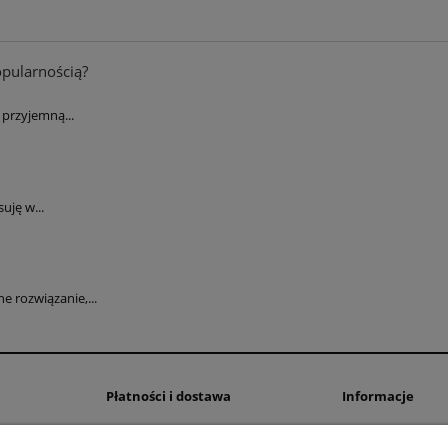
opularnością?
przyjemną...
uję w...
 rozwiązanie,...
Płatności i dostawa
Informacje
Formy płatności
Polityka prywatno