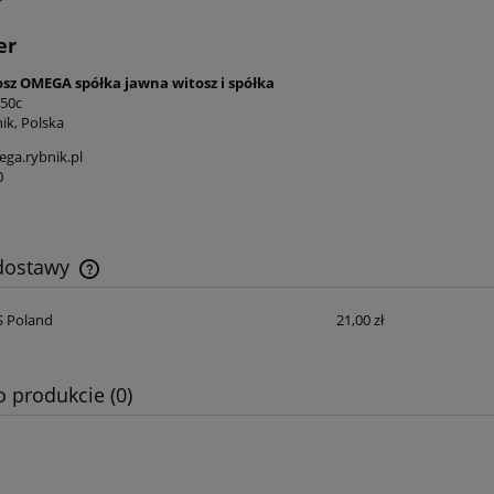
er
osz OMEGA spółka jawna witosz i spółka
 50c
ik, Polska
ga.rybnik.pl
0
 dostawy
S Poland
21,00 zł
Cena nie zawiera ewentualnych kosztów
płatności
o produkcie (0)