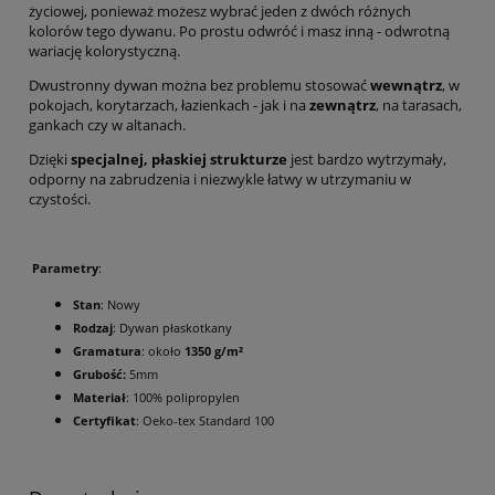
życiowej, ponieważ możesz wybrać jeden z dwóch różnych
kolorów tego dywanu. Po prostu odwróć i masz inną - odwrotną
wariację kolorystyczną.
Dwustronny dywan można bez problemu stosować
wewnątrz
, w
pokojach, korytarzach, łazienkach - jak i na
zewnątrz
, na tarasach,
gankach czy w altanach.
Dzięki
specjalnej, płaskiej strukturze
jest bardzo wytrzymały,
odporny na zabrudzenia i niezwykle łatwy w utrzymaniu w
czystości.
Parametry
:
Stan
: Nowy
Rodzaj
: Dywan płaskotkany
Gramatura
: około
1350 g/m²
Grubość:
5mm
Materiał
: 100% polipropylen
Certyfikat
: Oeko-tex Standard 100