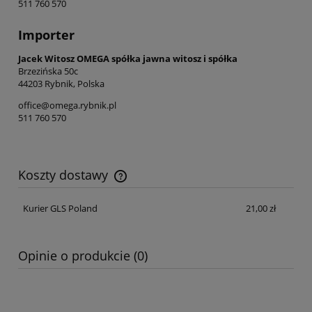
511 760 570
Importer
Jacek Witosz OMEGA spółka jawna witosz i spółka
Brzezińska 50c
44203 Rybnik, Polska
office@omega.rybnik.pl
511 760 570
Koszty dostawy
Cena nie zawiera ewentualnych kosztów płatności
Kurier GLS Poland
21,00 zł
Opinie o produkcie (0)