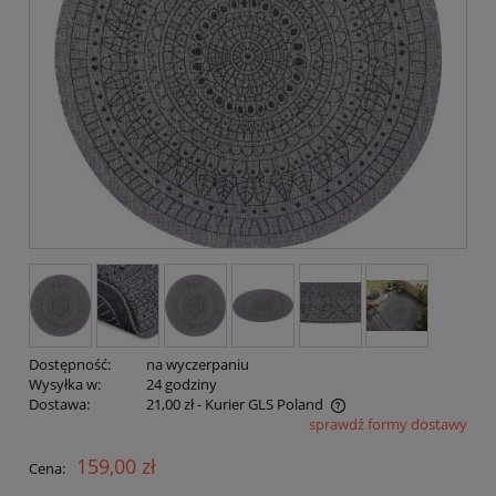
Dostępność:
na wyczerpaniu
Wysyłka w:
24 godziny
Dostawa:
21,00 zł
- Kurier GLS Poland
sprawdź formy dostawy
Cena nie zawiera ewentualnych kosztów płatności
159,00 zł
Cena: