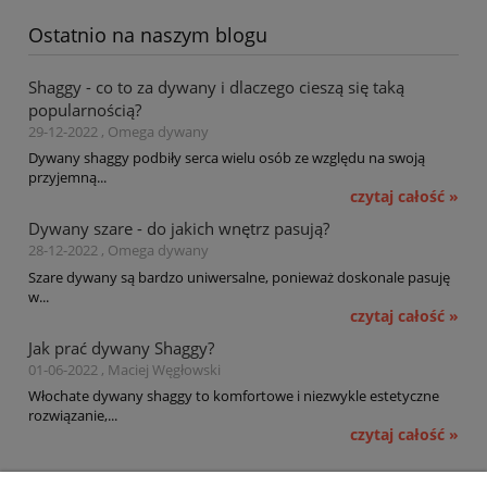
Ostatnio na naszym blogu
Shaggy - co to za dywany i dlaczego cieszą się taką
popularnością?
29-12-2022 , Omega dywany
Dywany shaggy podbiły serca wielu osób ze względu na swoją
przyjemną...
czytaj całość »
Dywany szare - do jakich wnętrz pasują?
28-12-2022 , Omega dywany
Szare dywany są bardzo uniwersalne, ponieważ doskonale pasuję
w...
czytaj całość »
Jak prać dywany Shaggy?
01-06-2022 , Maciej Węgłowski
Włochate dywany shaggy to komfortowe i niezwykle estetyczne
rozwiązanie,...
czytaj całość »
Pomoc