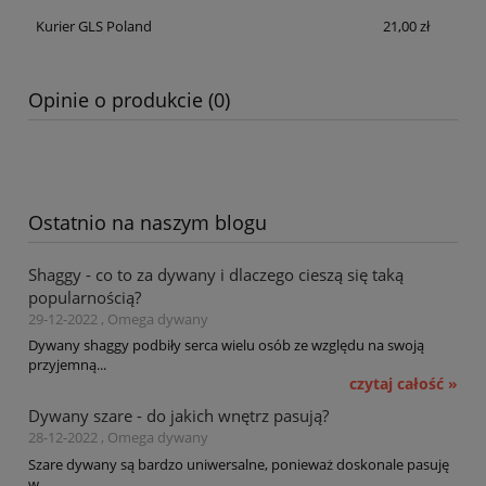
Kurier GLS Poland
21,00 zł
Opinie o produkcie (0)
Ostatnio na naszym blogu
Shaggy - co to za dywany i dlaczego cieszą się taką
popularnością?
29-12-2022 , Omega dywany
Dywany shaggy podbiły serca wielu osób ze względu na swoją
przyjemną...
czytaj całość »
Dywany szare - do jakich wnętrz pasują?
28-12-2022 , Omega dywany
Szare dywany są bardzo uniwersalne, ponieważ doskonale pasuję
w...