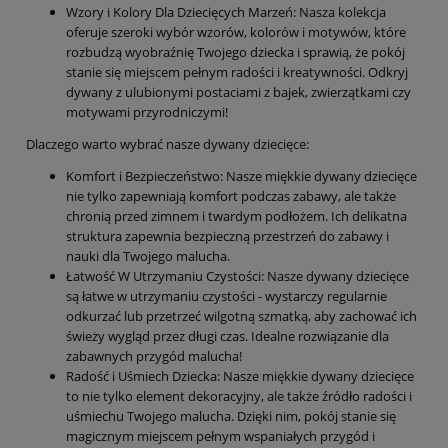
Wzory i Kolory Dla Dziecięcych Marzeń: Nasza kolekcja
oferuje szeroki wybór wzorów, kolorów i motywów, które
rozbudzą wyobraźnię Twojego dziecka i sprawią, że pokój
stanie się miejscem pełnym radości i kreatywności. Odkryj
dywany z ulubionymi postaciami z bajek, zwierzątkami czy
motywami przyrodniczymi!
Dlaczego warto wybrać nasze dywany dziecięce:
Komfort i Bezpieczeństwo: Nasze miękkie dywany dziecięce
nie tylko zapewniają komfort podczas zabawy, ale także
chronią przed zimnem i twardym podłożem. Ich delikatna
struktura zapewnia bezpieczną przestrzeń do zabawy i
nauki dla Twojego malucha.
Łatwość W Utrzymaniu Czystości: Nasze dywany dziecięce
są łatwe w utrzymaniu czystości - wystarczy regularnie
odkurzać lub przetrzeć wilgotną szmatką, aby zachować ich
świeży wygląd przez długi czas. Idealne rozwiązanie dla
zabawnych przygód malucha!
Radość i Uśmiech Dziecka: Nasze miękkie dywany dziecięce
to nie tylko element dekoracyjny, ale także źródło radości i
uśmiechu Twojego malucha. Dzięki nim, pokój stanie się
magicznym miejscem pełnym wspaniałych przygód i