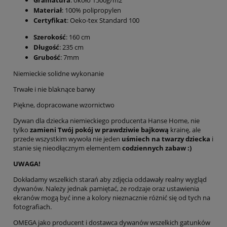
Materiał
: 100% polipropylen
Certyfikat
: Oeko-tex Standard 100
Szerokość
: 160 cm
Długość
: 235 cm
Grubość
: 7mm
Niemieckie solidne wykonanie
Trwałe i nie blaknące barwy
Piękne, dopracowane wzornictwo
Dywan dla dziecka niemieckiego producenta Hanse Home, nie
tylko
zamieni Twój pokój w prawdziwie bajkową
krainę, ale
przede wszystkim wywoła nie jeden
uśmiech na twarzy dziecka
i
stanie się nieodłącznym elementem
codziennych zabaw :)
UWAGA!
Dokładamy wszelkich starań aby zdjęcia oddawały realny wygląd
dywanów. Należy jednak pamiętać, że rodzaje oraz ustawienia
ekranów mogą być inne a kolory nieznacznie różnić się od tych na
fotografiach.
OMEGA jako producent i dostawca dywanów wszelkich gatunków