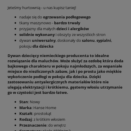
Jeteśmy hurtownią - u nas kupisz taniej!
nadaje się do
ogrzewania podłogowego
tkany maszynowo -
bardzo trwały
przyjazny dla małych
dzieci i alergików
solidnie wykonany
i obszyty ze wszystkich stron
dywan
uniwersalny
, doskonały do
salonu
,
sypialni
,
pokoju
dla dziecka
Dywan dziecięcy niemieckiego producenta to idealne
rozwiązanie dla maluchów. Może służyć za ozdobę która doda
bajkowego charakteru
w pokoju najmłodszych, za wspaniałe
miejsce do niezliczonych zabaw
, jak i po prostu jako
miękkie
wykończenie
podłogi w pokoju dla dziecka. Dzięki
zastosowaniu
antyalergicznych
materiałów które nie
ulegają elektryzacji i krótkiemu, gęstemy włosiu utrzymanie
go w czystości jest bardzo łatwe.
Stan
: Nowy
Marka
: Hanse Home
Kształt
: prostokąt
Rodzaj
: z krótkim włosiem
Przeznaczenie
: do wnętrz
Gramatura
: około 1500g/m2