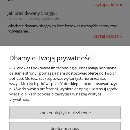
czytaj całość »
Jak prać dywany Shaggy?
01-06-2022 , Maciej Węgłowski
Włochate dywany shaggy to komfortowe i niezwykle estetyczne
rozwiązanie,...
czytaj całość »
Pomoc
Dbamy o Twoją prywatność
Moje konto
Pliki cookies i pokrewne im technologie umożliwiają poprawne
działanie strony i pomagają nam dostosować ofertę do Twoich
potrzeb. Możesz zaakceptować wykorzystanie przez nas
Płatności i dostawa
wszystkich tych plików i przejść do sklepu lub dostosować użycie
plików do swoich preferencji, wybierając opcję "Dostosuj zgody".
Informacje
Więcej o plikach cookies przeczytasz w naszej Polityce
prywatności.
O nas
zaakceptuj tylko niezbędne
OMEGA Spółka Jawna
dostosuj zgody