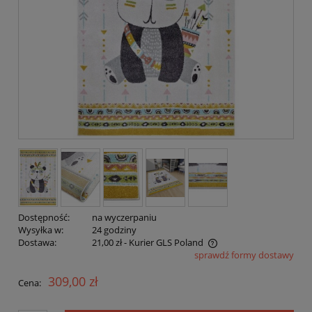
Dostępność:
na wyczerpaniu
Wysyłka w:
24 godziny
Dostawa:
21,00 zł
- Kurier GLS Poland
sprawdź formy dostawy
Cena nie zawiera ewentualnych kosztów płatności
309,00 zł
Cena: