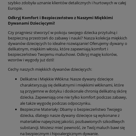
szybko zdobyła uznanie klientów detalicznych i hurtowych w całej
Europie.
Odkryj Komfort i Bezpieczeństwo z Naszymi Miękkimi
Dywanami Dziecięcymi!
Czy pragniesz stworzyć w pokoju swojego dziecka przytulną i
bezpieczną przestrzeń do zabawy i nauki? Nasza kolekcja miękkich
dywanów dziecięcych to idealne rozwiązanie! Oferujemy dywany o
delikatnym, miękkim włosiu, które zapewniają komfort i
bezpieczeństwo Twojemu maluchowi. Odkryj magię kolorów,
wzorów i wygody już dziś!
Cechy naszych miękkich dywanów dziecięcych:
Delikatne i Miękkie Włókna: Nasze dywany dziecięce
charakteryzują się delikatnymi i miękkimi włóknami, które
są przyjemne w dotyku i doskonale chronią delikatną skórę
dziecka. Zapewniają one nie tylko komfort podczas zabawy,
ale także wygodę podczas odpoczynku.
Bezpieczne Materiały: Dbamy o bezpieczeństwo Twojego
dziecka, dlatego nasze dywany dziecięce są wykonane z
materiałów najwyższej jakości, pozbawionych szkodliwych
substancji. Możesz mieć pewność, że Twój maluch bawi się
na bezpiecznym i hipoalergicznym dywanie.