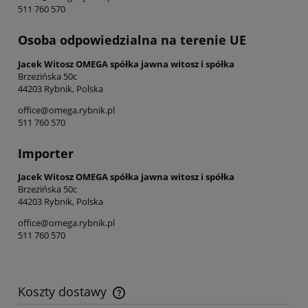
511 760 570
Osoba odpowiedzialna na terenie UE
Jacek Witosz OMEGA spółka jawna witosz i spółka
Brzezińska 50c
44203 Rybnik, Polska
office@omega.rybnik.pl
511 760 570
Importer
Jacek Witosz OMEGA spółka jawna witosz i spółka
Brzezińska 50c
44203 Rybnik, Polska
office@omega.rybnik.pl
511 760 570
Koszty dostawy
Cena nie zawiera ewentualnych kosztów płatności