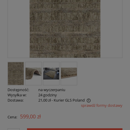
Dostępność:
na wyczerpaniu
Wysyłka w:
24 godziny
Dostawa:
21,00 zł
- Kurier GLS Poland
sprawdź formy dostawy
Cena nie zawiera ewentualnych kosztów płatności
599,00 zł
Cena: