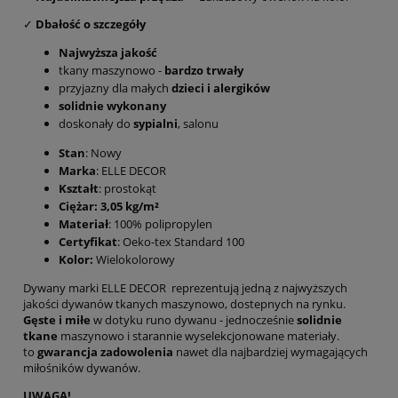
✓
Dbałość o szczegóły
Najwyższa jakość
tkany maszynowo -
bardzo trwały
przyjazny dla małych
dzieci i alergików
solidnie wykonany
doskonały do
sypialni
, salonu
Stan
: Nowy
Marka
: ELLE DECOR
Kształt
: prostokąt
Ciężar: 3,05 kg/m²
Materiał
: 100% polipropylen
Certyfikat
: Oeko-tex Standard 100
Kolor:
Wielokolorowy
Dywany marki ELLE DECOR reprezentują jedną z najwyższych
jakości dywanów tkanych maszynowo, dostepnych na rynku.
Gęste i miłe
w dotyku runo dywanu - jednocześnie
solidnie
tkane
maszynowo i starannie wyselekcjonowane materiały.
to
gwarancja zadowolenia
nawet dla najbardziej wymagających
miłośników dywanów.
UWAGA!