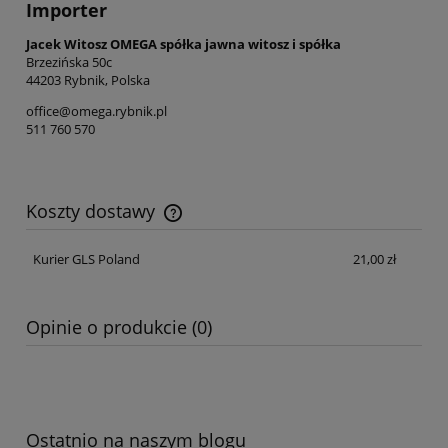
Importer
Jacek Witosz OMEGA spółka jawna witosz i spółka
Brzezińska 50c
44203 Rybnik, Polska
office@omega.rybnik.pl
511 760 570
Koszty dostawy
Cena nie zawiera ewentualnych kosztów płatności
Kurier GLS Poland
21,00 zł
Opinie o produkcie (0)
Ostatnio na naszym blogu