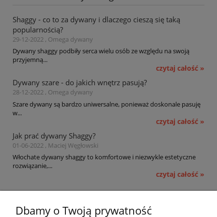
Shaggy - co to za dywany i dlaczego cieszą się taką
popularnością?
29-12-2022 , Omega dywany
Dywany shaggy podbiły serca wielu osób ze względu na swoją
przyjemną...
czytaj całość »
Dywany szare - do jakich wnętrz pasują?
28-12-2022 , Omega dywany
Szare dywany są bardzo uniwersalne, ponieważ doskonale pasuję
w...
czytaj całość »
Jak prać dywany Shaggy?
01-06-2022 , Maciej Węgłowski
Włochate dywany shaggy to komfortowe i niezwykle estetyczne
rozwiązanie,...
czytaj całość »
Pomoc
Dbamy o Twoją prywatność