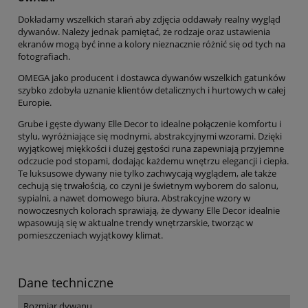
Dokładamy wszelkich starań aby zdjęcia oddawały realny wygląd
dywanów. Należy jednak pamiętać, że rodzaje oraz ustawienia
ekranów mogą być inne a kolory nieznacznie różnić się od tych na
fotografiach.
OMEGA jako producent i dostawca dywanów wszelkich gatunków
szybko zdobyła uznanie klientów detalicznych i hurtowych w całej
Europie.
Grube i gęste dywany Elle Decor to idealne połączenie komfortu i
stylu, wyróżniające się modnymi, abstrakcyjnymi wzorami. Dzięki
wyjątkowej miękkości i dużej gęstości runa zapewniają przyjemne
odczucie pod stopami, dodając każdemu wnętrzu elegancji i ciepła.
Te luksusowe dywany nie tylko zachwycają wyglądem, ale także
cechują się trwałością, co czyni je świetnym wyborem do salonu,
sypialni, a nawet domowego biura. Abstrakcyjne wzory w
nowoczesnych kolorach sprawiają, że dywany Elle Decor idealnie
wpasowują się w aktualne trendy wnętrzarskie, tworząc w
pomieszczeniach wyjątkowy klimat.
Dane techniczne
Rozmiar dywanu