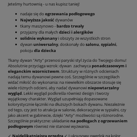
Jeteśmy hurtownią - u nas kupisz taniej!
nadaje się do
ogrzewania podłogowego
Najwyższa jakość
dywanów
tkany maszynowo -
bardzo trwały
przyjazny dla małych
dzieci i alergików
solidnie wykonany
i obszyty ze wszystkich stron
dywan
uniwersalny
, doskonały do
salonu
,
sypialni
,
pokoju
dla dziecka
Tkany dywan "Arty" przenosi paryski styl życia do Twojego domu!
Absolutnie przyciąga wzrok: dywan zachwyca
ponadczasowym i
eleganckim wzornictwem
. Struktury w różnych odcieniach
nadają temu dywanowi pewne coś. Szczególnie w szczegółach
widać miłość do wykonania: na niewielkim obszarze stosuje się
wiele różnych odcieni, aby nadać dywanowi
niepowtarzalny
wygląd
. Lekki wygląd podkreśla również design i tworzy
wyjątkowy charakter. Wygląd uzupełniają dopasowane
kolorystycznie łączniki na dłuższych bokach dywanu. Niezależnie
od tego, czy jest to atrakcja w salonie, dekoracyjnie w sypialni, czy
jako akcent w gabinecie, dzięki "Arty" możliwości są różnorodne.
Szczególnie praktyczne: układanie
na podłogach z ogrzewaniem
podłogowym
również nie stanowi wyzwania.
✓
Najdelikatniejsza przędza
✓ Luksusowy owerlok na kolor