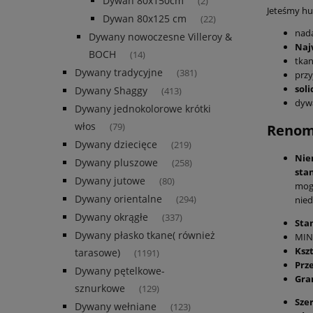
Dywan 80x150cm
(2)
Jeteśmy hur
Dywan 80x125 cm
(22)
nada
Dywany nowoczesne Villeroy &
Naj
BOCH
(14)
tka
Dywany tradycyjne
(381)
przy
sol
Dywany Shaggy
(413)
dyw
Dywany jednokolorowe krótki
włos
(79)
Renom
Dywany dziecięce
(219)
Nie
Dywany pluszowe
(258)
sta
Dywany jutowe
(80)
mogl
Dywany orientalne
(294)
nied
Dywany okrągłe
(337)
Sta
Dywany płasko tkane( również
MIN
Kszt
tarasowe)
(1191)
Prz
Dywany pętelkowe-
Gra
sznurkowe
(129)
Sze
Dywany wełniane
(123)