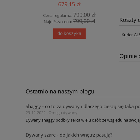
ski
Heriz
679,15 zł
00 zł
799,00 zł
Cena regularna:
Cena
Koszty
00 zł
799,00 zł
Najniższa cena:
Najn
do koszyka
Kurier GL
Opinie 
Ostatnio na naszym blogu
Shaggy - co to za dywany i dlaczego cieszą się taką p
29-12-2022 , Omega dywany
Dywany shaggy podbiły serca wielu osób ze względu na swoją 
Dywany szare - do jakich wnętrz pasują?