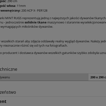
gość
: 290 cm
gość włosa
: 11mm
 wewnętrzny:
200 ACP X- PER128
ki MINT RUGS reprezentują jedną z najwyższych jakości dywanów tkanyc
u - jednocześnie
solidnie tkane
maszynowo i starannie wyselekcjonowane
j wymagających miłośników dywanów.
wszelkich starań aby zdjęcia oddawały realny wygląd dywanów. Należy jed
ry nieznacznie różnić się od tych na fotografiach.
 producent i dostawca dywanów wszelkich gatunków szybko zdobyła uznanie
chniczne
dywanu
200 x 290 
czeństwo
ent