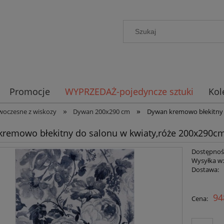
Promocje
WYPRZEDAŻ-pojedyncze sztuki
Kol
»
»
oczesne z wiskozy
Dywan 200x290 cm
Dywan kremowo błekitny 
remowo błekitny do salonu w kwiaty,róże 200x290c
Dostępnoś
Wysyłka w
Dostawa:
Cena nie zawiera ewent
94
Cena:
płatności