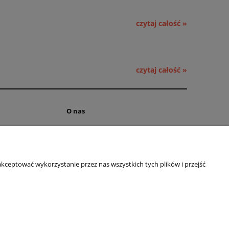
czytaj całość »
czytaj całość »
O nas
ści
Kontakt i dane firmy
 cookies
Obsługa hurtowa
kceptować wykorzystanie przez nas wszystkich tych plików i przejść