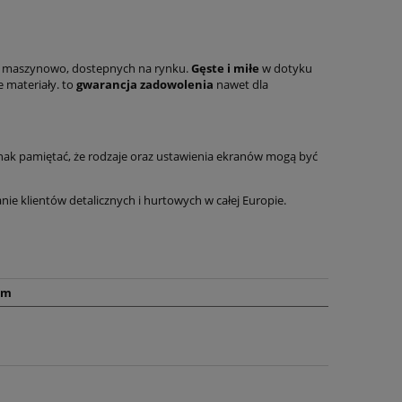
h maszynowo, dostepnych na rynku.
Gęste i miłe
w dotyku
 materiały. to
gwarancja zadowolenia
nawet dla
nak pamiętać, że rodzaje oraz ustawienia ekranów mogą być
 klientów detalicznych i hurtowych w całej Europie.
cm