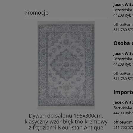
Jacek Wit
Brzezińska
Promocje
44203 Rybn
office@ome
511 760 57
Osoba 
Jacek Wit
Brzezińska
44203 Rybn
office@ome
511 760 57
Import
Jacek Wit
Brzezińska
44203 Rybn
 salonu
Dywan do salonu 195x300cm,
Eksklu
y&BOCH
klasyczny wzór błękitno kremowy
wiskoz
office@ome
y wzór
z frędzlami Nouristan Antique
Di
511 760 57