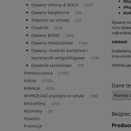
Dłu
Dywany Villeroy & BOCH
(227)
Dłu
Dywany świąteczne
(20)
Kod
Stopnice na schody
(12)
Dywany mar
Chodniki
runo dywan
(574)
najbardzie
Dywany BOHO
(264)
UWAGA!
Dywany młodzieżowe
(164)
Dywany, chodniki kuchenne i
Dokładamy 
inne a kolo
wycieraczki antypoślizgowe
(158)
Dywaniki łazienkowe
OMEGA jako
(57)
Pomieszczenia
(1567)
Kolory
(1193)
Dane te
Kolekcje
(626)
Rozmiar 
WYPRZEDAŻ-pojedyncze sztuki
(396)
Bestsellery
(415)
Rozmiary
(0)
Bezpie
Nowości
Produc
Promocje