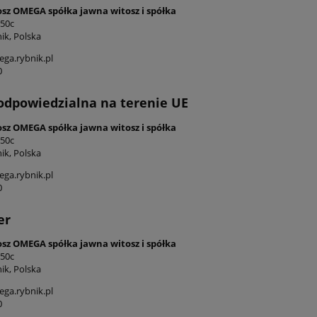
osz OMEGA spółka jawna witosz i spółka
 50c
ik, Polska
ga.rybnik.pl
0
odpowiedzialna na terenie UE
osz OMEGA spółka jawna witosz i spółka
 50c
ik, Polska
ga.rybnik.pl
0
er
osz OMEGA spółka jawna witosz i spółka
 50c
ik, Polska
zywny szary dywan z
Dywan tradycyjny do salon
y, Mint Rugs Keshan
155x235cm,Villeroy&Boch
ga.rybnik.pl
yala 200x300cm
Etienne klasyczny kremow
0