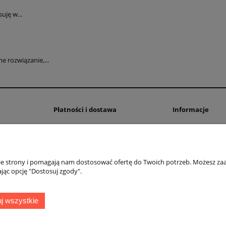
uję w...
 rozwiązanie,...
Płatności i dostawa
Informacje
Formy płatności
Polityka prywatno
Czas i koszty dostawy
Ustawienia plików
Czas realizacji zamówienia
nie strony i pomagają nam dostosować ofertę do Twoich potrzeb. Możesz zaa
jąc opcję "Dostosuj zgody".
OMEGA Spółka Jawna
Witosz i Spółka
44-203 Rybnik ul. Brzezińska 50c
j wszystkie
telefon:
511760570
Facebook