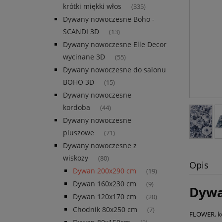
krótki miękki włos
(335)
Dywany nowoczesne Boho -
SCANDI 3D
(13)
Dywany nowoczesne Elle Decor
wycinane 3D
(55)
Dywany nowoczesne do salonu
BOHO 3D
(15)
Dywany nowoczesne
kordoba
(44)
Dywany nowoczesne
pluszowe
(71)
Dywany nowoczesne z
wiskozy
(80)
Opis
Dywan 200x290 cm
(19)
Dywan 160x230 cm
(9)
Dywa
Dywan 120x170 cm
(20)
Chodnik 80x250 cm
(7)
FLOWER, k