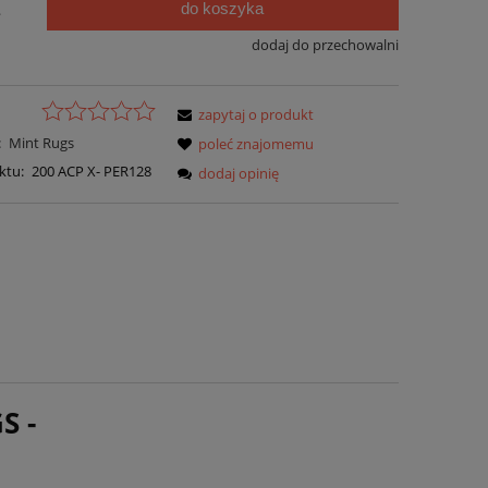
do koszyka
.
dodaj do przechowalni
zapytaj o produkt
:
Mint Rugs
poleć znajomemu
ktu:
200 ACP X- PER128
dodaj opinię
S -