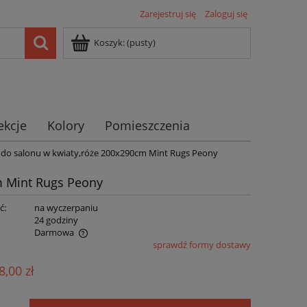
Zarejestruj się
Zaloguj się
Koszyk:
(pusty)
ekcje
Kolory
Pomieszczenia
do salonu w kwiaty,róże 200x290cm Mint Rugs Peony
m Mint Rugs Peony
ć:
na wyczerpaniu
:
24 godziny
Darmowa
sprawdź formy dostawy
ualnych kosztów
8,00 zł