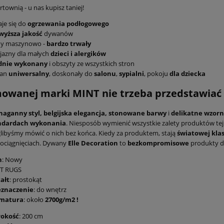
townią - u nas kupisz taniej!
je się do
ogrzewania podłogowego
wyższa jakość
dywanów
ny maszynowo -
bardzo trwały
jazny dla małych
dzieci i alergików
idnie wykonany
i obszyty ze wszystkich stron
an
uniwersalny
, doskonały do
salonu
,
sypialni
, pokoju
dla dziecka
owanej marki MINT nie trzeba przedstawiać
naganny styl,
belgijska elegancja,
stonowane barwy
i
delikatne wzor
ndardach
wykonania
. Niesposób wymienić wszystkie zalety produktów tej
ibyśmy mówić o nich bez końca. Kiedy za produktem, stają
światowej klas
ociągnięciach. Dywany
Elle Decoration
to
bezkompromisowe
produkty d
n
: Nowy
T RUGS
ałt
: prostokąt
eznaczenie
: do wnętrz
matura
: około
2700g/m2 !
rokość
: 200 cm