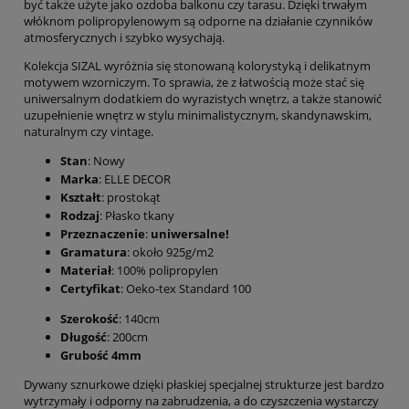
być także użyte jako ozdoba balkonu czy tarasu. Dzięki trwałym
włóknom polipropylenowym są odporne na działanie czynników
atmosferycznych i szybko wysychają.
Kolekcja SIZAL wyróżnia się stonowaną kolorystyką i delikatnym
motywem wzorniczym. To sprawia, że z łatwością może stać się
uniwersalnym dodatkiem do wyrazistych wnętrz, a także stanowić
uzupełnienie wnętrz w stylu minimalistycznym, skandynawskim,
naturalnym czy vintage.
Stan
: Nowy
Marka
: ELLE DECOR
Kształt
: prostokąt
Rodzaj
: Płasko tkany
Przeznaczenie
:
uniwersalne!
Gramatura
: około 925g/m2
Materiał
: 100% polipropylen
Certyfikat
: Oeko-tex Standard 100
Szerokość
: 140cm
Długość
: 200cm
Grubość 4mm
Dywany sznurkowe dzięki płaskiej specjalnej strukturze jest bardzo
wytrzymały i odporny na zabrudzenia, a do czyszczenia wystarczy