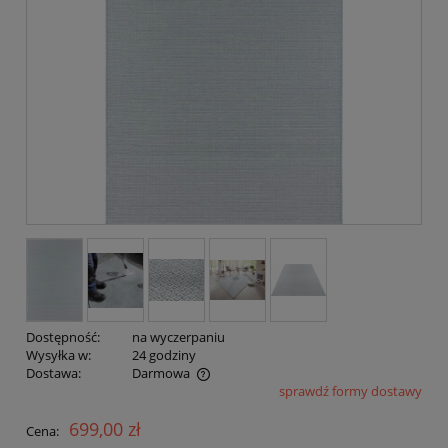
Dostępność:
na wyczerpaniu
Wysyłka w:
24 godziny
Dostawa:
Darmowa
sprawdź formy dostawy
Cena nie zawiera ewentualnych kosztów płatności
699,00 zł
Cena: