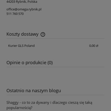
44203 Rybnik, Polska
office@omega.rybnik.pl
511 760 570
Koszty dostawy
Cena nie zawiera ewentualnych kosztów płatności
Kurier GLS Poland
0,00 zł
Opinie o produkcie (0)
Ostatnio na naszym blogu
Shaggy - co to za dywany i dlaczego cieszą się taką
popularnością?