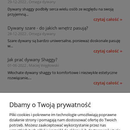
29-12-2022 , Omega dywany
Dywany shaggy podbiły serca wielu osób ze względu na swoją
przyjemną...
czytaj całość »
Dywany szare - do jakich wnętrz pasują?
28-12-2022 , Omega dywany
Szare dywany są bardzo uniwersalne, ponieważ doskonale pasuję
w...
czytaj całość »
Jak prać dywany Shaggy?
01-06-2022 , Maciej Węgłowski
Włochate dywany shaggy to komfortowe i niezwykle estetyczne
rozwiązanie,...
czytaj całość »
Pomoc
Dbamy o Twoją prywatność
Moje konto
Pliki cookies i pokrewne im technologie umożliwiają poprawne
działanie strony i pomagają nam dostosować ofertę do Twoich
potrzeb. Możesz zaakceptować wykorzystanie przez nas
Płatności i dostawa