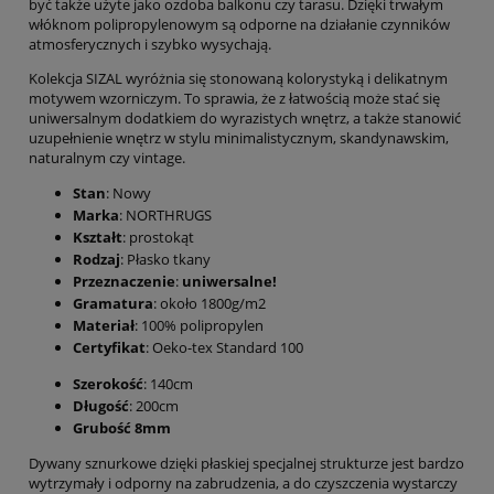
być także użyte jako ozdoba balkonu czy tarasu. Dzięki trwałym
włóknom polipropylenowym są odporne na działanie czynników
atmosferycznych i szybko wysychają.
Kolekcja SIZAL wyróżnia się stonowaną kolorystyką i delikatnym
motywem wzorniczym. To sprawia, że z łatwością może stać się
uniwersalnym dodatkiem do wyrazistych wnętrz, a także stanowić
uzupełnienie wnętrz w stylu minimalistycznym, skandynawskim,
naturalnym czy vintage.
Stan
: Nowy
Marka
: NORTHRUGS
Kształt
: prostokąt
Rodzaj
: Płasko tkany
Przeznaczenie
:
uniwersalne!
Gramatura
: około 1800g/m2
Materiał
: 100% polipropylen
Certyfikat
: Oeko-tex Standard 100
Szerokość
: 140cm
Długość
: 200cm
Grubość 8mm
Dywany sznurkowe dzięki płaskiej specjalnej strukturze jest bardzo
wytrzymały i odporny na zabrudzenia, a do czyszczenia wystarczy