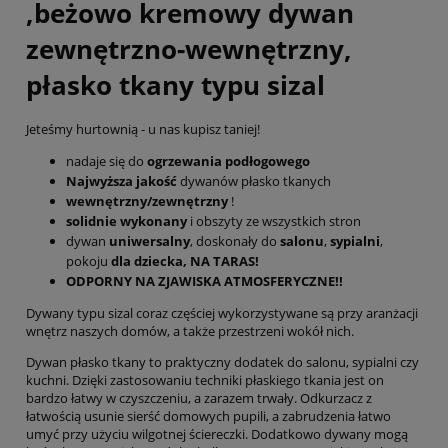
,beżowo kremowy dywan
zewnętrzno-wewnętrzny,
płasko tkany typu sizal
Jeteśmy hurtownią - u nas kupisz taniej!
nadaje się do
ogrzewania podłogowego
Najwyższa jakość
dywanów płasko tkanych
wewnętrzny/zewnętrzny
!
solidnie wykonany
i obszyty ze wszystkich stron
dywan
uniwersalny
, doskonały do
salonu
,
sypialni
,
pokoju
dla dziecka, NA TARAS!
ODPORNY NA ZJAWISKA ATMOSFERYCZNE!!
Dywany typu sizal coraz częściej wykorzystywane są przy aranżacji
wnętrz naszych domów, a także przestrzeni wokół nich.
Dywan płasko tkany to praktyczny dodatek do salonu, sypialni czy
kuchni. Dzięki zastosowaniu techniki płaskiego tkania jest on
bardzo łatwy w czyszczeniu, a zarazem trwały. Odkurzacz z
łatwością usunie sierść domowych pupili, a zabrudzenia łatwo
umyć przy użyciu wilgotnej ściereczki. Dodatkowo dywany mogą