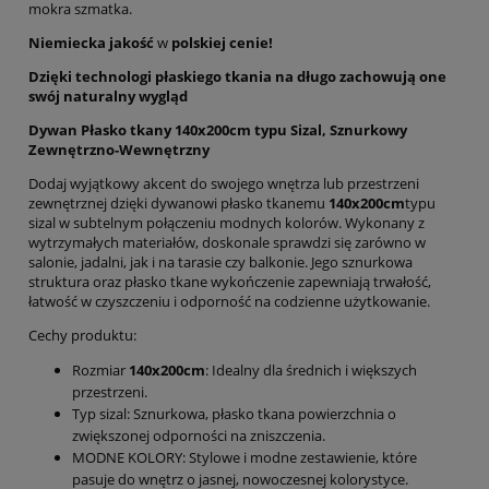
mokra szmatka.
Niemiecka jakość
w
polskiej cenie!
Dzięki technologi płaskiego tkania na długo zachowują one
swój naturalny wygląd
Dywan Płasko tkany 140x200cm typu Sizal, Sznurkowy
Zewnętrzno-Wewnętrzny
Dodaj wyjątkowy akcent do swojego wnętrza lub przestrzeni
zewnętrznej dzięki dywanowi płasko tkanemu
140x200cm
typu
sizal w subtelnym połączeniu modnych kolorów. Wykonany z
wytrzymałych materiałów, doskonale sprawdzi się zarówno w
salonie, jadalni, jak i na tarasie czy balkonie. Jego sznurkowa
struktura oraz płasko tkane wykończenie zapewniają trwałość,
łatwość w czyszczeniu i odporność na codzienne użytkowanie.
Cechy produktu:
Rozmiar
140x200cm
: Idealny dla średnich i większych
przestrzeni.
Typ sizal: Sznurkowa, płasko tkana powierzchnia o
zwiększonej odporności na zniszczenia.
MODNE KOLORY: Stylowe i modne zestawienie, które
pasuje do wnętrz o jasnej, nowoczesnej kolorystyce.