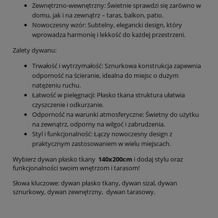
Zewnętrzno-wewnętrzny: Świetnie sprawdzi się zarówno w
domu, jak i na zewnątrz – taras, balkon, patio.
Nowoczesny wzór: Subtelny, elegancki design, który
wprowadza harmonię i lekkość do każdej przestrzeni.
Zalety dywanu:
Trwałość i wytrzymałość: Sznurkowa konstrukcja zapewnia
odporność na ścieranie, idealna do miejsc o dużym
natężeniu ruchu.
Łatwość w pielęgnacji: Płasko tkana struktura ułatwia
czyszczenie i odkurzanie.
Odporność na warunki atmosferyczne: Świetny do użytku
na zewnątrz, odporny na wilgoć i zabrudzenia.
Styl i funkcjonalność: Łączy nowoczesny design z
praktycznym zastosowaniem w wielu miejscach.
Wybierz dywan płasko tkany
140x200cm
i dodaj stylu oraz
funkcjonalności swoim wnętrzom i tarasom!
Słowa kluczowe: dywan płasko tkany, dywan sizal, dywan
sznurkowy, dywan zewnętrzny, dywan tarasowy.