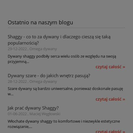
Ostatnio na naszym blogu
Shaggy - co to za dywany i dlaczego cieszą się taką
popularnością?
29-12-2022 , Omega dywany
Dywany shaggy podbiły serca wielu osób ze względu na swoją
przyjemną...
czytaj całość »
Dywany szare - do jakich wnętrz pasują?
28-12-2022 , Omega dywany
Szare dywany są bardzo uniwersalne, ponieważ doskonale pasuję
w...
czytaj całość »
Jak prać dywany Shaggy?
01-06-2022 , Maciej Węgłowski
Włochate dywany shaggy to komfortowe i niezwykle estetyczne
rozwiązanie,...
czytaj całość »