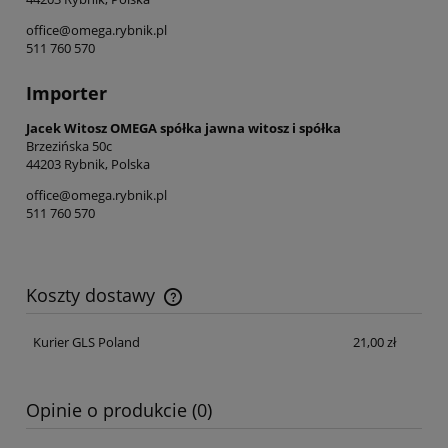
office@omega.rybnik.pl
511 760 570
Importer
Jacek Witosz OMEGA spółka jawna witosz i spółka
Brzezińska 50c
44203 Rybnik, Polska
office@omega.rybnik.pl
511 760 570
Koszty dostawy
Cena nie zawiera ewentualnych kosztów płatności
Kurier GLS Poland
21,00 zł
Opinie o produkcie (0)