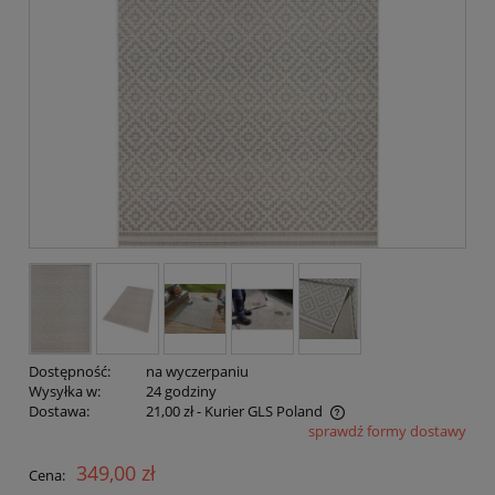
Dostępność:
na wyczerpaniu
Wysyłka w:
24 godziny
Dostawa:
21,00 zł
- Kurier GLS Poland
sprawdź formy dostawy
Cena nie zawiera ewentualnych kosztów płatności
349,00 zł
Cena: