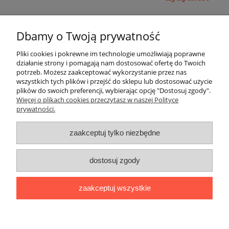
Pomoc
Dbamy o Twoją prywatność
Moje konto
Pliki cookies i pokrewne im technologie umożliwiają poprawne
działanie strony i pomagają nam dostosować ofertę do Twoich
potrzeb. Możesz zaakceptować wykorzystanie przez nas
Płatności i dostawa
wszystkich tych plików i przejść do sklepu lub dostosować użycie
plików do swoich preferencji, wybierając opcję "Dostosuj zgody".
Informacje
Więcej o plikach cookies przeczytasz w naszej Polityce
prywatności.
O nas
zaakceptuj tylko niezbędne
OMEGA Spółka Jawna
dostosuj zgody
Witosz i Spółka
44-203 Rybnik ul. Brzezińska 50c
zaakceptuj wszystkie
telefon:
511760570
Facebook
https://www.facebook.com/marcinszymalaomega/
pokaż pełną wersję strony