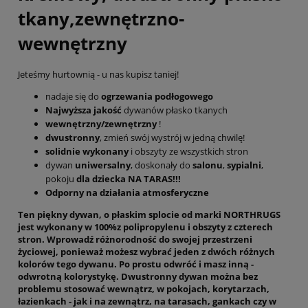
tkany,zewnętrzno-
wewnętrzny
Jeteśmy hurtownią - u nas kupisz taniej!
nadaje się do
ogrzewania podłogowego
Najwyższa jakość
dywanów płasko tkanych
wewnętrzny/zewnętrzny
!
dwustronny
, zmień swój wystrój w jedną chwilę!
solidnie wykonany
i obszyty ze wszystkich stron
dywan
uniwersalny
, doskonały do
salonu
,
sypialni
,
pokoju
dla dziecka NA TARAS!!!
Odporny na działania atmosferyczne
Ten piękny dywan, o
płaskim splocie
od marki NORTHRUGS
jest wykonany w 100%z polipropylenu i obszyty z czterech
stron. Wprowadź
różnorodność
do swojej przestrzeni
życiowej, ponieważ możesz wybrać jeden z dwóch różnych
kolorów tego dywanu. Po prostu
odwróć
i masz inną -
odwrotną kolorystykę.
Dwustronny dywan
można bez
problemu stosować
wewnątrz
, w pokojach, korytarzach,
łazienkach - jak i
na zewnątrz
, na tarasach, gankach czy w