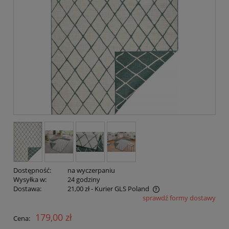
Dostępność:
na wyczerpaniu
Wysyłka w:
24 godziny
Dostawa:
21,00 zł
- Kurier GLS Poland
sprawdź formy dostawy
Cena nie zawiera ewentualnych kosztów płatności
179,00 zł
Cena: