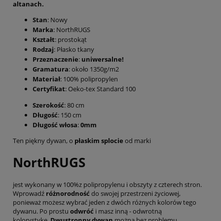
altanach.
Stan
: Nowy
Marka
: NorthRUGS
Kształt
: prostokąt
Rodzaj
: Płasko tkany
Przeznaczenie
:
uniwersalne!
Gramatura
: około 1350g/m2
Materiał
: 100% polipropylen
Certyfikat
: Oeko-tex Standard 100
Szerokość
: 80 cm
Długość
: 150 cm
Długość włosa
:
0mm
Ten piękny dywan, o
płaskim splocie
od marki
NorthRUGS
jest wykonany w 100%z polipropylenu i obszyty z czterech stron.
Wprowadź
różnorodność
do swojej przestrzeni życiowej,
ponieważ możesz wybrać jeden z dwóch różnych kolorów tego
dywanu. Po prostu
odwróć
i masz inną - odwrotną
kolorystykę.
Dwustronny dywan
można bez problemu