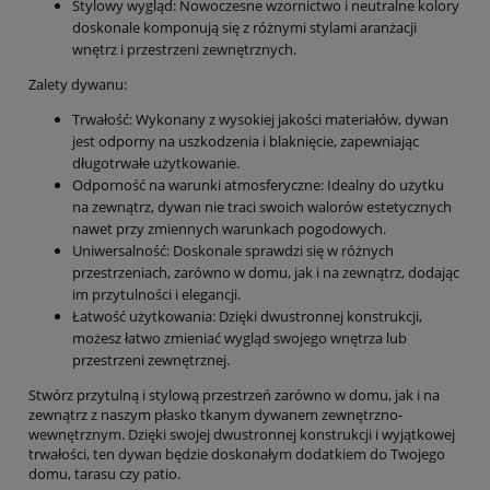
Stylowy wygląd: Nowoczesne wzornictwo i neutralne kolory
doskonale komponują się z różnymi stylami aranżacji
wnętrz i przestrzeni zewnętrznych.
Zalety dywanu:
Trwałość: Wykonany z wysokiej jakości materiałów, dywan
jest odporny na uszkodzenia i blaknięcie, zapewniając
długotrwałe użytkowanie.
Odporność na warunki atmosferyczne: Idealny do użytku
na zewnątrz, dywan nie traci swoich walorów estetycznych
nawet przy zmiennych warunkach pogodowych.
Uniwersalność: Doskonale sprawdzi się w różnych
przestrzeniach, zarówno w domu, jak i na zewnątrz, dodając
im przytulności i elegancji.
Łatwość użytkowania: Dzięki dwustronnej konstrukcji,
możesz łatwo zmieniać wygląd swojego wnętrza lub
przestrzeni zewnętrznej.
Stwórz przytulną i stylową przestrzeń zarówno w domu, jak i na
zewnątrz z naszym płasko tkanym dywanem zewnętrzno-
wewnętrznym. Dzięki swojej dwustronnej konstrukcji i wyjątkowej
trwałości, ten dywan będzie doskonałym dodatkiem do Twojego
domu, tarasu czy patio.