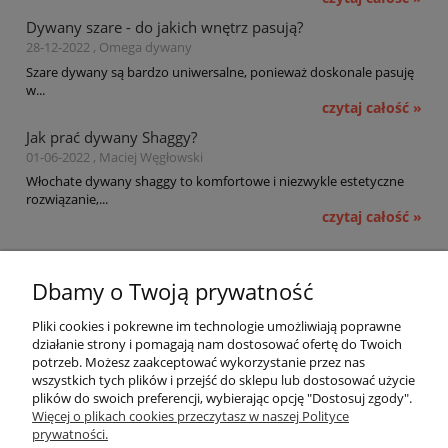
Dywany szare - do jakich wnętrz pasują?
28-12-2022 , Omega dywany
Szare dywany są bardzo uniwersalne, ponieważ doskonale pasuję
w...
czytaj całość »
Jak prać dywany Shaggy?
01-06-2022 , Maciej Węgłowski
Włochate dywany shaggy to komfortowe i niezwykle estetyczne
rozwiązanie,...
czytaj całość »
Pomoc
Dbamy o Twoją prywatność
Moje konto
Pliki cookies i pokrewne im technologie umożliwiają poprawne
działanie strony i pomagają nam dostosować ofertę do Twoich
potrzeb. Możesz zaakceptować wykorzystanie przez nas
Płatności i dostawa
wszystkich tych plików i przejść do sklepu lub dostosować użycie
plików do swoich preferencji, wybierając opcję "Dostosuj zgody".
Informacje
Więcej o plikach cookies przeczytasz w naszej Polityce
prywatności.