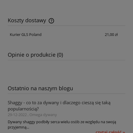
Koszty dostawy
Cena nie zawiera ewentualnych kosztów płatności
Kurier GLS Poland
21,00 zł
Opinie o produkcie (0)
Ostatnio na naszym blogu
Shaggy - co to za dywany i dlaczego cieszą się taką
popularnością?
29-12-2022 , Omega dywany
Dywany shaggy podbiły serca wielu osób ze względu na swoją
przyjemną...
czytaj całość »