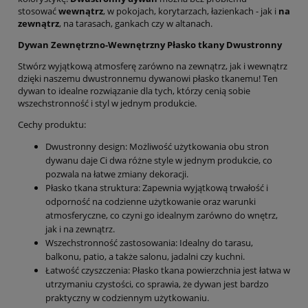
stosować
wewnątrz
, w pokojach, korytarzach, łazienkach - jak i
na
zewnątrz
, na tarasach, gankach czy w altanach.
Dywan Zewnętrzno-Wewnętrzny Płasko tkany Dwustronny
Stwórz wyjątkową atmosferę zarówno na zewnątrz, jak i wewnątrz
dzięki naszemu dwustronnemu dywanowi płasko tkanemu! Ten
dywan to idealne rozwiązanie dla tych, którzy cenią sobie
wszechstronność i styl w jednym produkcie.
Cechy produktu:
Dwustronny design: Możliwość użytkowania obu stron
dywanu daje Ci dwa różne style w jednym produkcie, co
pozwala na łatwe zmiany dekoracji.
Płasko tkana struktura: Zapewnia wyjątkową trwałość i
odporność na codzienne użytkowanie oraz warunki
atmosferyczne, co czyni go idealnym zarówno do wnętrz,
jak i na zewnątrz.
Wszechstronność zastosowania: Idealny do tarasu,
balkonu, patio, a także salonu, jadalni czy kuchni.
Łatwość czyszczenia: Płasko tkana powierzchnia jest łatwa w
utrzymaniu czystości, co sprawia, że dywan jest bardzo
praktyczny w codziennym użytkowaniu.