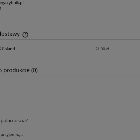
ga.rybnik.pl
0
 dostawy
S Poland
21,00 zł
Cena nie zawiera ewentualnych kosztów
płatności
o produkcie (0)
opularnością?
przyjemną...