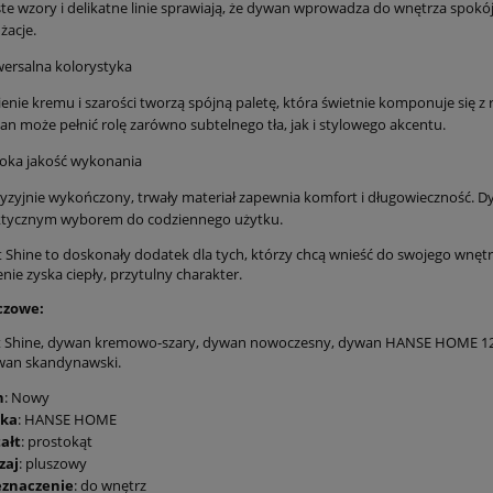
te wzory i delikatne linie sprawiają, że dywan wprowadza do wnętrza spokó
żacje.
ersalna kolorystyka
enie kremu i szarości tworzą spójną paletę, która świetnie komponuje się z
n może pełnić rolę zarówno subtelnego tła, jak i stylowego akcentu.
oka jakość wykonania
yzyjnie wykończony, trwały materiał zapewnia komfort i długowieczność. Dyw
ktycznym wyborem do codziennego użytku.
 Shine to doskonały dodatek dla tych, którzy chcą wnieść do swojego wnętr
ie zyska ciepły, przytulny charakter.
czowe:
t Shine, dywan kremowo-szary, dywan nowoczesny, dywan HANSE HOME 120
wan skandynawski.
n
: Nowy
ka
: HANSE HOME
ałt
: prostokąt
zaj
: pluszowy
eznaczenie
: do wnętrz