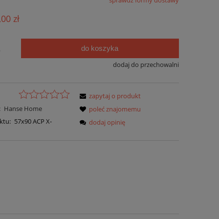
sprawdź formy dostawy
ie zawiera ewentualnych kosztów
,00 zł
ści
do koszyka
.
dodaj do przechowalni
zapytaj o produkt
:
Hanse Home
poleć znajomemu
ktu:
57x90 ACP X-
dodaj opinię