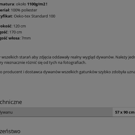
matura
: około
1100g/m2 !
eriał
: 100% poliester
tyfikat
: Oeko-tex Standard 100
rokość
: 120 cm
gość
: 170 cm
gość włosa
: 7mm
wszelkich starań aby zdjęcia oddawały realny wygląd dywanów. Należy jed
ry nieznacznie różnić się od tych na fotografiach.
 producent i dostawca dywanów wszelkich gatunków szybko zdobyła uznanie
chniczne
dywanu
57 x 90 cm
czeństwo