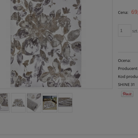
Cena n
69
Cena:
płatno
szt
Ocena:
Producent
Kod produ
SHINE 31