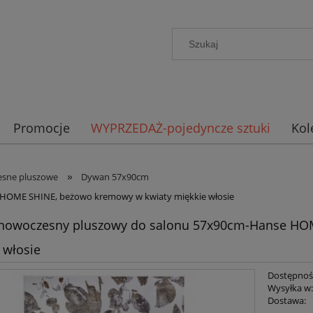
Promocje
WYPRZEDAŻ-pojedyncze sztuki
Kol
»
sne pluszowe
Dywan 57x90cm
HOME SHINE, beżowo kremowy w kwiaty miękkie włosie
nowoczesny pluszowy do salonu 57x90cm-Hanse HOM
 włosie
Dostępnoś
Wysyłka w
Dostawa: