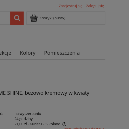
Zarejestruj się
Zaloguj się
Koszyk:
(pusty)
ekcje
Kolory
Pomieszczenia
E SHINE, beżowo kremowy w kwiaty
ć:
na wyczerpaniu
:
24 godziny
21,00 zł
- Kurier GLS Poland