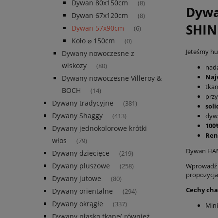
Dywan 80x150cm
(8)
Dywa
Dywan 67x120cm
(8)
SHIN
Dywan 57x90cm
(6)
Koło ⌀ 150cm
(0)
Jeteśmy hur
Dywany nowoczesne z
wiskozy
(80)
nada
Naj
Dywany nowoczesne Villeroy &
tka
BOCH
(14)
przy
Dywany tradycyjne
(381)
sol
Dywany Shaggy
dyw
(413)
100
Dywany jednokolorowe krótki
Ren
włos
(79)
Dywan HAN
Dywany dziecięce
(219)
Dywany pluszowe
Wprowadź s
(258)
propozycja
Dywany jutowe
(80)
Cechy cha
Dywany orientalne
(294)
Dywany okrągłe
(337)
Mini
Dywany płasko tkane( również