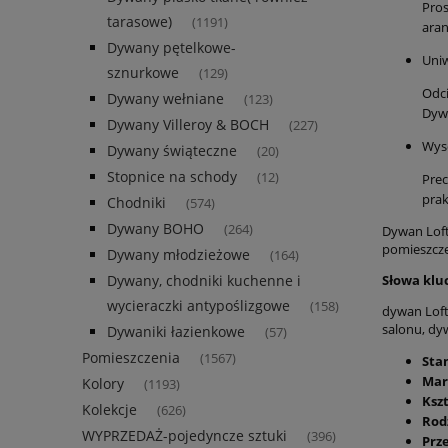
Pros
tarasowe)
(1191)
aran
Dywany pętelkowe-
Uniw
sznurkowe
(129)
Odci
Dywany wełniane
(123)
Dywa
Dywany Villeroy & BOCH
(227)
Wys
Dywany świąteczne
(20)
Stopnice na schody
(12)
Prec
pra
Chodniki
(574)
Dywany BOHO
(264)
Dywan Loft
pomieszczen
Dywany młodzieżowe
(164)
Słowa klu
Dywany, chodniki kuchenne i
wycieraczki antypoślizgowe
(158)
dywan Lof
salonu, dy
Dywaniki łazienkowe
(57)
Pomieszczenia
(1567)
Sta
Mar
Kolory
(1193)
Kszt
Kolekcje
(626)
Rod
WYPRZEDAŻ-pojedyncze sztuki
(396)
Prz