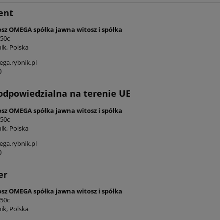
ent
zywny brązowo-złoty
Dywan tradycyjny do salon
osz OMEGA spółka jawna witosz i spółka
z wiskozy, Nouristan
155x235cm,Villeroy&Boch FR
 50c
z Casim 195x300cm
klasyczny kremowo brązow
ik, Polska
wzór
679,15 zł
1 019,15 zł
ga.rybnik.pl
0
799,00 zł
1 199,00 zł
 regularna:
Cena regularna:
799,00 zł
1 199,00 zł
iższa cena:
Najniższa cena:
odpowiedzialna na terenie UE
do koszyka
do koszyka
osz OMEGA spółka jawna witosz i spółka
 50c
ik, Polska
ga.rybnik.pl
0
er
osz OMEGA spółka jawna witosz i spółka
 50c
ik, Polska