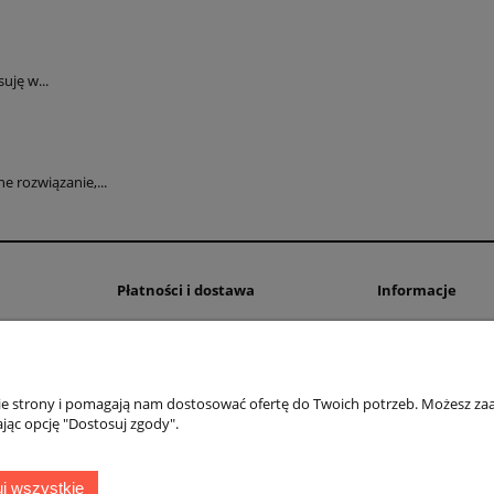
uję w...
 rozwiązanie,...
Płatności i dostawa
Informacje
Formy płatności
Polityka prywatno
Czas i koszty dostawy
Ustawienia plików
Czas realizacji zamówienia
nie strony i pomagają nam dostosować ofertę do Twoich potrzeb. Możesz zaa
jąc opcję "Dostosuj zgody".
OMEGA Spółka Jawna
Witosz i Spółka
44-203 Rybnik ul. Brzezińska 50c
j wszystkie