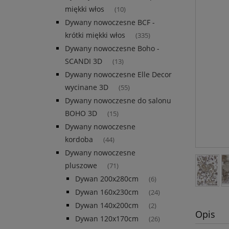
miękki włos
(10)
Dywany nowoczesne BCF -
krótki miękki włos
(335)
Dywany nowoczesne Boho -
SCANDI 3D
(13)
Dywany nowoczesne Elle Decor
wycinane 3D
(55)
Dywany nowoczesne do salonu
BOHO 3D
(15)
Dywany nowoczesne
kordoba
(44)
Dywany nowoczesne
pluszowe
(71)
Dywan 200x280cm
(6)
Dywan 160x230cm
(24)
Dywan 140x200cm
(2)
Opis
Dywan 120x170cm
(26)