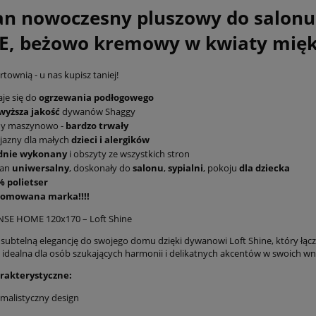
n nowoczesny pluszowy do salon
E, beżowo kremowy w kwiaty mięk
townią - u nas kupisz taniej!
je się do
ogrzewania podłogowego
wyższa jakość
dywanów Shaggy
ny maszynowo -
bardzo trwały
jazny dla małych
dzieci i alergików
idnie wykonany
i obszyty ze wszystkich stron
an
uniwersalny
, doskonały do
salonu
,
sypialni
, pokoju
dla dziecka
% polietser
omowana marka!!!!
SE HOME 120x170 – Loft Shine
ubtelną elegancję do swojego domu dzięki dywanowi Loft Shine, który łącz
 idealna dla osób szukających harmonii i delikatnych akcentów w swoich wn
rakterystyczne:
malistyczny design