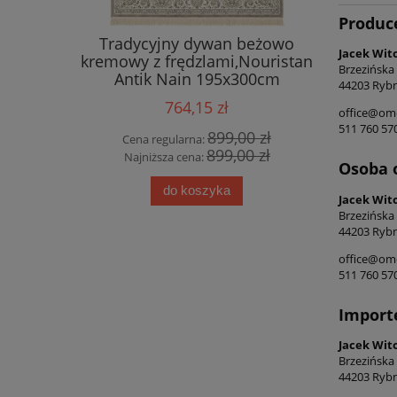
Produc
ecyklingu
Tradycyjny dywan beżowo
Eksklu
Jacek Wit
oy&Boch
kremowy z frędzlami,Nouristan
dywan 
Brzezińska
o kremowy
Antik Nain 195x300cm
Tabri
44203 Rybn
d
764,15 zł
office@ome
511 760 57
00 zł
899,00 zł
Cena regularna:
Cena
00 zł
899,00 zł
Najniższa cena:
Najn
Osoba 
do koszyka
Jacek Wit
Brzezińska
44203 Rybn
office@ome
511 760 57
Import
Jacek Wit
Brzezińska
44203 Rybn