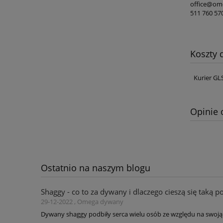
office@ome
511 760 57
Koszty
Kurier GL
Opinie 
Ostatnio na naszym blogu
Shaggy - co to za dywany i dlaczego cieszą się taką p
29-12-2022 , Omega dywany
Dywany shaggy podbiły serca wielu osób ze względu na swoją 