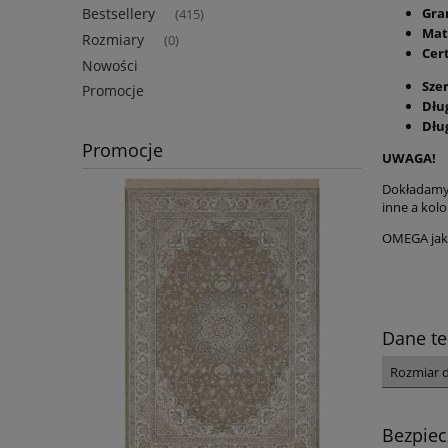
Gra
Bestsellery
(415)
Mat
Rozmiary
(0)
Cer
Nowości
Sze
Promocje
Dłu
Dłu
Promocje
UWAGA!
Dokładamy 
inne a kolo
OMEGA jako
Dane te
Rozmiar 
Bezpie