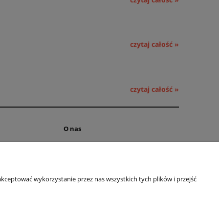
czytaj całość »
czytaj całość »
O nas
ści
Kontakt i dane firmy
 cookies
Obsługa hurtowa
kceptować wykorzystanie przez nas wszystkich tych plików i przejść