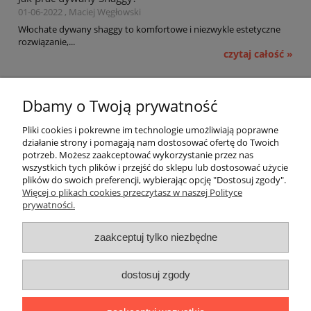
01-06-2022 , Maciej Węgłowski
Włochate dywany shaggy to komfortowe i niezwykle estetyczne
rozwiązanie,...
czytaj całość »
Pomoc
Dbamy o Twoją prywatność
Moje konto
Pliki cookies i pokrewne im technologie umożliwiają poprawne
działanie strony i pomagają nam dostosować ofertę do Twoich
potrzeb. Możesz zaakceptować wykorzystanie przez nas
Płatności i dostawa
wszystkich tych plików i przejść do sklepu lub dostosować użycie
plików do swoich preferencji, wybierając opcję "Dostosuj zgody".
Informacje
Więcej o plikach cookies przeczytasz w naszej Polityce
prywatności.
O nas
zaakceptuj tylko niezbędne
OMEGA Spółka Jawna
dostosuj zgody
Witosz i Spółka
44-203 Rybnik ul. Brzezińska 50c