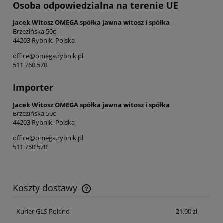
Osoba odpowiedzialna na terenie UE
Jacek Witosz OMEGA spółka jawna witosz i spółka
Brzezińska 50c
44203 Rybnik, Polska
office@omega.rybnik.pl
511 760 570
Importer
Jacek Witosz OMEGA spółka jawna witosz i spółka
Brzezińska 50c
44203 Rybnik, Polska
office@omega.rybnik.pl
511 760 570
Koszty dostawy
Cena nie zawiera ewentualnych kosztów płatności
Kurier GLS Poland
21,00 zł