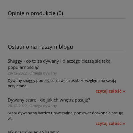
Opinie o produkcie (0)
Ostatnio na naszym blogu
Shaggy - co to za dywany i dlaczego cieszą się taką
popularnością?
29-12-2022 , Omega dywany
Dywany shaggy podbiły serca wielu osób ze względu na swoją
przyjemną...
czytaj całość »
Dywany szare - do jakich wnętrz pasują?
28-12-2022 , Omega dywany
Szare dywany są bardzo uniwersalne, ponieważ doskonale pasuję
w...
czytaj całość »
Jak prać dywany Shaggy?