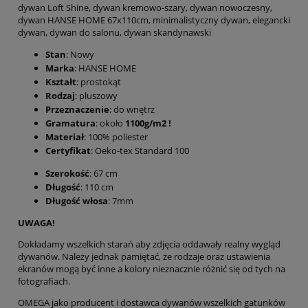
dywan Loft Shine, dywan kremowo-szary, dywan nowoczesny,
dywan HANSE HOME 67x110cm, minimalistyczny dywan, elegancki
dywan, dywan do salonu, dywan skandynawski
Stan
: Nowy
Marka
: HANSE HOME
Kształt
: prostokąt
Rodzaj
: pluszowy
Przeznaczenie
: do wnętrz
Gramatura
: około
1100g/m2 !
Materiał
: 100% poliester
Certyfikat
: Oeko-tex Standard 100
Szerokość
: 67 cm
Długość
: 110 cm
Długość włosa
: 7mm
UWAGA!
Dokładamy wszelkich starań aby zdjęcia oddawały realny wygląd
dywanów. Należy jednak pamiętać, że rodzaje oraz ustawienia
ekranów mogą być inne a kolory nieznacznie różnić się od tych na
fotografiach.
OMEGA jako producent i dostawca dywanów wszelkich gatunków