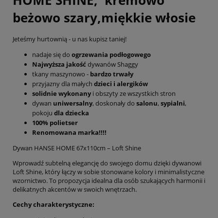
beżowo szary,miękkie włosie
Jeteśmy hurtownią - u nas kupisz taniej!
nadaje się do
ogrzewania podłogowego
Najwyższa jakość
dywanów Shaggy
tkany maszynowo -
bardzo trwały
przyjazny dla małych
dzieci i alergików
solidnie wykonany
i obszyty ze wszystkich stron
dywan
uniwersalny
, doskonały do
salonu
,
sypialni
,
pokoju
dla dziecka
100% polietser
Renomowana marka!!!!
Dywan HANSE HOME 67x110cm – Loft Shine
Wprowadź subtelną elegancję do swojego domu dzięki dywanowi
Loft Shine, który łączy w sobie stonowane kolory i minimalistyczne
wzornictwo. To propozycja idealna dla osób szukających harmonii i
delikatnych akcentów w swoich wnętrzach.
Cechy charakterystyczne: